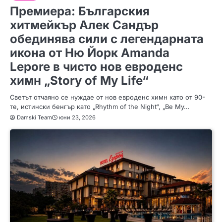
Премиера: Българския
хитмейкър Алек Сандър
обединява сили с легендарната
икона от Ню Йорк Amanda
Lepore в чисто нов евроденс
химн „Story of My Life“
Светът отчаяно се нуждае от нов евроденс химн като от 90-
те, истински бенгър като „Rhythm of the Night“, „Be My…
Damski Team
юни 23, 2026