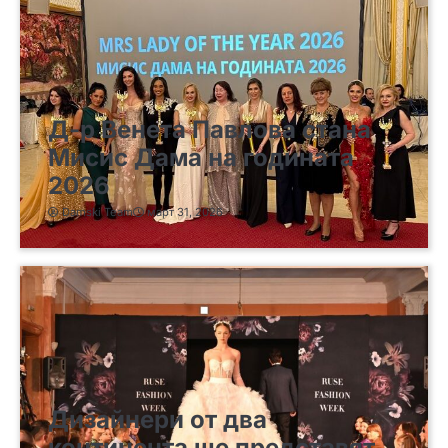
Д-р Венета Павлова стана
Мисис Дама на годината
2026
Damski Team
март 31, 2026
Дизайнери от два
континента ще представят