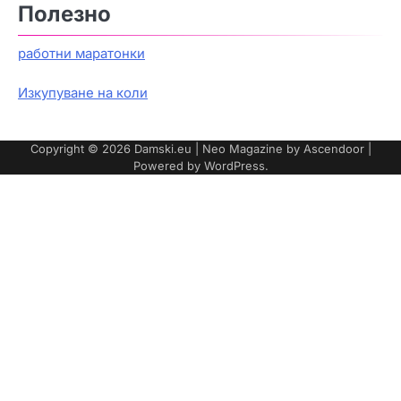
Полезно
работни маратонки
Изкупуване на коли
Copyright © 2026
Damski.eu
| Neo Magazine by
Ascendoor
|
Powered by
WordPress
.