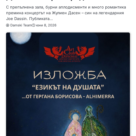
С препълнена зала, бурни аплодисменти и много романтика
премина концертът на Жулиен Дасен – син на легендарния
Joe Dassin. Публиката…
Damski Team
юни 8, 2026