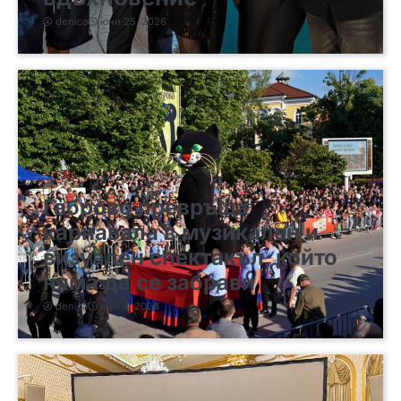
denica
юни 25, 2026
Габрово превръща
карнавала в музикален и
визуален спектакъл, който
няма да се забрави
denica
май 4, 2026