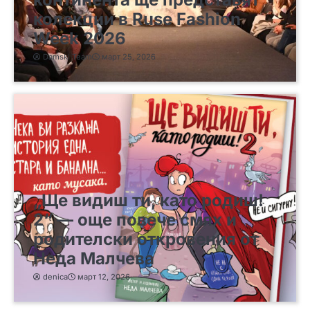
колекции в Ruse Fashion
Week 2026
Damski Team
март 25, 2026
„Ще видиш ти, като родиш!
2“ — още повече смях и
родителски откровения от
Неда Малчева
denica
март 12, 2026