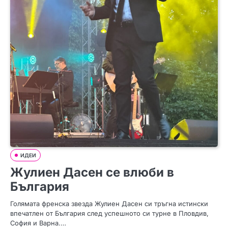
ИДЕИ
Жулиен Дасен се влюби в
България
Голямата френска звезда Жулиен Дасен си тръгна истински
впечатлен от България след успешното си турне в Пловдив,
София и Варна.…