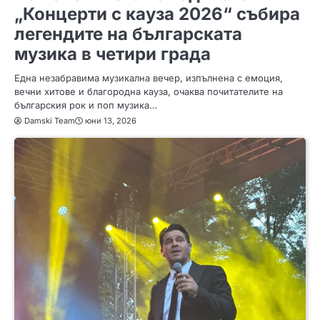
„Концерти с кауза 2026“ събира
легендите на българската
музика в четири града
Една незабравима музикална вечер, изпълнена с емоция,
вечни хитове и благородна кауза, очаква почитателите на
българския рок и поп музика…
Damski Team
юни 13, 2026