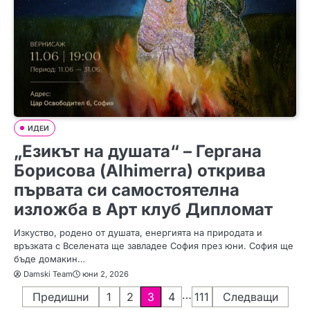
ИДЕИ
„Езикът на душата“ – Гергана
Борисова (Alhimerra) открива
първата си самостоятелна
изложба в Арт клуб Дипломат
Изкуство, родено от душата, енергията на природата и
връзката с Вселената ще завладее София през юни. София ще
бъде домакин…
Damski Team
юни 2, 2026
Р
…
Предишни
1
2
3
4
111
Следващи