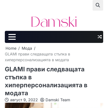
Skip
to
content
Home
Мода
GLAMI прави следващата стъпка в
хиперперсонализацията в модата
GLAMI прави следващата
стъпка в
хиперперсонализацията в
модата
август 9, 2022
Damski Team