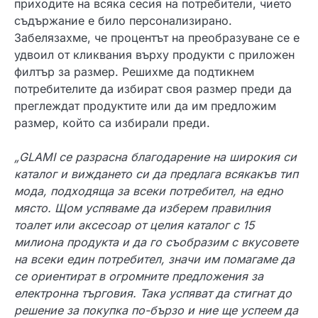
приходите на всяка сесия на потребители, чието
съдържание е било персонализирано.
Забелязахме, че процентът на преобразуване се е
удвоил от кликвания върху продукти с приложен
филтър за размер. Решихме да подтикнем
потребителите да избират своя размер преди да
преглеждат продуктите или да им предложим
размер, който са избирали преди.
„
GLA
M
I
се разрасна благодарение на широкия си
каталог и виждането си да предлага всякакъв тип
мода, подходяща за всеки потребител, на едно
място. Щом успяваме да изберем правилния
тоалет или аксесоар от целия каталог с 15
милиона продукта и да го съобразим с вкусовете
на всеки един потребител, значи им помагаме да
се ориентират в огромните предложения за
електронна търговия. Така успяват да стигнат до
решение за покупка по-бързо и ние ще успеем да