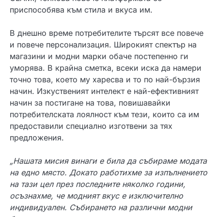
приспособява към стила и вкуса им.
В днешно време потребителите търсят все повече
и повече персонализация. Широкият спектър на
магазини и модни марки обаче постепенно ги
уморява. В крайна сметка, всеки иска да намери
точно това, което му харесва и то по най-бързия
начин. Изкуственият интелект е най-ефективният
начин за постигане на това, повишавайки
потребителската лоялност към тези, които са им
предоставили специално изготвени за тях
предложения.
„Нашата мисия винаги е била да събираме модата
на едно място. Докато работихме за изпълнението
на тази цел през последните няколко години,
осъзнахме, че модният вкус е изключително
индивидуален. Събирането на различни модни