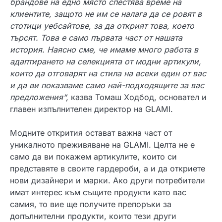
брандове на едно място спестява време на
клиентите, защото
не им се налага да се ровят в
стотици уебсайтове, за да открият това, което
търсят. Това е само първата част от нашата
история. Наясно сме, че имаме много работа в
адаптирането на селекцията от модни артикули,
които да отговарят на стила на всеки един от вас
и да ви показваме само най-подходящите за вас
предложения“,
казва Томаш Ходбод, основател и
главен изпълнителен директор на GLAMI.
Модните открития остават важна част от
уникалното преживяване на GLAMI. Целта не е
само да ви покажем артикулите, които си
представяте в своите гардероби, а и да откриете
нови дизайнери и марки. Ако други потребители
имат интерес към същите продукти като вас
самия, то вие ще получите препоръки за
допълнителни продукти, които тези други