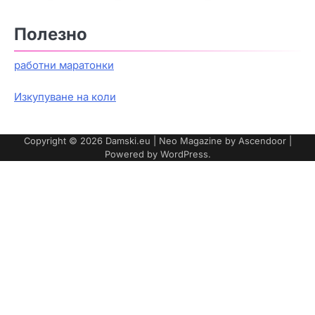
Полезно
работни маратонки
Изкупуване на коли
Copyright © 2026
Damski.eu
| Neo Magazine by
Ascendoor
|
Powered by
WordPress
.