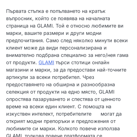
Първата стъпка е попълването на кратък
въпросник, който се появява на началната
страница на GLAMI. Той е относно любимите ви
марки, вашите размери и други модни
предпочитания. Само след няколко минути всеки
клиент може да види персонализирана и
внимателно подбрана специално за него/нея гама
от продукти.
GLAMI
търси стотици онлайн
магазини и марки, за да предостави най-точните
артикули за всеки потребител. Чрез
предоставянето на обширна и разнообразна
селекция от продукти на едно място, GLAMI
опростява пазаруването и спестява от ценното
време на всеки един клиент. С помощта на
изкуствен интелект, потребителите могат да
открият модни препоръки и предложения от
любимите си марки. Колкото повече използва
GLAMI, толкова повече платформата се