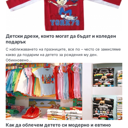
я
Детски дрехи, които могат да бъдат и коледен
подарък
С наближаването на празниците, все по – често се замисляме
какво да подарим на детето за рождения му ден.
Обикновено…
Как да облечем детето си модерно и евтино