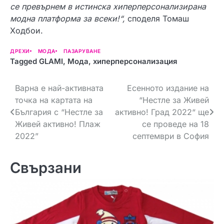
се превърнем в истинска хиперперсонализирана
модна платформа за всеки!“,
споделя Томаш
Ходбои.
ДРЕХИ
МОДА
ПАЗАРУВАНЕ
Tagged
GLAMI
,
Мода
,
хиперперсонализация
Н
Варна е най-активната
Есенното издание на
точка на картата на
“Нестле за Живей
а
България с “Нестле за
активно! Град 2022“ ще
в
Живей активно! Плаж
се проведе на 18
2022”
септември в София
и
г
Свързани
а
ц
и