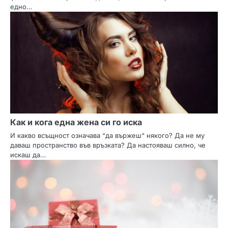
едно…
Как и кога една жена си го иска
И какво всъщност означава “да вържеш“ някого? Да не му
даваш пространство във връзката? Да настояваш силно, че
искаш да…