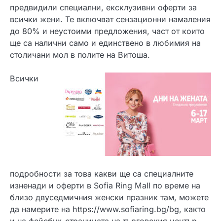
предвидили специални, ексклузивни оферти за
всички жени. Те включват сензационни намаления
до 80% и неустоими предложения, част от които
ще са налични само и единствено в любимия на
столичани мол в полите на Витоша.
Всички
подробности за това какви ще са специалните
изненади и оферти в Sofia Ring Mall по време на
близо двуседмичния женски празник там, можете
да намерите на
https://www.sofiaring.bg/bg
, както
и на фейсбук-страницата на търговския център.