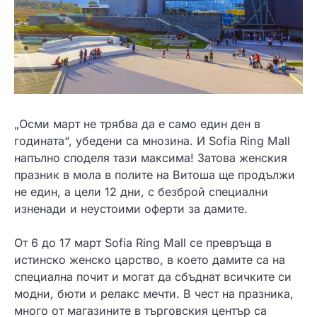
„Осми март не трябва да е само един ден в
годината“, убедени са мнозина. И Sofia Ring Mall
напълно споделя тази максима! Затова женския
празник в мола в полите на Витоша ще продължи
не един, а цели 12 дни, с безброй специални
изненади и неустоими оферти за дамите.
От 6 до 17 март Sofia Ring Mall се превръща в
истинско женско царство, в което дамите са на
специална почит и могат да сбъднат всичките си
модни, бюти и релакс мечти. В чест на празника,
много от магазините в търговския център са