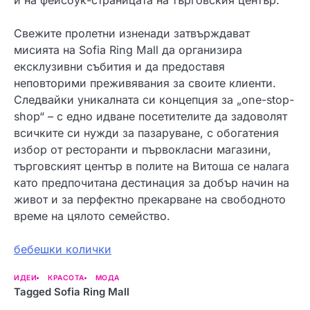
Свежите пролетни изненади затвърждават
мисията на Sofia Ring Mall да организира
ексклузивни събития и да предоставя
неповторими преживявания за своите клиенти.
Следвайки уникалната си концепция за „one-stop-
shop“ – с едно идване посетителите да задоволят
всичките си нужди за пазаруване, с обогатения
избор от ресторанти и първокласни магазини,
търговският център в полите на Витоша се налага
като предпочитана дестинация за добър начин на
живот и за перфектно прекарване на свободното
време на цялото семейство
.
бебешки колички
ИДЕИ
КРАСОТА
МОДА
Tagged
Sofia Ring Mall