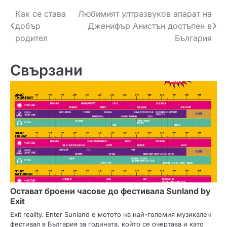
Н
Как се става
Любимият ултразвуков апарат на
добър
Дженифър Анистън достъпен в
а
родител
България
в
Свързани
и
г
а
ц
и
я
Остават броени часове до фестивала Sunland by
Exit
Exit reality. Enter Sunland е мотото на най-големия музикален
фестивал в България за годината, който се очертава и като