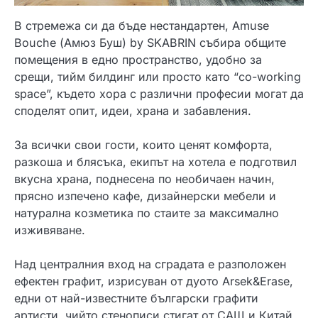
В стремежа си да бъде нестандартен, Amuse
Bouche (Амюз Буш) by SKABRIN събира общите
помещения в едно пространство, удобно за
срещи, тийм билдинг или просто като “co-working
space”, където хора с различни професии могат да
споделят опит, идеи, храна и забавления.
За всички свои гости, които ценят комфорта,
разкоша и блясъка, екипът на хотела е подготвил
вкусна храна, поднесена по необичаен начин,
прясно изпечено кафе, дизайнерски мебели и
натурална козметика по стаите за максимално
изживяване.
Над централния вход на сградата е разположен
ефектен графит, изрисуван от дуото Arsek&Erase,
едни от най-известните български графити
артисти, чийто стенописи стигат от САЩ и Китай