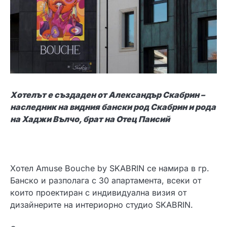
Хотелът е създаден от Александър Скабрин –
наследник на видния бански род Скабрин и рода
на Хаджи Вълчо, брат на Отец Паисий
Хотел Amuse Bouche by SKABRIN се намира в гр.
Банско и разполага с 30 апартамента, всеки от
които проектиран с индивидуална визия от
дизайнерите на интериорно студио SKABRIN.