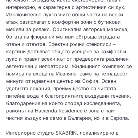
интериорно, е характерна с артистичния си дух.
Изключително луксозните общи части на всеки
етаж разполагат с комфортни зони с бутикови
мебели за релакс. Оригинална авторска мазилка,
богата на флорални мотиви обгръща сградата
отвън и отвътре. Ефектни ръчни стенописи –
картини допълват общото усещане за комфорт и
лукс и правят всеки кът от предверията различен,
автентичен и неповторим. Жилищният комплекс се
намира на входа на Иваняне, само на петнадесет
минути от идеалния център на София. Освен
удобната локация, преимущество са чистата
питейна вода и благоприятните въздушни течения,
благодарение на които според изследванията,
районът на Hacienda Residence е зона с най-
чистия въздух не само в България, но и в Европа.
Интериорно студио SKABRIN, локализирано в