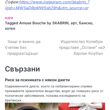
София:
https://www.instagram.com/skabrin_?
igsh=MW1jaDRpMW5sb29h&utm_source=qr
ИДЕИ
Tagged
Amuse Bouche by SKABRIN
,
арт
,
Банско
,
хотел
Н
Защо е важно да
Издателство Колибри
четем без
представя „Остани“ на
а
предразсъдъци
Харлан Коубън
в
Свързани
и
г
Риск за психиката с някои диети
а
Съвременните диети, които са небалансирани спрямо
приеманите хранителни вещества, водят до повишен риск от
ц
психически заболявания, показва изследването на
британски…
и