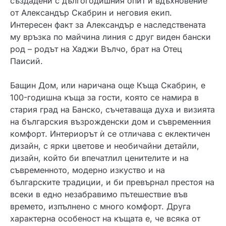
създадени с дългогодишния опит и вдъхновение
от Александър Скабрин и неговия екип.
Интересен факт за Александър е наследствената
му връзка по майчина линия с друг виден бански
род – родът на Хаджи Вълчо, брат на Отец
Паисий.
Бащин Дом, или наричана още Къща Скабрин, е
100-годишна къща за гости, която се намира в
стария град на Банско, съчетаваща духа и визията
на българския възрожденски дом и съвременния
комфорт. Интериорът ѝ се отличава с еклектичен
дизайн, с ярки цветове и необичайни детайли,
дизайн, който би впечатлил ценителите и на
съвременното, модерно изкуство и на
българските традиции, и би превърнал престоя на
всеки в едно незабравимо пътешествие във
времето, изпълнено с много комфорт. Друга
характерна особеност на къщата е, че всяка от