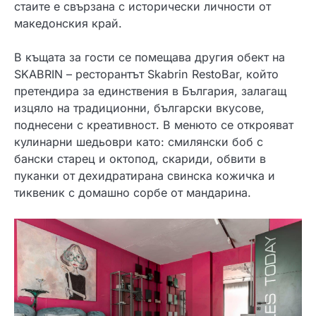
стаите е свързана с исторически личности от
македонския край.
В къщата за гости се помещава другия обект на
SKABRIN – ресторантът Skabrin RestoBar, който
претендира за единствения в България, залагащ
изцяло на традиционни, български вкусове,
поднесени с креативност. В менюто се открояват
кулинарни шедьоври като: смилянски боб с
бански старец и октопод, скариди, обвити в
пуканки от дехидратирана свинска кожичка и
тиквеник с домашно сорбе от мандарина.