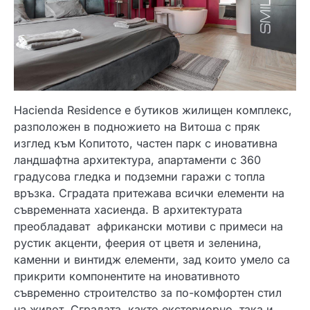
Hacienda Residence е бутиков жилищен комплекс,
разположен в подножието на Витоша с пряк
изглед към Копитото, частен парк с иновативна
ландшафтна архитектура, апартаменти с 360
градусова гледка и подземни гаражи с топла
връзка. Сградата притежава всички елементи на
съвременната хасиенда. В архитектурата
преобладават африкански мотиви с примеси на
рустик акценти, феерия от цветя и зеленина,
каменни и винтидж елементи, зад които умело са
прикрити компонентите на иновативното
съвременно строителство за по-комфортен стил
на живот. Сградата, както екстериорно, така и