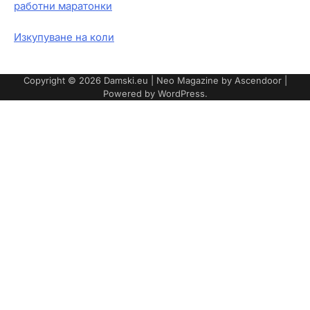
работни маратонки
Изкупуване на коли
Copyright © 2026
Damski.eu
| Neo Magazine by
Ascendoor
|
Powered by
WordPress
.