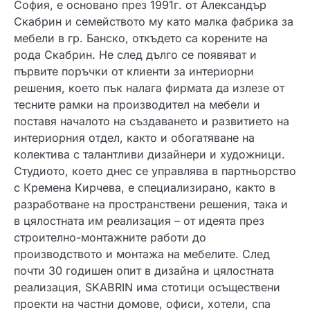
София, е основано през 1991г. от Александър
Скабрин и семейството му като малка фабрика за
мебели в гр. Банско, откъдето са корените на
рода Скабрин. Не след дълго се появяват и
първите поръчки от клиенти за интериорни
решения, което пък налага фирмата да излезе от
тесните рамки на производител на мебели и
поставя началото на създаването и развитието на
интериорния отдел, както и обогатяване на
колектива с талантливи дизайнери и художници.
Студиото, което днес се управлява в партньорство
с Кремена Кирчева, е специализирано, както в
разработване на пространствени решения, така и
в цялостната им реализация – от идеята през
строително-монтажните работи до
производството и монтажа на мебелите. След
почти 30 годишен опит в дизайна и цялостната
реализация, SKABRIN има стотици осъществени
проекти на частни домове, офиси, хотели, спа