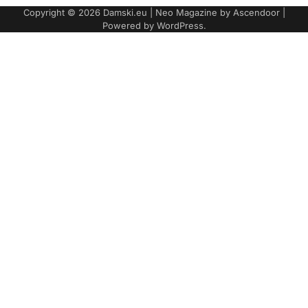
Copyright © 2026
Damski.eu
| Neo Magazine by
Ascendoor
|
Powered by
WordPress
.