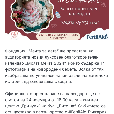
Фондация „Мечта за дете“ ще представи на
аудиторията новия луксозен благотворителен
календар „Моята мечта 2024“, който съдържа 14
фотографии на новородени бебета. Всяка от тях
изобразява по уникален начин различна житейска
история, вдъхновяваща сърцата.
Официалното представяне на календара ще се
състои на 24 ноември от 18:00 часа в книжен
център „Гринуич“ на бул. „Витоша“. Събитието се
осъществява в партньорство с #FertilAid България.