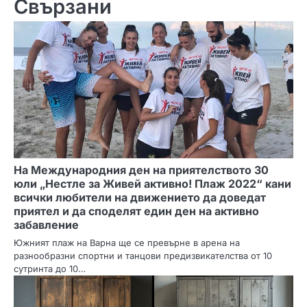
Свързани
и
г
а
ц
и
я
На Международния ден на приятелството 30
юли „Нестле за Живей активно! Плаж 2022“ кани
всички любители на движението да доведат
приятел и да споделят един ден на активно
забавление
Южният плаж на Варна ще се превърне в арена на
разнообразни спортни и танцови предизвикателства от 10
сутринта до 10…