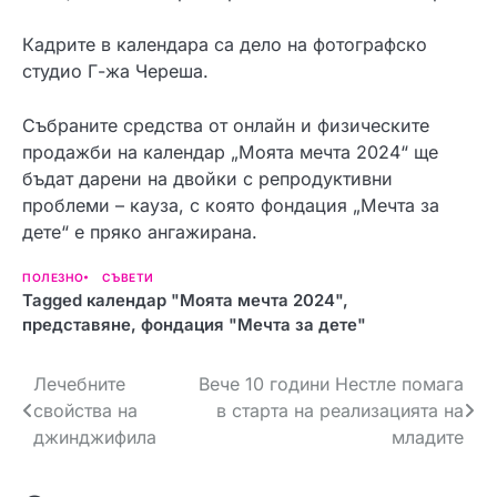
Кадрите в календара са дело на фотографско
студио Г-жа Череша.
Събраните средства от онлайн и физическите
продажби на календар „Моята мечта 2024“ ще
бъдат дарени на двойки с репродуктивни
проблеми – кауза, с която фондация „Мечта за
дете“ е пряко ангажирана.
ПОЛЕЗНО
СЪВЕТИ
Tagged
календар "Моята мечта 2024"
,
представяне
,
фондация "Мечта за дете"
Н
Лечебните
Вече 10 години Нестле помага
свойства на
в старта на реализацията на
а
джинджифила
младите
в