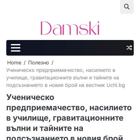
Skip
to
content
Home
Полезно
Ученическо предприемачество, насилието в
училище, гравитационните вълни и тайните на
подсъзнанието в новия брой на вестник Uchi.bg
Ученическо
предприемачество, насилието
в училище, гравитационните
вълни и тайните на
подсъзнанието в новия брой