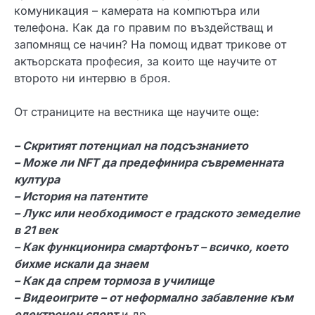
комуникация – камерата на компютъра или
телефона. Как да го правим по въздействащ и
запомнящ се начин? На помощ идват трикове от
актьорската професия, за които ще научите от
второто ни интервю в броя.
От страниците на вестника ще научите още:
– Скритият потенциал на подсъзнанието
– Може ли NFT да предефинира съвременната
култура
– История на патентите
– Лукс или необходимост е градското земеделие
в 21 век
– Как функционира смартфонът – всичко, което
бихме искали да знаем
– Как да спрем тормоза в училище
– Видеоигрите – от неформално забавление към
електронен спорт
и др.