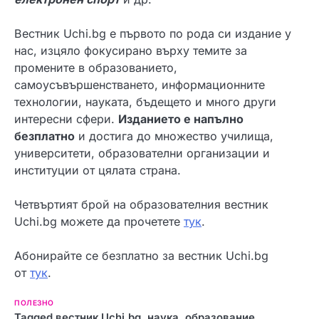
Вестник Uchi.bg e първото по рода си издание у
нас, изцяло фокусирано върху темите за
промените в образованието,
самоусъвършенстването, информационните
технологии, науката, бъдещето и много други
интересни сфери.
Изданието е напълно
безплатно
и достига до множество училища,
университети, образователни организации и
институции от цялата страна.
Четвъртият брой на образователния вестник
Uchi.bg можете да прочетете
тук
.
Абонирайте се безплатно за вестник Uchi.bg
от
тук
.
ПОЛЕЗНО
Tagged
вестник Uchi.bg
,
наука
,
образование
,