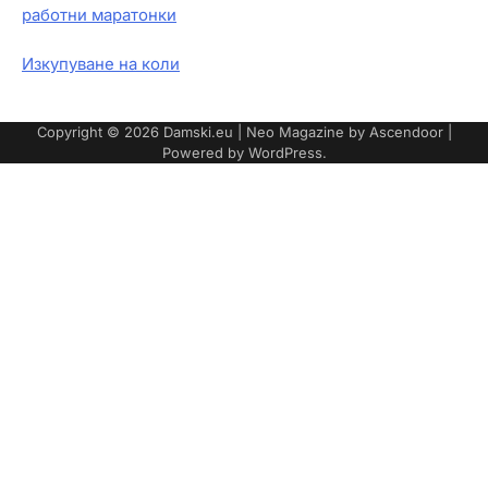
работни маратонки
Изкупуване на коли
Copyright © 2026
Damski.eu
| Neo Magazine by
Ascendoor
|
Powered by
WordPress
.