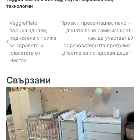
технологии
Н
VeggiePlate –
Проект, презентация, пано –
порция здраве,
децата вече сами избират
а
поднесена с грижа
как да участват в
в
за здравето и
образователната програма
планетата от
„Нестле за по-здрави деца“
и
Нестле
г
Свързани
а
ц
и
я