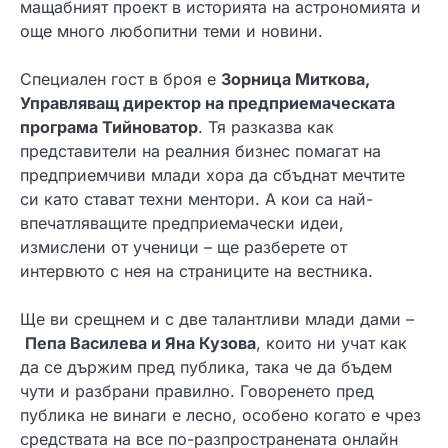
мащабният проект в историята на астрономията и
още много любопитни теми и новини.
Специален гост в броя е
Зорница Миткова,
Управляващ директор на предприемаческата
програма Тийноватор
. Тя разказва как
представители на реалния бизнес помагат на
предприемчиви млади хора да сбъднат мечтите
си като стават техни ментори. А кои са най-
впечатляващите предприемачески идеи,
измислени от ученици – ще разберете от
интервюто с нея на страниците на вестника.
Ще ви срещнем и с две талантливи млади дами –
Пепа Василева и Яна Кузова
, които ни учат как
да се държим пред публика, така че да бъдем
чути и разбрани правилно. Говоренето пред
публика не винаги е лесно, особено когато е чрез
средствата на все по-разпространената онлайн