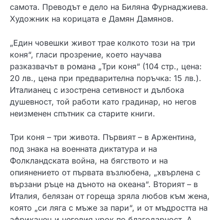
самота. Преводът е дело на Биляна Фурнаджиева.
Художник на корицата е Дамян Дамянов.
„Един човешки живот трае колкото този на три
коня“, гласи прозрение, което научава
разказвачът в романа „Три коня“ (104 стр., цена:
20 лв., цена при предварителна поръчка: 15 лв.).
Италианец с изострена сетивност и дълбока
душевност, той работи като градинар, но негов
неизменен спътник са старите книги.
Три коня – три живота. Първият – в Аржентина,
под знака на военната диктатура и на
Фолкландската война, на бягството и на
опиянението от първата възлюбена, „хвърлена с
вързани ръце на дъното на океана“. Вторият – в
Италия, белязан от гореща зряла любов към жена,
която „си ляга с мъже за пари“, и от мъдростта на
африканец и неговия урок по благодарност. А