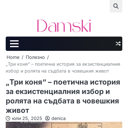
Skip
to
content
Home
Полезно
„Три коня“ – поетична история за екзистенциалния
избор и ролята на съдбата в човешкия живот
„Три коня“ – поетична история
за екзистенциалния избор и
ролята на съдбата в човешкия
живот
юли 25, 2025
denica