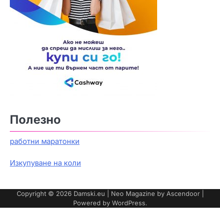
Полезно
работни маратонки
Изкупуване на коли
Copyright © 2026
Damski.eu
| Neo Magazine by
Ascendoor
|
Powered by
WordPress
.