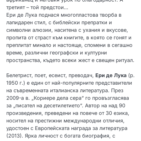
третият – той предстои…
Ери де Лука поднася многопластова творба в
лапидарен стил, с библейски препратки и
символни алюзии, наситена с ухания и вкусове,
пропита от страст към книгите, в която се гонят и
преплитат минало и настояще, спомени в сегашно
време, различни географски и културни
пространства, където всеки жест е свещен ритуал.
Белетрист, поет, есеист, преводач,
Ери де Лука
(р.
1950 г.) е един от най-популярните представители
на съвременната италианска литература. През
2009-а в. „Кориере дела сера“ го провъзгласява
за „писател на десетилетието“. Автор на над 90
произведения, преведени на повече от 30 езика,
носител на престижни международни отличия,
удостоен с Европейската награда за литература
(2013). Ярка личност с богата биография, с