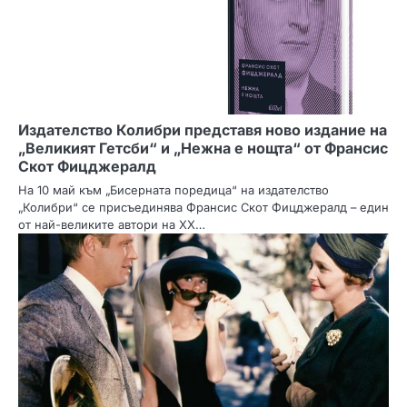
Издателство Колибри представя ново издание на
„Великият Гетсби“ и „Нежна е нощта“ от Франсис
Скот Фицджералд
На 10 май към „Бисерната поредица“ на издателство
„Колибри“ се присъединява Франсис Скот Фицджералд – един
от най-великите автори на XX…