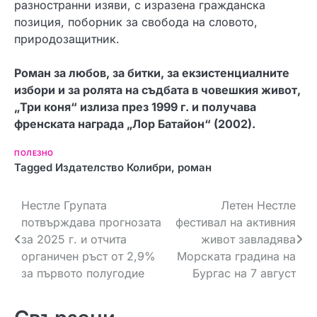
разностранни изяви, с изразена гражданска
позиция, поборник за свобода на словото,
природозащитник.
Роман за любов, за битки, за екзистенциалните
избори и за ролята на съдбата в човешкия живот,
„Три коня“ излиза през 1999 г. и получава
френската награда „Лор Батайон“ (2002).
ПОЛЕЗНО
Tagged
Издателство Колибри
,
роман
Н
Нестле Групата
Летен Нестле
потвърждава прогнозата
фестивал на активния
а
за 2025 г. и отчита
живот завладява
в
органичен ръст от 2,9%
Морската градина на
за първото полугодие
Бургас на 7 август
и
г