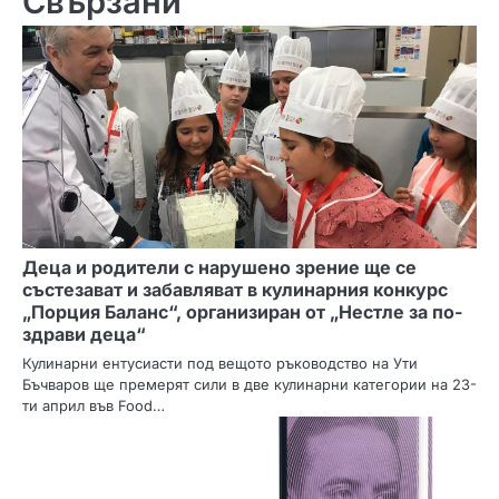
Свързани
а
ц
и
я
Деца и родители с нарушено зрение ще се
състезават и забавляват в кулинарния конкурс
„Порция Баланс“, организиран от „Нестле за по-
здрави деца“
Кулинарни ентусиасти под вещото ръководство на Ути
Бъчваров ще премерят сили в две кулинарни категории на 23-
ти април във Food…