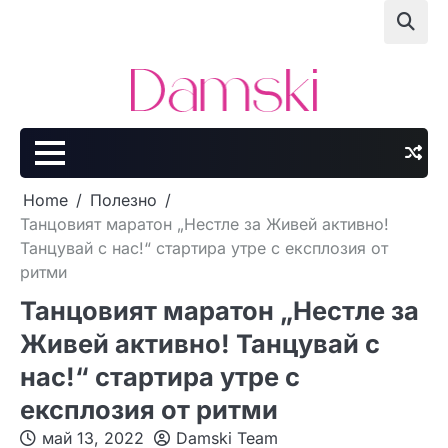
Skip
to
content
Home
Полезно
Танцовият маратон „Нестле за Живей активно!
Танцувай с нас!“ стартира утре с експлозия от
ритми
Танцовият маратон „Нестле за
Живей активно! Танцувай с
нас!“ стартира утре с
експлозия от ритми
май 13, 2022
Damski Team