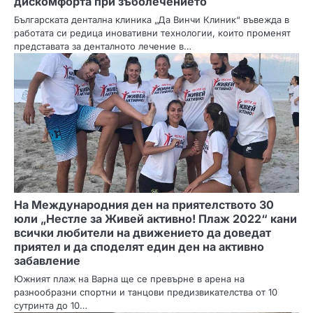
дискомфорта при зъболечението
Българската дентална клиника „Да Винчи Клиник“ въвежда в
работата си редица иновативни технологии, които променят
представата за денталното лечение в…
На Международния ден на приятелството 30
юли „Нестле за Живей активно! Плаж 2022“ кани
всички любители на движението да доведат
приятел и да споделят един ден на активно
забавление
Южният плаж на Варна ще се превърне в арена на
разнообразни спортни и танцови предизвикателства от 10
сутринта до 10…