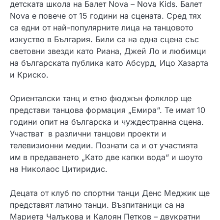
детската школа на Балет Nova – Nova Kids. Балет
Nova е повече от 15 години на сцената. Сред тях
са едни от най-популярните лица на танцовото
изкуство в България. Били са на една сцена със
световни звезди като Риана, Джей Ло и любимци
на българската публика като Абсурд, Ицо Хазарта
и Криско.
Ориенталски танц и етно фюджън фолклор ще
представи танцова формация „Емира“. Те имат 10
години опит на българска и чуждестранна сцена.
Участват в различни танцови проекти и
телевизионни медии. Познати са и от участията
им в предаването „Като две капки вода“ и шоуто
на Николаос Цитиридис.
Децата от клуб по спортни танци Денс Меджик ще
представят латино танци. Възпитаници са на
Мариета Чалъкова и Калоян Петков – двукратни