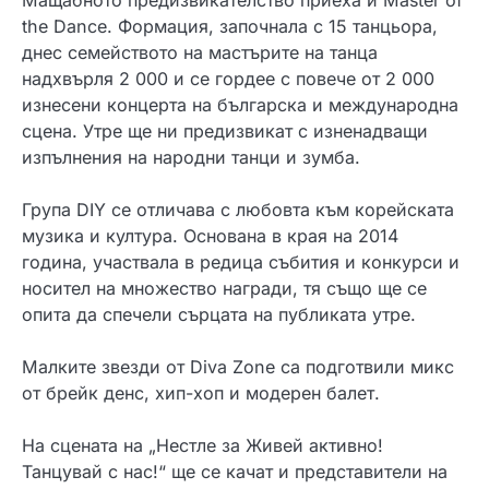
the Dance. Формация, започнала с 15 танцьора,
днес семейството на мастърите на танца
надхвърля 2 000 и се гордее с повече от 2 000
изнесени концерта на българска и международна
сцена. Утре ще ни предизвикат с изненадващи
изпълнения на народни танци и зумба.
Група DIY се отличава с любовта към корейската
музика и култура. Основана в края на 2014
година, участвала в редица събития и конкурси и
носител на множество награди, тя също ще се
опита да спечели сърцата на публиката утре.
Малките звезди от Diva Zone са подготвили микс
от брейк денс, хип-хоп и модерен балет.
На сцената на „Нестле за Живей активно!
Танцувай с нас!“ ще се качат и представители на