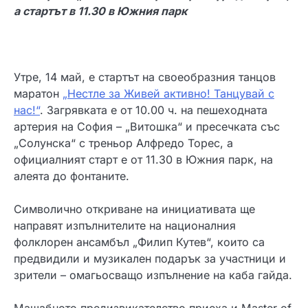
а стартът в 11.30 в Южния парк
Утре, 14 май, е стартът на своеобразния танцов
маратон
„Нестле за Живей активно! Танцувай с
нас!“
. Загрявката е от 10.00 ч. на пешеходната
артерия на София – „Витошка“ и пресечката със
„Солунска“ с треньор Алфредо Торес, а
официалният старт е от 11.30 в Южния парк, на
алеята до фонтаните.
Символично откриване на инициативата ще
направят изпълнителите на националния
фолклорен ансамбъл „Филип Кутев“, които са
предвидили и музикален подарък за участници и
зрители – омагьосващо изпълнение на каба гайда.
Мащабното предизвикателство приеха и Master of