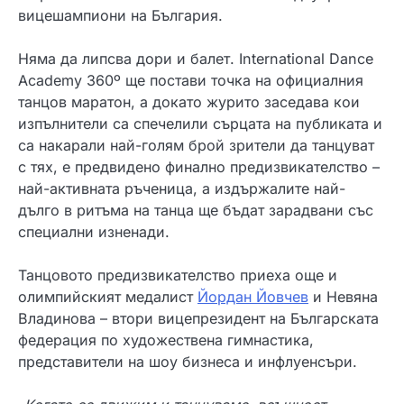
вицешампиони на България.
Няма да липсва дори и балет. International Dance
Academy 360º ще постави точка на официалния
танцов маратон, а докато журито заседава кои
изпълнители са спечелили сърцата на публиката и
са накарали най-голям брой зрители да танцуват
с тях, е предвидено финално предизвикателство –
най-активната ръченица, а издържалите най-
дълго в ритъма на танца ще бъдат зарадвани със
специални изненади.
Танцовото предизвикателство приеха още и
олимпийският медалист
Йордан Йовчев
и Невяна
Владинова – втори вицепрезидент на Българската
федерация по художествена гимнастика,
представители на шоу бизнеса и инфлуенсъри.