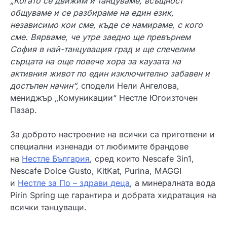
„Когато се движим и танцуваме, всъщност
общуваме и се разбираме на един език,
независимо кои сме, къде се намираме, с кого
сме. Вярваме, че утре заедно ще превърнем
София в най-танцуващия град и ще спечелим
сърцата на още повече хора за каузата на
активния живот по един изключително забавен и
достъпен начин“,
сподели Нели Ангелова,
мениджър „Комуникации“ Нестле Югоизточен
Пазар.
За доброто настроение на всички са приготвени и
специални изненади от любимите брандове
на
Нестле България
, сред които Nescafe 3in1,
Nescafe Dolce Gusto, KitKat, Purina, MAGGI
и
Нестле за По – здрави деца
, а минералната вода
Pirin Spring ще гарантира и добрата хидратация на
всички танцуващи.