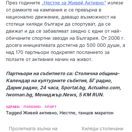
През годините
„Нестле за Живей Активно“
излезе
от рамките на кампания и се превърна в
национално движение, даващо възможност на
стотици хиляди българи да спортуват, да се
движат и да се забавляват заедно с едни от най-
обичаните спортни звезди на България. От 2006 г.
досега инициативата достигна до 500 000 души, а
над 170 партньори подкрепят посланието за
ползите от активния начин на живот.
Партньори на събитието са: Столична община-
Календар на културните събития, БГ радио,
Дарик радио, 24 часа, Sportal.bg, Actualno.com,
Iwoman.bg, Мениджър.News, 5 KM RUN.
ЗДРАВЕ
ПОЛЕЗНО
СПОРТ
Tagged
Живей активно
,
Нестле
,
танцов маратон
Н
Пролетната вълна на
Хиляди столичани