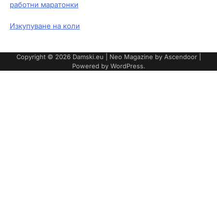
работни маратонки
Изкупуване на коли
Copyright © 2026
Damski.eu
| Neo Magazine by
Ascendoor
|
Powered by
WordPress
.