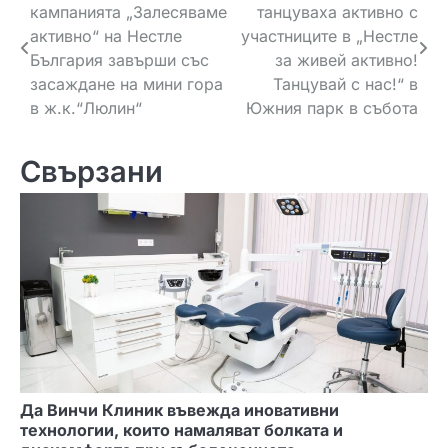
кампанията „Залесяваме
танцуваха активно с
а
активно“ на Нестле
участниците в „Нестле
в
България завърши със
за живей активно!
засаждане на мини гора
Танцувай с нас!“ в
и
в ж.к.“Люлин“
Южния парк в събота
г
Свързани
а
ц
и
я
Да Винчи Клиник въвежда иновативни
технологии, които намаляват болката и