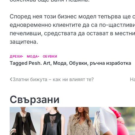
Според нея този бизнес модел тепърва ще се
едновременно клиентите да са по-щастливи
печеливши, средствата да остават в местни
защитена.
ДРЕХИ
МОДА
ОБУВКИ
Tagged
Pesh. Art
,
Мода
,
Обувки
,
ръчна изработка
Н
Златни бижута – как ни влияят те?
Н
а
Свързани
в
и
г
а