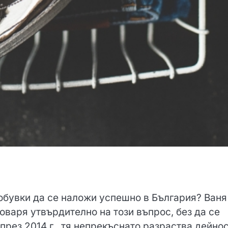
обувки да се наложи успешно в България? Ваня
говаря утвърдително на този въпрос, без да се
през 2014 г., тя непрекъснато разраства дейно