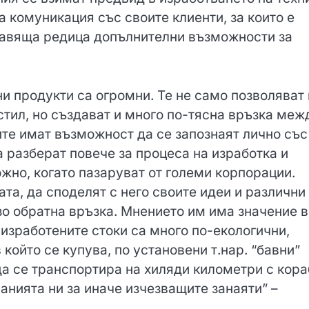
 комуникация със своите клиенти, за които е
тавяща редица допълнителни възможности за
и продукти са огромни. Те не само позволяват 
стил, но създават и много по-тясна връзка меж
ите имат възможност да се запознаят лично със
а разберат повече за процеса на изработка и
жно, когато пазаруват от големи корпорации.
та, да споделят с него своите идеи и различни
зо обратна връзка. Мнението им има значение в
изработените стоки са много по-екологични,
който се купува, по установени т.нар. “бавни”
да се транспортира на хиляди километри с кора
анията ни за иначе изчезващите занаяти” –