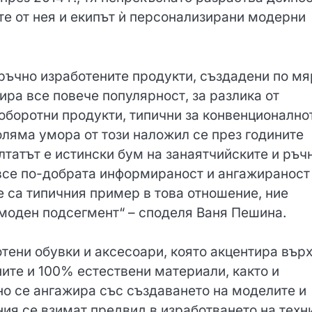
те от нея и екипът ѝ персонализирани модерни
ръчно изработените продукти, създадени по мя
ира все повече популярност, за разлика от
оборотни продукти, типични за конвенционално
ляма умора от този наложил се през годините
лтатът е истински бум на занаятчийските и ръч
 все по-добрата информираност и ангажираност
е са типичния пример в това отношение, ние
 моден подсегмент“ – споделя Ваня Пешина.
отени обувки и аксесоари, която акцентира вър
ите и 100% естествени материали, както и
но се ангажира със създаването на моделите и
ния се взимат предвид в изработването на техн