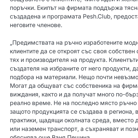
поръчки. Екипът на фирмата поддържа тясна
създадена и програмата Pesh.Club, предос
неговите членове.
„Предимствата на ръчно изработените модн
клиентите да се откроят със своя собствен 
тях и производителя на продукта. Клиентът
създателя на избраните от него продукти, д
подбора на материали. Нещо почти невъзмо
Могат да общуват със собственика на фирма
виждания, както и да получат много по-бър
реално време. Не на последно място ръчно 
защото продукцията се създава в региона, в 
практики, щадящи околната среда, вместо 
или наземен транспорт, а съхраняват и позн
обяснява още Ваня Пешина.