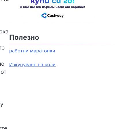
рка
Полезно
то
работни маратонки
но
Изкупуване на коли
 от
ху
ите