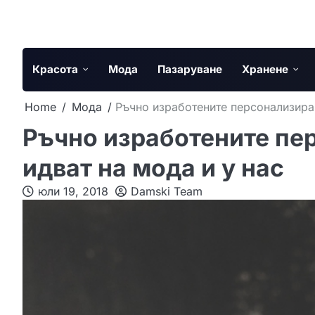
Skip
to
content
Красота
Мода
Пазаруване
Хранене
Home
Мода
Ръчно изработените персонализиран
Ръчно изработените пе
идват на мода и у нас
юли 19, 2018
Damski Team