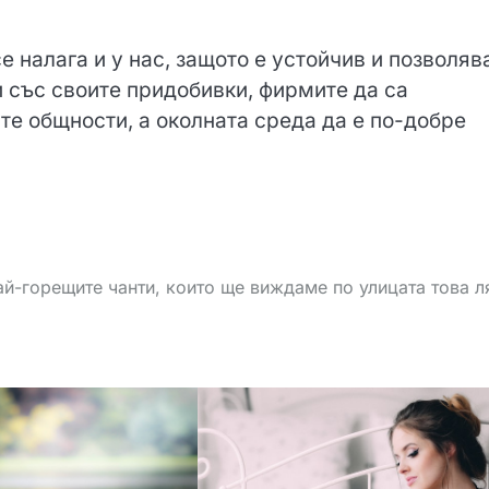
 налага и у нас, защото е устойчив и позволяв
 със своите придобивки, фирмите да са
те общности, а околната среда да е по-добре
ай-горещите чанти, които ще виждаме по улицата това л