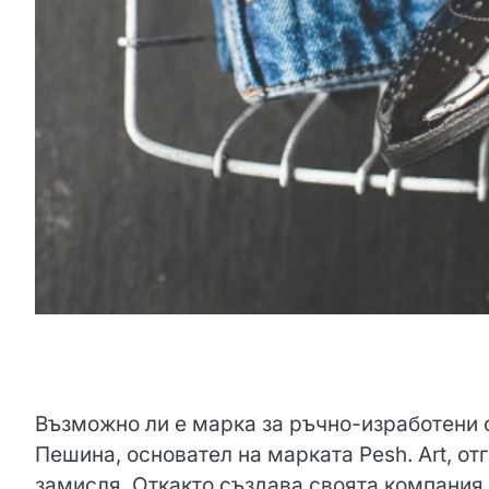
Възможно ли е марка за ръчно-изработени 
Пешина, основател на марката Pesh. Art, от
замисля. Откакто създава своята компания 