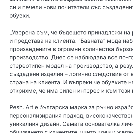
си и печели нови почитатели със създадени
обувки.
„Уверена съм, че бъдещето принадлежи на 
и представа на клиента. “Бавната” мода наб
произведените в огромни количества бързо
производство. Днес се наблюдава все по-го
стереотипен модел на производство, а резу
създадени изделия – логично следствие от
страна на клиента. И въпреки че обувките н
открихме, че има силен интерес и към този
Pesh. Art е българска марка за ръчно израб
персонализирания подход, висококачествен
уникалния дизайн. Самата основателка лич
общуването с клиентите, чиито идеи и жела