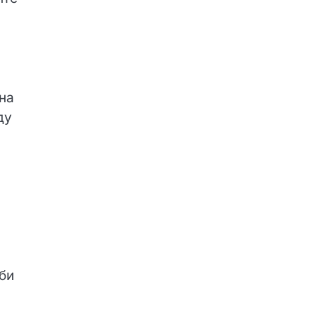
на
ду
би