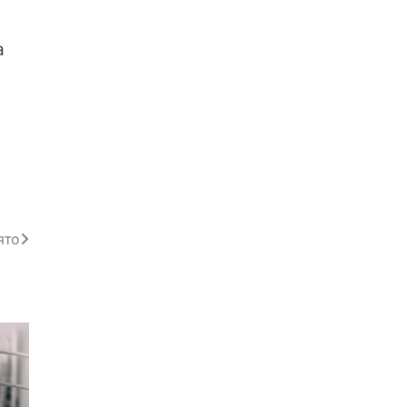
а
ято