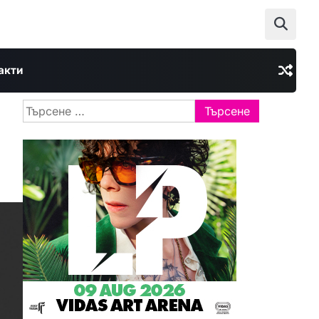
акти
Търсене
за: