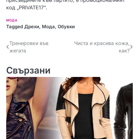
присъедините към партито, е промоционалният
код „PRIVATE17“.
МОДА
Tagged
Дрехи
,
Мода
,
Обувки
Н
Тренировки във
Чиста и красива кожа,
жегата
как?
а
в
Свързани
и
г
а
ц
и
я