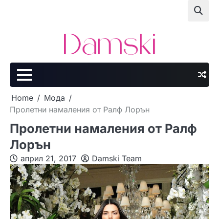
Skip
to
content
Home
Мода
Пролетни намаления от Ралф Лорън
Пролетни намаления от Ралф
Лорън
април 21, 2017
Damski Team