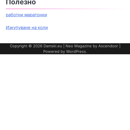
Полезно
работни маратонки
Изкупуване на коли
Copyright © 2026
Damski.eu
| Neo Magazine by
Ascendoor
|
Powered by
WordPress
.