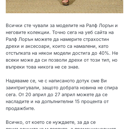
Всички сте чували за моделите на Ралф Лорън и
неговите колекции.
Точно сега на уеб сайта на
Ралф Лорън можете да намерите страхостин
дрехи и аксесоари, които са намалени, като
отстъпката на някои модели достига до 40%.
Не
всеки може да си позволи дрехи от този тип, но
въпреки това никога не се знае.
Надяваме се, че с написаното дотук сме Ви
заинтригували, защото добрата новина не спира
сега.
От 20 април до 27 април можете да се
насладите и на допълнителни 15 процента от
продажбите.
Всичко, от което се нуждаете, за да се