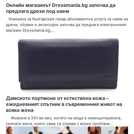
Онлайн магазинът Dressmania.bg започва да
предлага дрехи под наем
Уникална за българския пазар абонаментна услуга за наем на
дрехи, обувки и аксесоари започва да предлага електронният
магазин Dressmania.bg.…
Дамското портмоне от естествена кожа –
ежедневният спътник в съвременния живот на
всяка жена
Живеем в XXI-ви век, когато на мода е еманципираната,
силната жена, която сама се справя с всеки проблем…