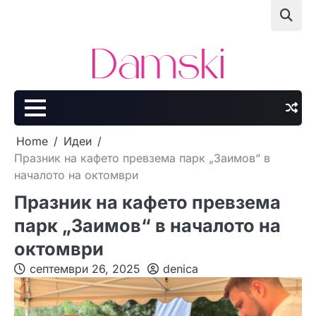
Skip
to
content
Home
Идеи
Празник на кафето превзема парк „Заимов“ в
началото на октомври
Празник на кафето превзема
парк „Заимов“ в началото на
октомври
септември 26, 2025
denica