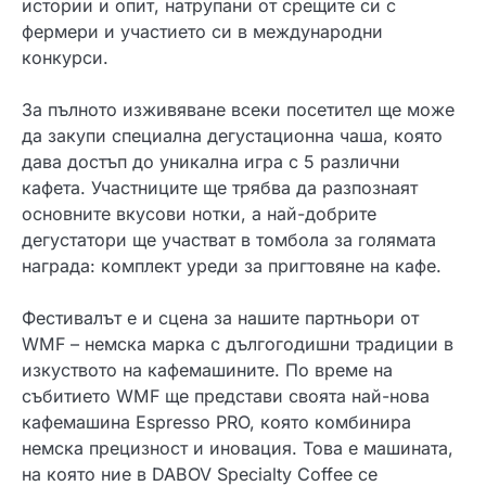
истории и опит, натрупани от срещите си с
фермери и участието си в международни
конкурси.
За пълното изживяване всеки посетител ще може
да закупи специална дегустационна чаша, която
дава достъп до уникална игра с 5 различни
кафета. Участниците ще трябва да разпознаят
основните вкусови нотки, а най-добрите
дегустатори ще участват в томбола за голямата
награда: комплект уреди за пригтовяне на кафе.
Фестивалът е и сцена за нашите партньори от
WMF – немска марка с дългогодишни традиции в
изкуството на кафемашините. По време на
събитието WMF ще представи своята най-нова
кафемашина Espresso PRO, която комбинира
немска прецизност и иновация. Това е машината,
на която ние в DABOV Specialty Coffee се