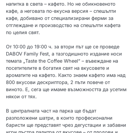
напитка в света – кафето. Но не обикновеното
кафе, а неговата по-вкусна версия – спешълти
кафе, добивано от специализирани ферми за
отглеждане и производство на спешълти кафета
по целия свят.
От 10:00 до 19:00 ч. за втори път ще се проведе
DABOV Family Fest, а тазгодишното издание носи
темата „Taste the Coffee Wheel“ – въвеждане на
посетителите в богатия свят на вкусовете и
ароматите на кафето. Както знаем кафето има над
800 вкусови дескриптора, 2 пъти повече от
виното. Е, сега ще имаме възможността да усетим
някои от тях.
В централната част на парка ще бъдат
разположени шатри, в които професионални
баристи ще представят чрез дегустации и забавни
игри пъстра палитра от вкусове – от плодови и