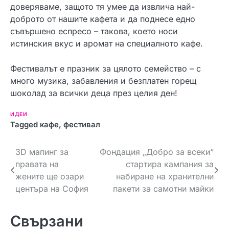
доверяваме, защото тя умее да извлича най-
доброто от нашите кафета и да поднесе едно
съвършено еспресо – такова, което носи
истинския вкус и аромат на специалното кафе.
Фестивалът е празник за цялото семейство – с
много музика, забавления и безплатен горещ
шоколад за всички деца през целия ден!
ИДЕИ
Tagged
кафе
,
фестивал
Н
3D мапинг за
Фондация „Добро за всеки“
правата на
стартира кампания за
а
жените ще озари
набиране на хранителни
в
центъра на София
пакети за самотни майки
и
Свързани
г