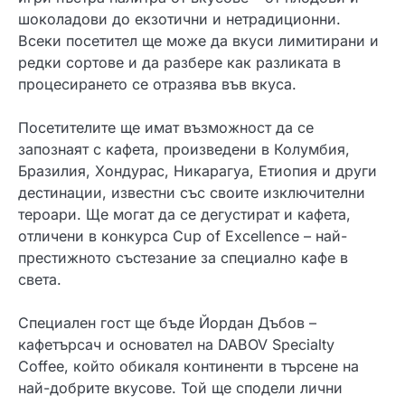
шоколадови до екзотични и нетрадиционни.
Всеки посетител ще може да вкуси лимитирани и
редки сортове и да разбере как разликата в
процесирането се отразява във вкуса.
Посетителите ще имат възможност да се
запознаят с кафета, произведени в Колумбия,
Бразилия, Хондурас, Никарагуа, Етиопия и други
дестинации, известни със своите изключителни
тероари. Ще могат да се дегустират и кафета,
отличени в конкурса Cup of Excellence – най-
престижното състезание за специално кафе в
света.
Специален гост ще бъде Йордан Дъбов –
кафетърсач и основател на DABOV Specialty
Coffee, който обикаля континенти в търсене на
най-добрите вкусове. Той ще сподели лични