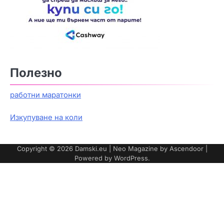
Полезно
работни маратонки
Изкупуване на коли
Copyright © 2026
Damski.eu
| Neo Magazine by
Ascendoor
|
Powered by
WordPress
.