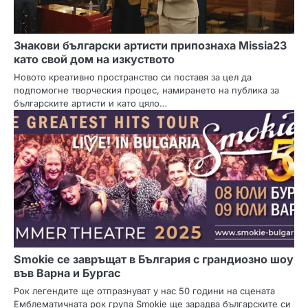
Знакови български артисти припознаха Missia23
като свой дом на изкуството
Новото креативно пространство си поставя за цел да
подпомогне творческия процес, намирането на публика за
българските артисти и като цяло…
Smokie се завръщат в България с грандиозно шоу
във Варна и Бургас
Рок легендите ще отпразнуват у нас 50 години на сцената
Емблематичната рок група Smokie ще зарадва българските си