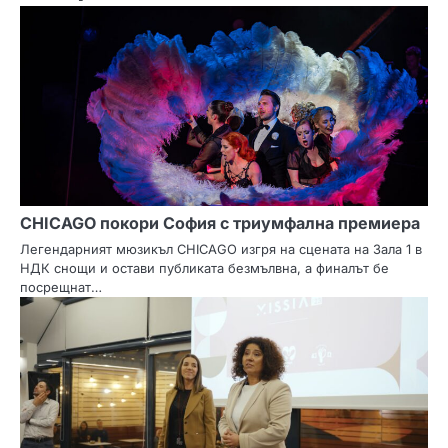
а
ц
и
я
CHICAGO покори София с триумфална премиера
Легендарният мюзикъл CHICAGO изгря на сцената на Зала 1 в
НДК снощи и остави публиката безмълвна, а финалът бе
посрещнат…