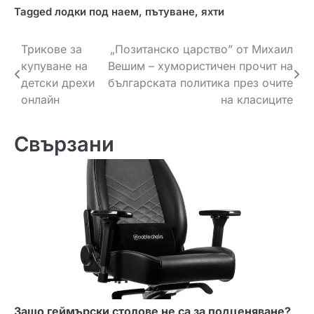
Tagged
лодки под наем
,
пътуване
,
яхти
Н
Трикове за
„Позитанско царство” от Михаил
купуване на
Вешим – хумористичен прочит на
а
детски дрехи
българската политика през очите
в
онлайн
на класиците
и
Свързани
г
а
ц
и
я
Защо геймърски столове не са за подценяване?