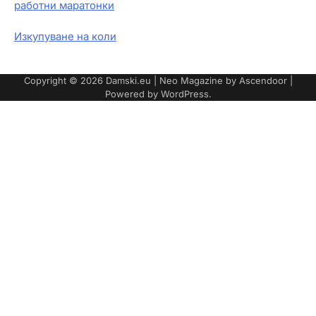
работни маратонки
Изкупуване на коли
Copyright © 2026
Damski.eu
| Neo Magazine by
Ascendoor
|
Powered by
WordPress
.