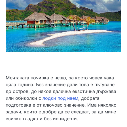
Мечтаната почивка е нещо, за което човек чака
цяла година. Без значение дали това е пътуване
до остров, до някоя далечна екзотична държава
или обиколки с
лодки под наем
, добрата
подготовка е от ключово значение. Има няколко
задачи, които е добре да се следват, за да мине
всичко гладко и без инциденти.