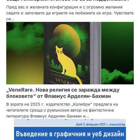
Пред вас е желаната конфигурация и с огромно желание
сядате и започвате да играете на любимата си игра. Чувствате
се…
„VeneRare. Нова религия се заражда между
блоковете“ от Флавиус Арделян-Бахман
В зората на 2025 г. издателство „Колибри“ предлага на
читателите среща с румънския автор на фантастична
литература Флавиус Арделян-Бахман и…