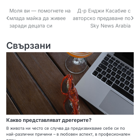
Н
Моля ви — помогнете на
Д-р Енджи Касабие с
млада майка да живее
авторско предаване по
а
заради децата си
Sky News Arabia
в
Свързани
и
г
а
ц
и
я
Какво представляват дрегерите?
В живота ни често се случва да предизвикваме себе си по
най-различни причини – в любовен аспект, в професионален
план,…