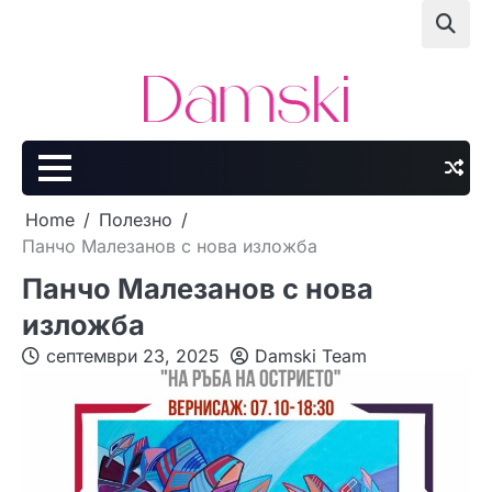
Skip
to
content
Home
Полезно
Панчо Мaлезанов с нова изложба
Панчо Мaлезанов с нова
изложба
септември 23, 2025
Damski Team