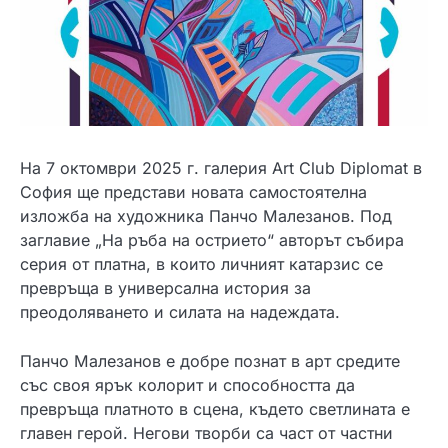
На 7 октомври 2025 г. галерия Art Club Diplomat в
София ще представи новата самостоятелна
изложба на художника Панчо Мaлезанов. Под
заглавие „На ръба на острието“ авторът събира
серия от платна, в които личният катарзис се
превръща в универсална история за
преодоляването и силата на надеждата.
Панчо Мaлезанов е добре познат в арт средите
със своя ярък колорит и способността да
превръща платното в сцена, където светлината е
главен герой. Негови творби са част от частни