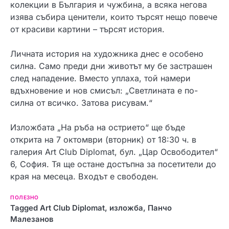
колекции в България и чужбина, а всяка негова
изява събира ценители, които търсят нещо повече
от красиви картини – търсят история.
Личната история на художника днес е особено
силна. Само преди дни животът му бе застрашен
след нападение. Вместо уплаха, той намери
вдъхновение и нов смисъл: „Светлината е по-
силна от всичко. Затова рисувам.“
Изложбата „На ръба на острието“ ще бъде
открита на 7 октомври (вторник) от 18:30 ч. в
галерия Art Club Diplomat, бул. „Цар Освободител“
6, София. Тя ще остане достъпна за посетители до
края на месеца. Входът е свободен.
ПОЛЕЗНО
Tagged
Art Club Diplomat
,
изложба
,
Панчо
Мaлезанов