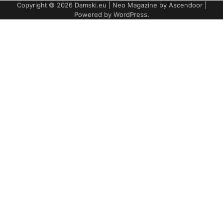
Copyright © 2026
Damski.eu
| Neo Magazine by
Ascendoor
|
Powered by
WordPress
.