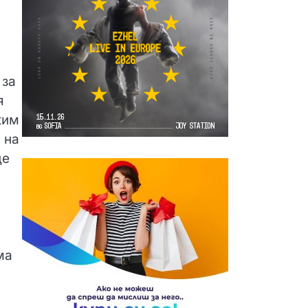
 за
я
жим
 на
де
ма