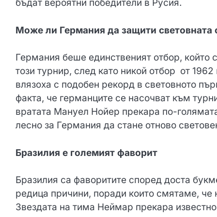
бъдат вероятни победители в Русия.
Може ли Германия да защити световната 
Германия беше единственият отбор, който с
този турнир, след като никой отбор от 1962 
влязоха с подобен рекорд в световното пър
факта, че германците се насочват към турни
вратата Мануел Нойер прекара по-голямата 
лесно за Германия да стане отново светов
Бразилия е големият фаворит
Бразилия са фаворитите според доста букме
редица причини, поради които смятаме, че 
Звездата на тима Неймар прекара известно 