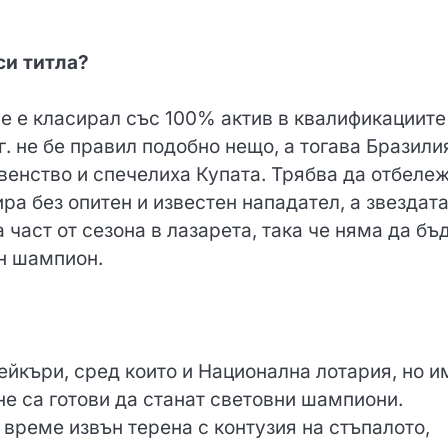
си титла?
е е класирал със 100% актив в квалификациите
г. не бе правил подобно нещо, а тогава Бразили
венство и спечелиха Купата. Трябва да отбеле
ра без опитен и известен нападател, а звездата
част от сезона в лазарета, така че няма да бъ
ен шампион.
йкъри, сред които и Национална лотария, но и
не са готови да станат световни шампиони.
време извън терена с контузия на стъпалото,