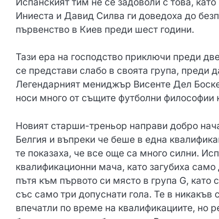
Испанският тим не се задоволи с това, кат
Иниеста и Давид Силва ги доведоха до безп
първенство в Киев преди шест години.
Тази ера на господство приключи преди две
се представи слабо в своята група, преди д
Легендарният мениджър Висенте Дел Боске 
носи много от същите футболни философии 
Новият старши-треньор направи добро нача
Белгия и въпреки че беше в една квалифика
те показаха, че все още са много силни. Ис
квалификационни мача, като загубиха само 
пътя към първото си място в група G, като
със само три допуснати гола. Те в никакъв 
впечатли по време на квалификациите, но р