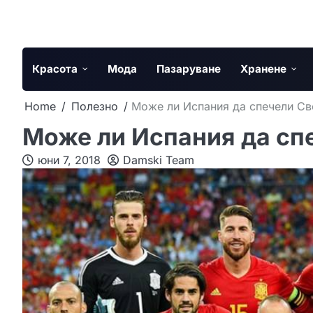
Skip
to
content
Красота
Мода
Пазаруване
Хранене
Home
Полезно
Може ли Испания да спечели Св
Може ли Испания да сп
юни 7, 2018
Damski Team