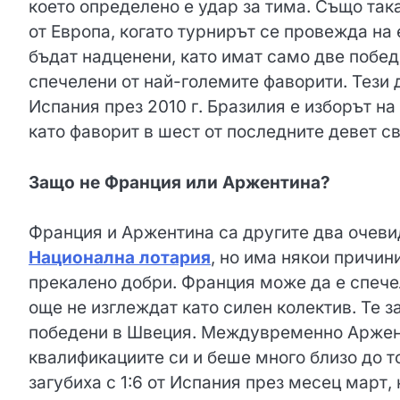
което определено е удар за тима. Също так
от Европа, когато турнирът се провежда на
бъдат надценени, като имат само две побед
спечелени от най-големите фаворити. Тези д
Испания през 2010 г. Бразилия е изборът на
като фаворит в шест от последните девет с
Защо не Франция или Аржентина?
Франция и Аржентина са другите два очеви
Национална лотария
, но има някои причин
прекалено добри. Франция може да е спечел
още не изглеждат като силен колектив. Те 
победени в Швеция. Междувременно Аржент
квалификациите си и беше много близо до то
загубиха с 1:6 от Испания през месец март, 