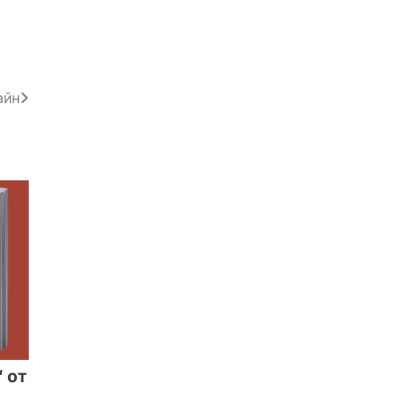
айн
 от