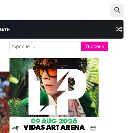
акти
Търсене
за: