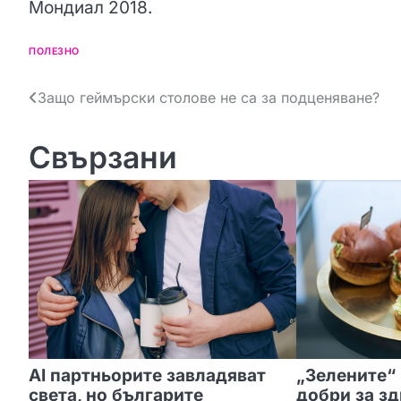
Мондиал 2018.
ПОЛЕЗНО
Н
Защо геймърски столове не са за подценяване?
а
Свързани
в
и
г
а
ц
и
я
AI партньорите завладяват
„Зелените“ 
света, но българите
добри за зд