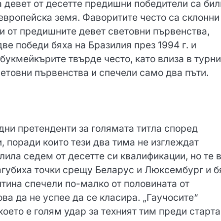
а девет от десетте предишни победители са бил
 европейска земя. Фаворитите често са склонни
и от предишните девет световни първенства,
ве победи бяха на Бразилия през 1994 г. и
 букмейкърите твърде често, като влиза в турн
ветовни първенства и спечели само два пъти.
дни претенденти за голямата титла според
и, поради които тези два тима не изглеждат
ила седем от десетте си квалификации, но те 
загубиха точки срещу Беларус и Люксембург и б
ина спечели по-малко от половината от
ва да не успее да се класира. „Гаучосите“
което е голям удар за техният тим преди старта