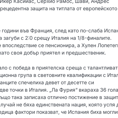
о Икер Касийас, Серхио Рамос, Шави, Андрес
рецедентна защита на титлата от европейското
 години във Франция, след като по-слаба Испа
а загуби с 2:0 срещу Италия на 1/8-финалите.
впоследствие се пенсионира, а Хулен Лопетег
като своя добър приятел и предшественик.
ло с победа в приятелска среща с талантливат
ционна група в световните квалификации с Ита
панците спечелиха девет от десетте си
две точки в Италия. „Ла Фурия“ вкараха 36 гола
 също така записаха отлично постижение в защи
случай не бяха единствената нация, която успя 
едица фактори показват, че Испания биха могли