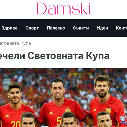
Здраве
Спорт
Полезно
Съвети
Идеи
Конт
етовната Купа
ечели Световната Купа