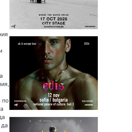
ния
и
а
лия,
 по
та
да
 да