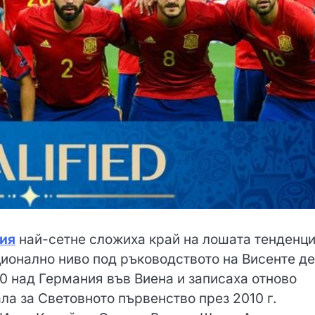
ия
най-сетне сложиха край на лошата тенденци
ционално ниво под ръководството на Висенте д
:0 над Германия във Виена и записаха отново
а за Световното първенство през 2010 г.