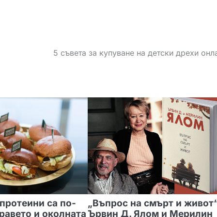
5 съвета за купуване на детски дрехи онл
протеини са по-
„Въпрос на смърт и живот“
равето и околната
Ървин Д. Ялом и Мерилин