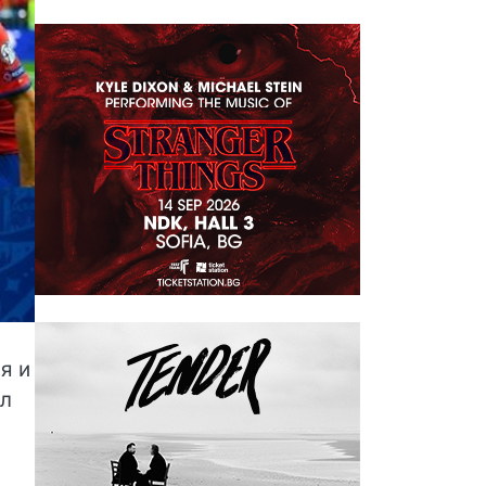
я и
ел