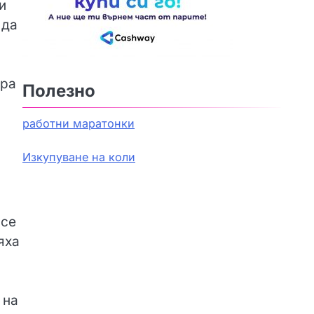
и
 да
ира
Полезно
работни маратонки
Изкупуване на коли
все
яха
 на