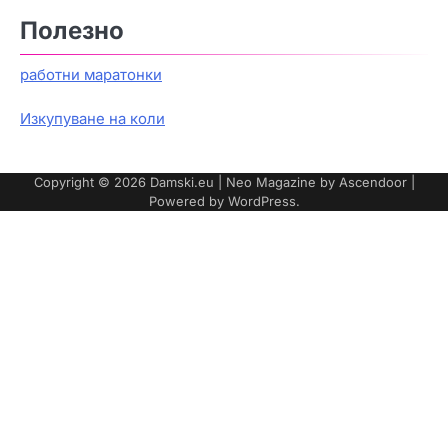
Полезно
работни маратонки
Изкупуване на коли
Copyright © 2026
Damski.eu
| Neo Magazine by
Ascendoor
|
Powered by
WordPress
.