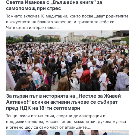
Светла Иванова с „Вълшебна книга“ за
самопомощ при стрес
Томчето включва 18 медитации, които посвещават родителите
в изкуството на бавното живеене и грижата за себе си
Четвъртата интерактивна…
За първи път в историята на „Нестле за Живей
Активно!“ всички активни лъчове се събират
пред НДК на 18-ти септември
Танци, живи изпълнения, спортни демонстрации и
предизвикателства, масово хоро, мажоретки, духова музика
и огнено шоу са само част от атракциите,…