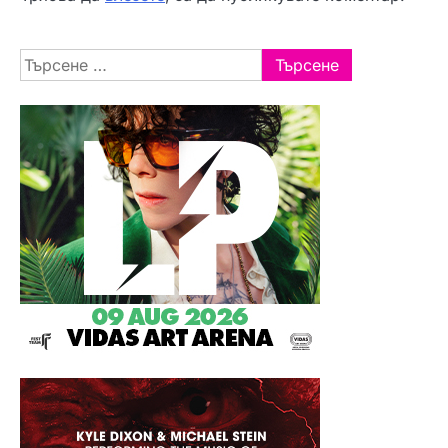
Търсене
за: