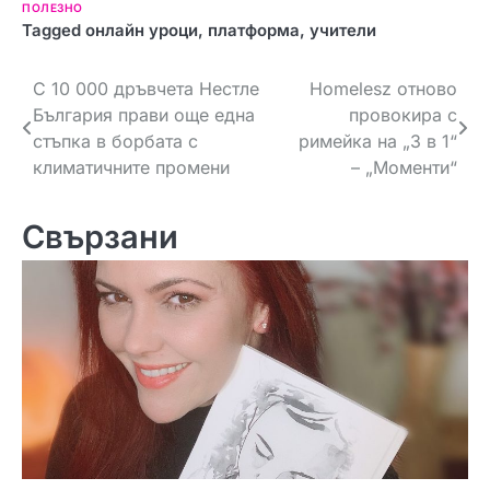
ПОЛЕЗНО
Tagged
онлайн уроци
,
платформа
,
учители
Н
С 10 000 дръвчета Нестле
Homelesz отново
България прави още една
провокира с
а
стъпка в борбата с
римейка на „3 в 1“
в
климатичните промени
– „Моменти“
и
Свързани
г
а
ц
и
я