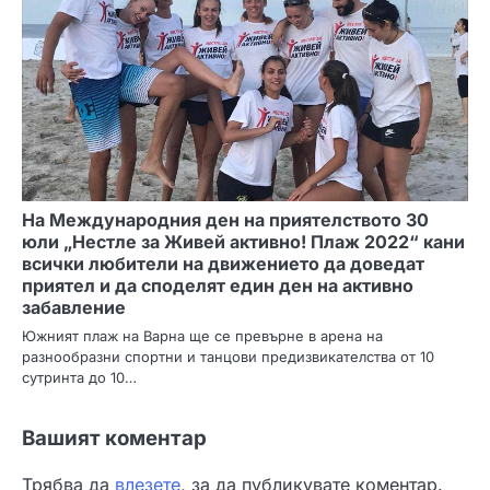
На Международния ден на приятелството 30
юли „Нестле за Живей активно! Плаж 2022“ кани
всички любители на движението да доведат
приятел и да споделят един ден на активно
забавление
Южният плаж на Варна ще се превърне в арена на
разнообразни спортни и танцови предизвикателства от 10
сутринта до 10…
Вашият коментар
Трябва да
влезете
, за да публикувате коментар.