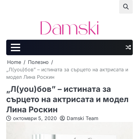
Skip
to
content
Home
Полезно
„Л(you)бов” – истината за сърцето на актрисата и
модел Лина Роскин
„Л(you)бов” – истината за
сърцето на актрисата и модел
Лина Роскин
октомври 5, 2020
Damski Team