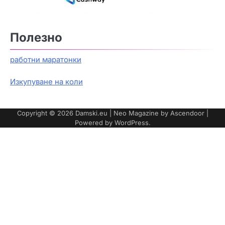
Полезно
работни маратонки
Изкупуване на коли
Copyright © 2026
Damski.eu
| Neo Magazine by
Ascendoor
|
Powered by
WordPress
.