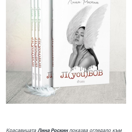
Красавицата
Лина Роскин
показва огледало към