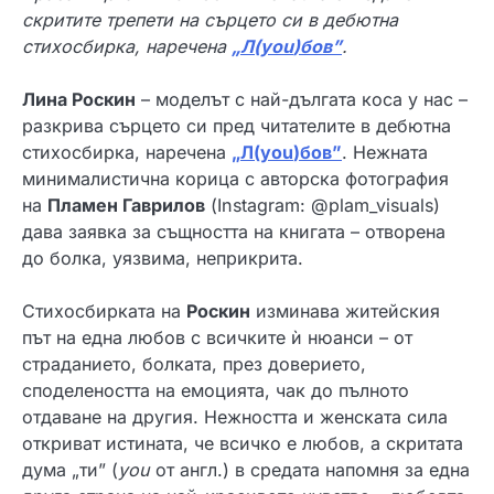
скритите трепети на сърцето си в дебютна
стихосбирка, наречена
„Л(
you
)бов”
.
Лина Роскин
– моделът с най-дългата коса у нас –
разкрива сърцето си пред читателите в дебютна
стихосбирка, наречена
„Л(
you
)бов”
. Нежната
минималистична корица с авторска фотография
на
Пламен Гаврилов
(Instagram: @plam_visuals)
дава заявка за същността на книгата – отворена
до болка, уязвима, неприкрита.
Стихосбирката на
Роскин
изминава житейския
път на една любов с всичките ѝ нюанси – от
страданието, болката, през доверието,
споделеността на емоцията, чак до пълното
отдаване на другия. Нежността и женската сила
откриват истината, че всичко е любов, а скритата
дума „ти” (
you
от англ.) в средата напомня за една