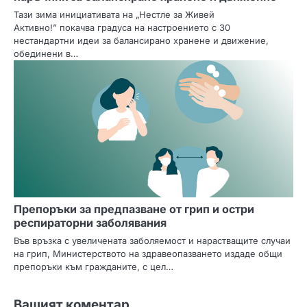
Тази зима инициативата на „Нестле за Живей
Активно!” покачва градуса на настроението с 30
нестандартни идеи за балансирано хранене и движение,
обединени в…
Препоръки за предпазване от грип и остри
респираторни заболявания
Във връзка с увеличената заболяемост и нарастващите случаи
на грип, Министерството на здравеопазването издаде общи
препоръки към гражданите, с цел…
Вашият коментар