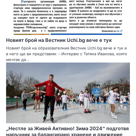
и
я
Новият брой на Вестник Uchi.bg вече е тук
Новият брой на образователния Вестник Uchi.bg вече е тук и
в него ще ви представим: – Интервю с Татяна Иванова, която
мечтае да…
„Нестле за Живей Активно! Зима 2024“ подготвя
наръчник за балансирано хранене и движение