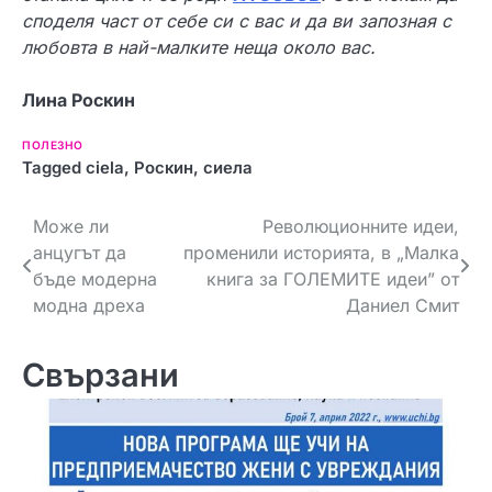
споделя част от себе си с вас и да ви запозная с
любовта в най-малките неща около вас.
Лина Роскин
ПОЛЕЗНО
Tagged
ciela
,
Роскин
,
сиела
Н
Може ли
Революционните идеи,
анцугът да
променили историята, в „Maлка
а
бъде модерна
книга за ГОЛЕМИТЕ идеи” от
в
модна дреха
Даниел Смит
и
Свързани
г
а
ц