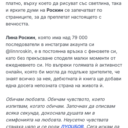
платно, върху което да рисуват със светлина, така
и ярките думи на
Роскин
се запечатват по
страниците, за да преплетат настоящето с
вечността.
Лина Роскин
, която има над 79 000
последователи в инстаграм акаунта си
@linnroskin, е в постоянна връзка с феновете си,
като без прекъсване споделя малки моменти от
ежедневието си. Но въпреки голямата ѝ активност
онлайн, която би могла да подлъже зрителите, че
знаят всичко за нея, дебютната ѝ книга ще добави
една досега непозната страна на живота ѝ.
Обичам любовта. Обичам чувството, което
изпитвам, когато обичам. Започнах да описвам
всяка секунда, докоснала душата ми в
симфонията на любовта. Неусетно чувствата
станаха цяло и се роди
Л
YOU
БОВ
. Сега искам да