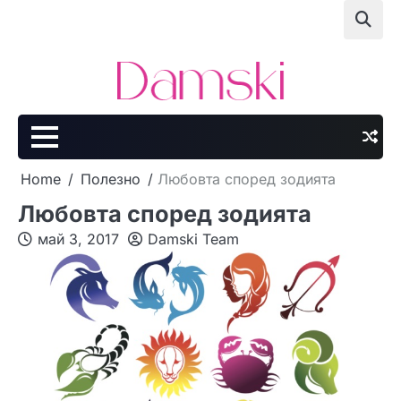
Skip
to
content
Home
Полезно
Любовта според зодията
Любовта според зодията
май 3, 2017
Damski Team