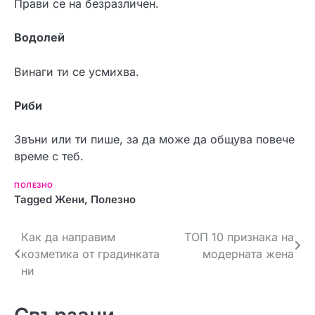
Прави се на безразличен.
Водолей
Винаги ти се усмихва.
Риби
Звъни или ти пише, за да може да общува повече
време с теб.
ПОЛЕЗНО
Tagged
Жени
,
Полезно
Н
Как да направим
ТОП 10 признака на
козметика от градинката
модерната жена
а
ни
в