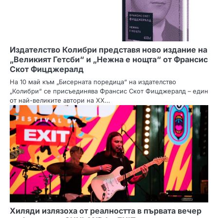
Издателство Колибри представя ново издание на
„Великият Гетсби“ и „Нежна е нощта“ от Франсис
Скот Фицджералд
На 10 май към „Бисерната поредица“ на издателство
„Колибри“ се присъединява Франсис Скот Фицджералд – един
от най-великите автори на XX…
Хиляди излязоха от реалността в първата вечер