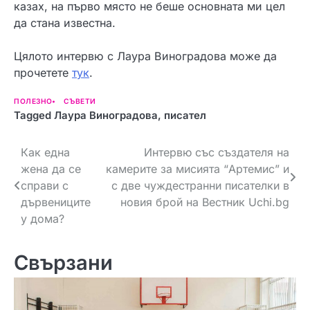
казах, на първо място не беше основната ми цел
да стана известна.
Цялото интервю с Лаура Виноградова може да
прочетете
тук
.
ПОЛЕЗНО
СЪВЕТИ
Tagged
Лаура Виноградова
,
писател
Н
Как една
Интервю със създателя на
жена да се
камерите за мисията “Артемис” и
а
справи с
с две чуждестранни писателки в
в
дървениците
новия брой на Вестник Uchi.bg
у дома?
и
г
Свързани
а
ц