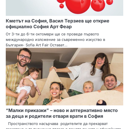
Кметът на София, Васил Терзиев ще открие
официално София Арт Феар
От 3-ти до 6-ти октомври ще се проведе първото
международно изложение за съвременно изкуство в
България- Sofia Art Fair Остават…
“Малки приказки” – ново и алтернативно място
за деца и родители отваря врати в София
Пространството насърчава родителите да прекарват