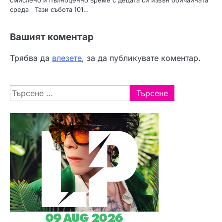
смислено и пълноценно време с децата си извън обичайната
среда Тази събота (01…
Вашият коментар
Трябва да
влезете
, за да публикувате коментар.
Търсене
за: