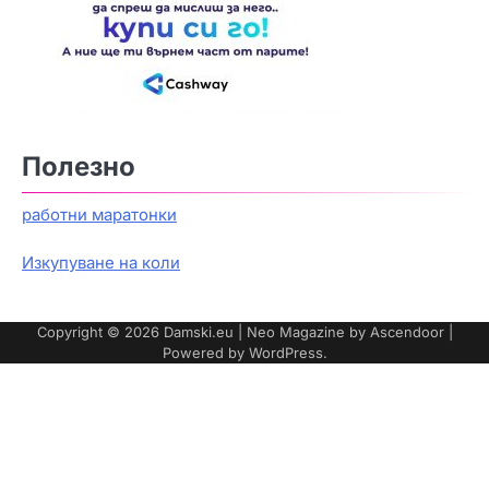
Полезно
работни маратонки
Изкупуване на коли
Copyright © 2026
Damski.eu
| Neo Magazine by
Ascendoor
|
Powered by
WordPress
.