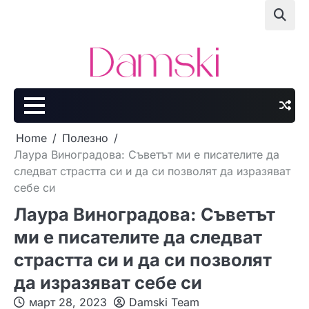
Skip
to
content
Home
Полезно
Лаура Виноградова: Съветът ми е писателите да
следват страстта си и да си позволят да изразяват
себе си
Лаура Виноградова: Съветът
ми е писателите да следват
страстта си и да си позволят
да изразяват себе си
март 28, 2023
Damski Team