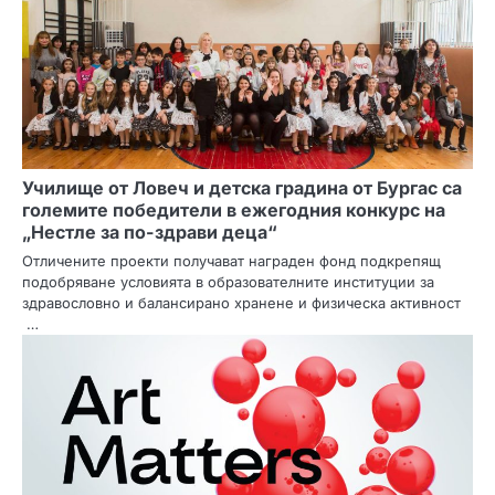
и
я
Училище от Ловеч и детска градина от Бургас са
големите победители в ежегодния конкурс на
„Нестле за по-здрави деца“
Отличените проекти получават награден фонд подкрепящ
подобряване условията в образователните институции за
здравословно и балансирано хранене и физическа активност
…