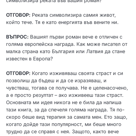
символизира реката във вашия роман?
ОТГОВОР:
Реката символизира самия живот,
който тече. Тя е като енергията във вените ни.
ВЪПРОС:
Вашият първи роман вече е отличен с
голяма европейска награда. Как може писател от
малка страна като България или Латвия да стане
известен в Европа?
ОТГОВОР:
Когато изживяваш своята страст и си
позволиш да бъдеш и да се изразяваш, и
чувстваш, тогава се получава. Не е целенасочено,
а е просто резултат – ако изживееш тази страст.
Основната ми идея никога не е била да напиша
тази книга, за да спечеля голяма награда. Тя по-
скоро беше вид терапия за самата мен. Ето защо,
когато дойде тази популярност, ми беше много
трудно да се справя с нея. Защото, както вече