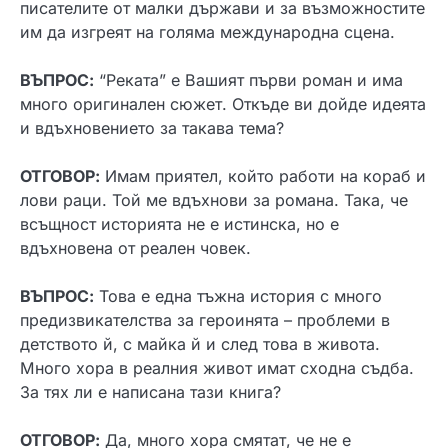
писателите от малки държави и за възможностите
им да изгреят на голяма международна сцена.
ВЪПРОС:
“Реката” е Вашият първи роман и има
много оригинален сюжет. Откъде ви дойде идеята
и вдъхновението за такава тема?
ОТГОВОР:
Имам приятел, който работи на кораб и
лови раци. Той ме вдъхнови за романа. Така, че
всъщност историята не е истинска, но е
вдъхновена от реален човек.
ВЪПРОС:
Това е една тъжна история с много
предизвикателства за героинята – проблеми в
детството й, с майка й и след това в живота.
Много хора в реалния живот имат сходна съдба.
За тях ли е написана тази книга?
ОТГОВОР:
Да, много хора смятат, че не е