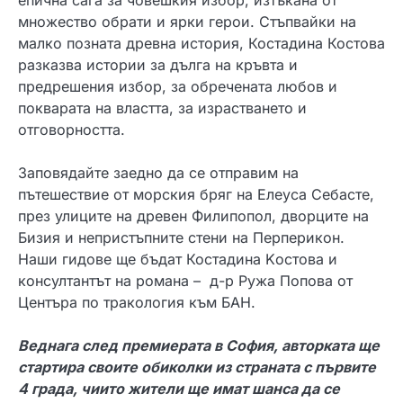
епична сага за човешкия избор, изтъкана от
множество обрати и ярки герои. Стъпвайки на
малко позната древна история, Костадина Костова
разказва истории за дълга на кръвта и
предрешения избор, за обречената любов и
покварата на властта, за израстването и
отговорността.
Заповядайте заедно да се отправим на
пътешествие от морския бряг на Елеуса Себасте,
през улиците на древен Филипопол, дворците на
Бизия и непристъпните стени на Перперикон.
Наши гидове ще бъдат Костадина Kостова и
консултантът на романа – д-р Ружа Попова от
Центъра по тракология към БАН.
Веднага след премиерата в София, авторката ще
стартира своите обиколки из страната с първите
4 града, чиито жители ще имат шанса да се