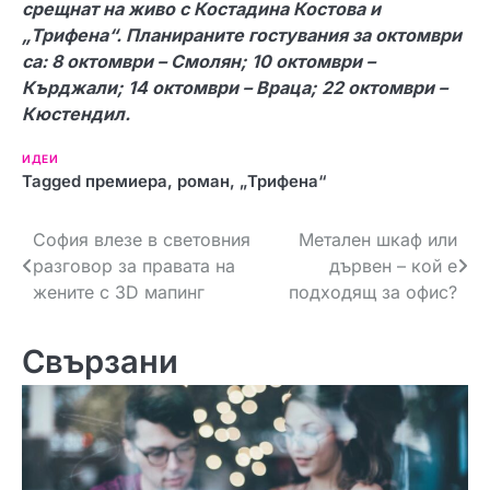
срещнат на живо с Костадина Костова и
„Трифена“. Планираните гостувания за октомври
са: 8 октомври – Смолян; 10 октомври –
Кърджали; 14 октомври – Враца; 22 октомври –
Кюстендил.
ИДЕИ
Tagged
премиера
,
роман
,
„Трифена“
Н
София влезе в световния
Метален шкаф или
разговор за правата на
дървен – кой е
а
жените с 3D мапинг
подходящ за офис?
в
Свързани
и
г
а
ц