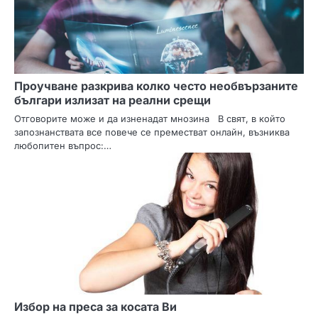
и
я
Проучване разкрива колко често необвързаните
българи излизат на реални срещи
Отговорите може и да изненадат мнозина В свят, в който
запознанствата все повече се преместват онлайн, възниква
любопитен въпрос:…
Избор на преса за косата Ви