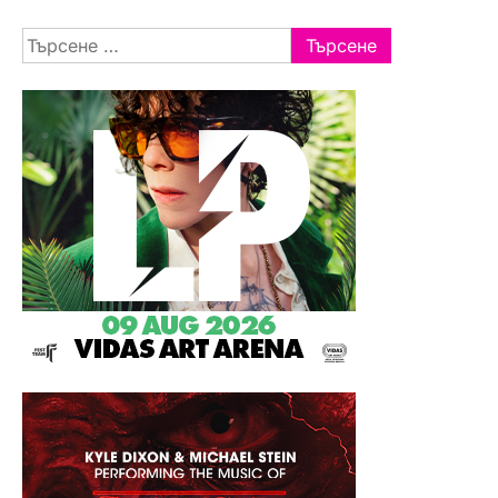
Търсене
за: