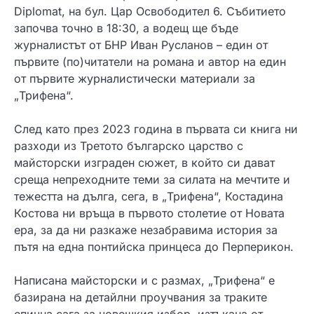
Diplomat, на бул. Цар Освободител 6. Събитието
започва точно в 18:30, а водещ ще бъде
журналистът от БНР Иван Русланов – един от
първите (по)читатели на романа и автор на един
от първите журналистически материали за
„Трифена“.
След като през 2023 година в първата си книга ни
разходи из Третото българско царство с
майсторски изграден сюжет, в който си дават
среща непреходните теми за силата на мечтите и
тежестта на дълга, сега, в „Трифена“, Костадина
Костова ни връща в първото столетие от Новата
ера, за да ни разкаже незабравима история за
пътя на една понтийска принцеса до Перперикон.
Написана майсторски и с размах, „Трифена“ е
базирана на детайлни проучвания за траките