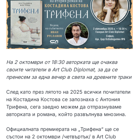
На 2 октомври от 18:30 авторката ще очаква
своите читатели в Art Club Diplomat, за да се
пренесем за една вечер в света на древните траки
След като през лятото на 2025 всички почитатели
на Костадина Костова се запознаха с Антония
Трифена, сега заедно можем да отпразнуваме
авторката и романа, който развълнува мнозина.
Официалната премиерата на „Трифена“ ще се
състои на 2 октомври /четвъртък/ в Art Club