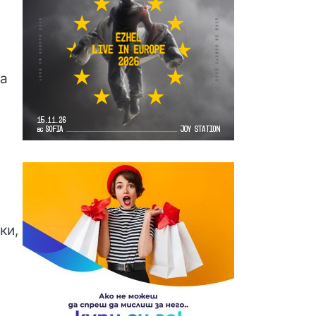
жа
ки,