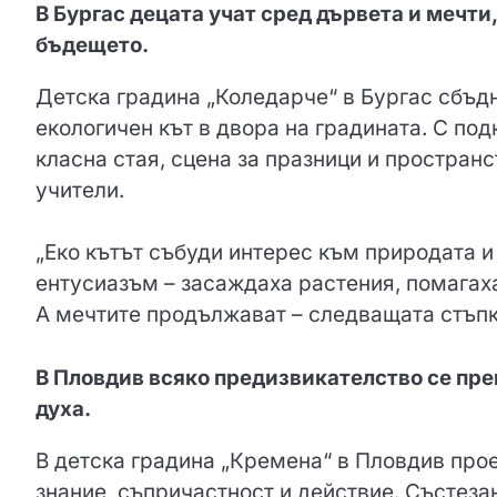
В Бургас децата учат сред дървета и мечти,
бъдещето.
Детска градина „Коледарче“ в Бургас сбъд
екологичен кът в двора на градината. С по
класна стая, сцена за празници и простран
учители.
„Еко кътът събуди интерес към природата и
ентусиазъм – засаждаха растения, помагаха
А мечтите продължават – следващата стъпка
В Пловдив всяко предизвикателство се прев
духа.
В детска градина „Кремена“ в Пловдив прое
знание, съпричастност и действие. Състеза