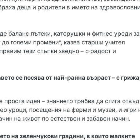
браха деца и родители в името на здравословни
де баланс пътеки, катерушки и фитнес уреди за
т до големи промени“, казва старши учител
правим тези стъпки заедно – с радост и
вето се посява от най-ранна възраст – с грижа
на проста идея – знанието трябва да стига отвъд
ео уроци, посещения на ферми и музеи, и игри 
ачин на живот по естествен и забавен начин.
ето на зеленчукови градини, в които малките