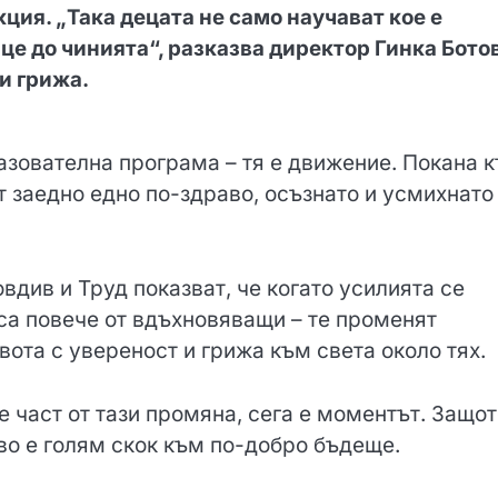
ция. „Така децата не само научават кое е
це до чинията“, разказва директор Гинка Ботов
и грижа.
разователна програма – тя е движение. Покана 
т заедно едно по-здраво, осъзнато и усмихнато
вдив и Труд показват, че когато усилията се
 са повече от вдъхновяващи – те променят
вота с увереност и грижа към света около тях.
е част от тази промяна, сега е моментът. Защо
во е голям скок към по-добро бъдеще.