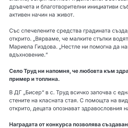
дръвчета и благотворителни инициативи съ
активен начин на живот.
Със спечелените средства градината създа
открито. „Вярваме, че малките стъпки водя
Мариела Гиздова. „Нестле ни помогна да на
вдъхновение.“
Село Труд ни напомня, че любовта към здра
пример и топлина.
В ДГ „Бисер“ в с. Труд всичко започва с ед
стените на класната стая. С помощта на вид
открито, децата опознават здравословния н
Наградата от конкурса позволява създаван