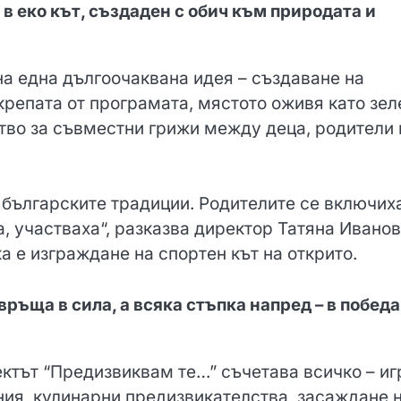
 в еко кът, създаден с обич към природата и
на една дългоочаквана идея – създаване на
дкрепата от програмата, мястото оживя като зел
ство за съвместни грижи между деца, родители 
 българските традиции. Родителите се включих
, участваха“, разказва директор Татяна Иванов
 е изграждане на спортен кът на открито.
ръща в сила, а всяка стъпка напред – в победа
ктът “Предизвиквам те…” съчетава всичко – иг
ния, кулинарни предизвикателства, засаждане 