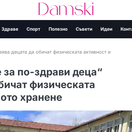
Здраве
Спорт
Полезно
Съвети
Идеи
Конт
вява децата да обичат физическата активност и
 за по-здрави деца“
обичат физическата
ното хранене