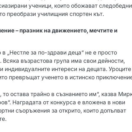
усиазирани ученици, които обожават следобедни
ето преобрази училищния спортен кът.
ение – празник на движението, мечтите и
 в „Нестле за по-здрави деца“ не е просто
. Всяка възрастова група има свои дейности,
и индивидуалните интереси на децата. Уроците
оито превръщат ученето в истинско приключение
 то остава трайно в съзнанието им“, казва Мир
ов“. Наградата от конкурса е вложена в нови
ортни съоръжения за открито, които допълват
те.