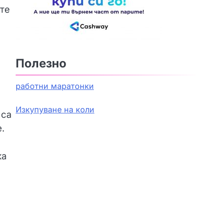
те
Полезно
работни маратонки
Изкупуване на коли
 са
.
ка