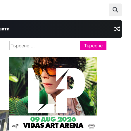
акти
Търсене
за: