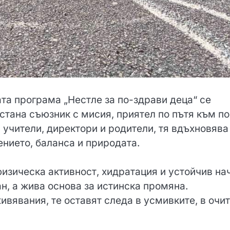
та програма „Нестле за по-здрави деца“ се
 стана съюзник с мисия, приятел по пътя към по
 учители, директори и родители, тя вдъхновява
нието, баланса и природата.
физическа активност, хидратация и устойчив на
ан, а жива основа за истинска промяна.
вявания, те оставят следа в усмивките, в очит