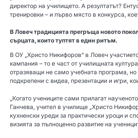
директор на училището. А резултатът? Ент
тренировки – и първо място в конкурса, ко
В Ловеч традицията прегръща новото покол
сърцата, които туптят в един ритъм.
В ОУ „Христо Никифоров“ в Ловеч участието
кампания – то е част от училищната култура
отразяващи не само учебната програма, но 
подкрепени с видеа, презентации и игри, к
„Когато учениците сами прилагат наученото,
Ганчева, учител в училище „Христо Никифор
кухненски уреди за практически уроци и сп
визията за пълноценно развитие на ученици