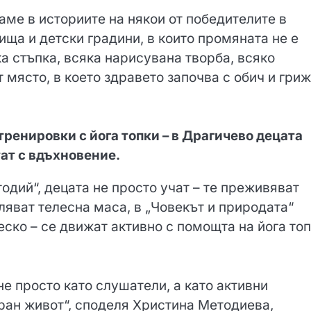
аме в историите на някои от победителите в
ища и детски градини, в които промяната не е
ка стъпка, всяка нарисувана творба, всяко
 място, в което здравето започва с обич и гри
тренировки с йога топки – в Драгичево децата
тат с вдъхновение.
тодий“, децата не просто учат – те преживяват
ляват телесна маса, в „Човекът и природата“
еско – се движат активно с помощта на йога топ
е просто като слушатели, а като активни
ран живот“, споделя Христина Методиева,