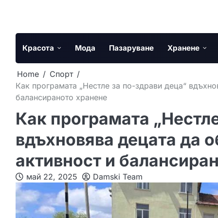
Skip
to
content
Красота
Мода
Пазаруване
Хранене
Home
Спорт
Как програмата „Нестле за по-здрави деца“ вдъхно
балансираното хранене
Как програмата „Нестле
вдъхновява децата да 
активност и балансира
май 22, 2025
Damski Team