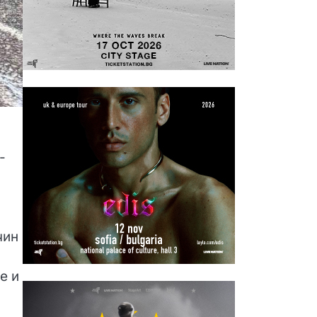
-
чин
е и