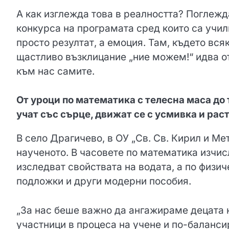
А как изглежда това в реалността? Поглежд
конкурса на програмата сред които са учил
просто резултат, а емоция. Там, където вся
щастливо възклицание „ние можем!“ идва от
към нас самите.
От уроци по математика с телесна маса до 
учат със сърце, движат се с усмивка и рас
В село Драгичево, в ОУ „Св. Св. Кирил и Ме
наученото. В часовете по математика изчис
изследват свойствата на водата, а по физич
подложки и други модерни пособия.
„За нас беше важно да ангажираме децата н
участници в процеса на учене и по-баланси