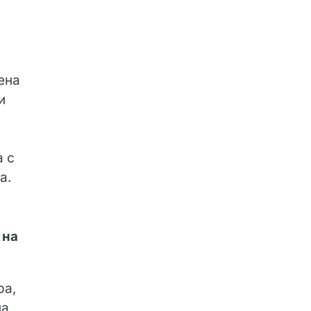
ена
и
а с
а.
 на
ра,
на