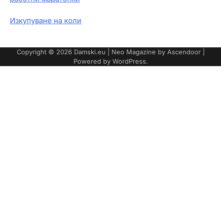
Изкупуване на коли
Copyright © 2026
Damski.eu
| Neo Magazine by
Ascendoor
|
Powered by
WordPress
.