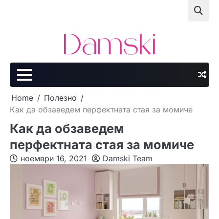
Skip
to
content
Home
Полезно
Как да обзаведем перфектната стая за момиче
Как да обзаведем
перфектната стая за момиче
ноември 16, 2021
Damski Team