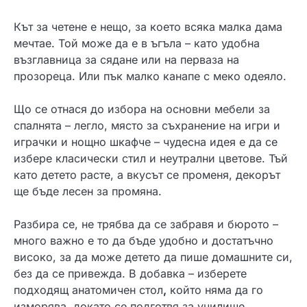
Кът за четене е нещо, за което всяка малка дама
мечтае. Той може да е в ъгъла – като удобна
възглавница за сядане или на перваза на
прозореца. Или пък малко канапе с меко одеяло.
Що се отнася до избора на основни мебели за
спалнята – легло, място за съхранение на игри и
играчки и нощно шкафче – чудесна идея е да се
избере класически стил и неутрални цветове. Тъй
като детето расте, а вкусът се променя, декорът
ще бъде лесен за промяна.
Разбира се, не трябва да се забравя и бюрото –
много важно е то да бъде удобно и достатъчно
високо, за да може детето да пише домашните си,
без да се привежда. В добавка – изберете
подходящ анатомичен стол
,
който няма да го
изморява, докато се подготвя за училище.