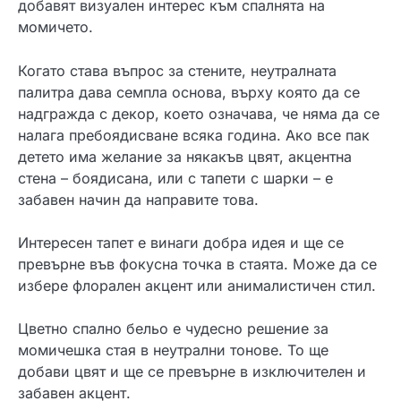
добавят визуален интерес към спалнята на
момичето.
Когато става въпрос за стените, неутралната
палитра дава семпла основа, върху която да се
надгражда с декор, което означава, че няма да се
налага пребоядисване всяка година. Ако все пак
детето има желание за някакъв цвят, акцентна
стена – боядисана, или с тапети с шарки – е
забавен начин да направите това.
Интересен тапет е винаги добра идея и ще се
превърне във фокусна точка в стаята. Може да се
избере флорален акцент или анималистичен стил.
Цветно спално бельо е чудесно решение за
момичешка стая в неутрални тонове. То ще
добави цвят и ще се превърне в изключителен и
забавен акцент.