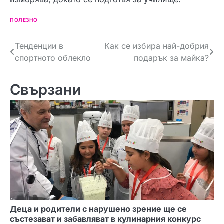
ПОЛЕЗНО
Н
Тенденции в
Как се избира най-добрия
спортното облекло
подарък за майка?
а
в
Свързани
и
г
а
ц
и
я
Деца и родители с нарушено зрение ще се
състезават и забавляват в кулинарния конкурс