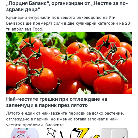
„Порция Баланс“, организиран от „Нестле за по-
здрави деца“
Кулинарни ентусиасти под вещото ръководство на Ути
Бъчваров ще премерят сили в две кулинарни категории на 23-
ти април във Food…
Най-честите грешки при отглеждане на
зеленчуци в парник през лятото
Лятото е един от най-важните периоди за всяко растение,
отглеждано в парник, но именно тогава започват и най-
честите проблеми. Високите…