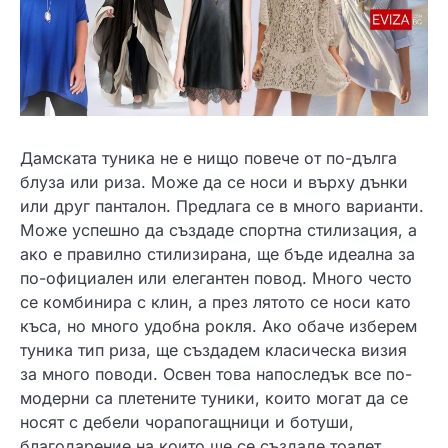
Дамската туника не е нищо повече от по-дълга
блуза или риза. Може да се носи и върху дънки
или друг панталон. Предлага се в много варианти.
Може успешно да създаде спортна стилизация, а
ако е правилно стилизирана, ще бъде идеална за
по-официален или елегантен повод. Много често
се комбинира с клин, а през лятото се носи като
къса, но много удобна рокля. Ако обаче изберем
туника тип риза, ще създадем класическа визия
за много поводи. Освен това напоследък все по-
модерни са плетените туники, които могат да се
носят с дебели чорапогащници и ботуши,
благодарение на които ще се създаде тоалет,