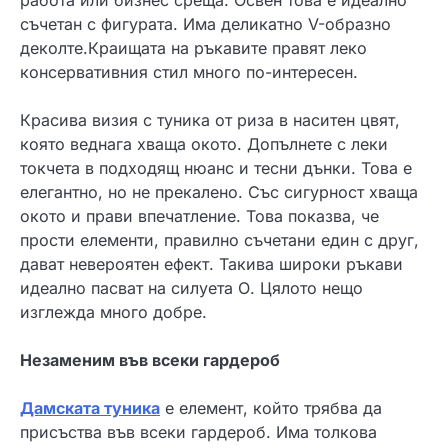
съчетан с фигурата. Има деликатно V-образно
деколте.Краищата на ръкавите правят леко
консервативния стил много по-интересен.
Красива визия с туника от риза в наситен цвят,
която веднага хваща окото. Допълнете с леки
токчета в подходящ нюанс и тесни дънки. Това е
елегантно, но не прекалено. Със сигурност хваща
окото и прави впечатление. Това показва, че
прости елементи, правилно съчетани един с друг,
дават невероятен ефект. Такива широки ръкави
идеално пасват на силуета О. Цялото нещо
изглежда много добре.
Незаменим във всеки гардероб
Дамската туника
е елемент, който трябва да
присъства във всеки гардероб. Има толкова