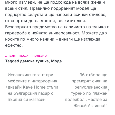
много изгледи, че ще подхожда на всяка жена и
всеки стил. Правилно подбраният модел ще
подчертае силуета и ще направи всички стилове,
от спортни до елегантни, възхитителни.
Безспорното предимство на наличието на туника в
гардероба е нейната универсалност. Можете да я
носите по много начини – винаги ще изглежда
ефектно.
ДРЕХИ
МОДА
ПОЛЕЗНО
Tagged
дамска туника
,
Мода
Н
Испанският гигант при
36 отбора ще
мебелите и интериорния
премерят сили на
а
дизайн Kave Home стъпи
републиканския
в
на българския пазар с
турнир по плажен
първия си магазин
волейбол „Нестле за
и
Живей Активно!“
г