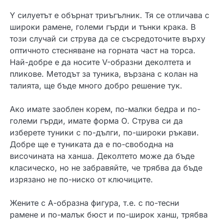
Y силуетът е обърнат триъгълник. Тя се отличава с
широки рамене, големи гърди и тънки крака. В
този случай си струва да се съсредоточите върху
оптичното стесняване на горната част на торса.
Най-добре е да носите V-образни деколтета и
пликове. Методът за туника, вързана с колан на
талията, ще бъде много добро решение тук.
Ако имате заоблен корем, по-малки бедра и по-
големи гърди, имате форма О. Струва си да
изберете туники с по-дълги, по-широки ръкави.
Добре ще е туниката да е по-свободна на
височината на ханша. Деколтето може да бъде
класическо, но не забравяйте, че трябва да бъде
изрязано не по-ниско от ключиците.
Жените с А-образна фигура, т.е. с по-тесни
рамене и по-малък бюст и по-широк ханш, трябва