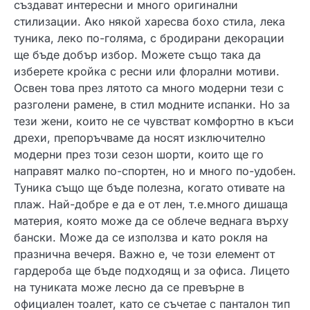
създават интересни и много оригинални
стилизации. Ако някой харесва бохо стила, лека
туника, леко по-голяма, с бродирани декорации
ще бъде добър избор. Можете също така да
изберете кройка с ресни или флорални мотиви.
Освен това през лятото са много модерни тези с
разголени рамене, в стил модните испанки. Но за
тези жени, които не се чувстват комфортно в къси
дрехи, препоръчваме да носят изключително
модерни през този сезон шорти, които ще го
направят малко по-спортен, но и много по-удобен.
Туника също ще бъде полезна, когато отивате на
плаж. Най-добре е да е от лен, т.е.много дишаща
материя, която може да се облече веднага върху
бански. Може да се използва и като рокля на
празнична вечеря. Важно е, че този елемент от
гардероба ще бъде подходящ и за офиса. Лицето
на туниката може лесно да се превърне в
официален тоалет, като се съчетае с панталон тип