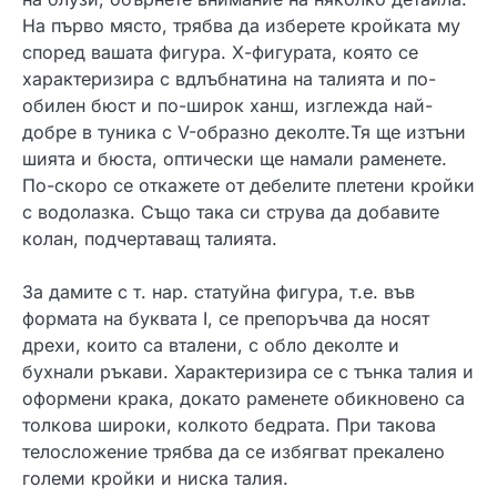
На първо място, трябва да изберете кройката му
според вашата фигура. Х-фигурата, която се
характеризира с вдлъбнатина на талията и по-
обилен бюст и по-широк ханш, изглежда най-
добре в туника с V-образно деколте.Тя ще изтъни
шията и бюста, оптически ще намали раменете.
По-скоро се откажете от дебелите плетени кройки
с водолазка. Също така си струва да добавите
колан, подчертаващ талията.
За дамите с т. нар. статуйна фигура, т.е. във
формата на буквата I, се препоръчва да носят
дрехи, които са вталени, с обло деколте и
бухнали ръкави. Характеризира се с тънка талия и
оформени крака, докато раменете обикновено са
толкова широки, колкото бедрата. При такова
телосложение трябва да се избягват прекалено
големи кройки и ниска талия.