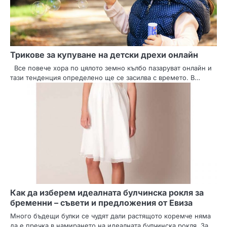
Трикове за купуване на детски дрехи онлайн
Все повече хора по цялото земно кълбо пазаруват онлайн и
тази тенденция определено ще се засилва с времето. В…
Как да изберем идеалната булчинска рокля за
бременни – съвети и предложения от Евиза
Много бъдещи булки се чудят дали растящото коремче няма
да е пречка в намирането на идеалната булчинска рокля. За