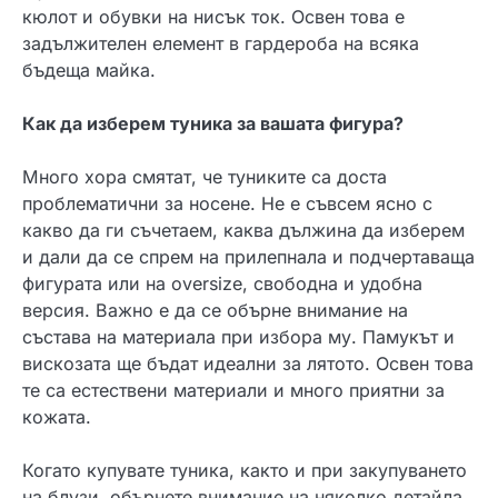
кюлот и обувки на нисък ток. Освен това е
задължителен елемент в гардероба на всяка
бъдеща майка.
Как да изберем туника за вашата фигура?
Много хора смятат, че туниките са доста
проблематични за носене. Не е съвсем ясно с
какво да ги съчетаем, каква дължина да изберем
и дали да се спрем на прилепнала и подчертаваща
фигурата или на oversize, свободна и удобна
версия. Важно е да се обърне внимание на
състава на материала при избора му. Памукът и
вискозата ще бъдат идеални за лятото. Освен това
те са естествени материали и много приятни за
кожата.
Когато купувате туника, както и при закупуването
на блузи, обърнете внимание на няколко детайла.