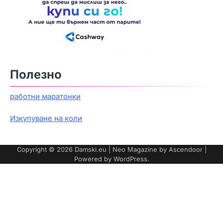
Полезно
работни маратонки
Изкупуване на коли
Copyright © 2026
Damski.eu
| Neo Magazine by
Ascendoor
|
Powered by
WordPress
.