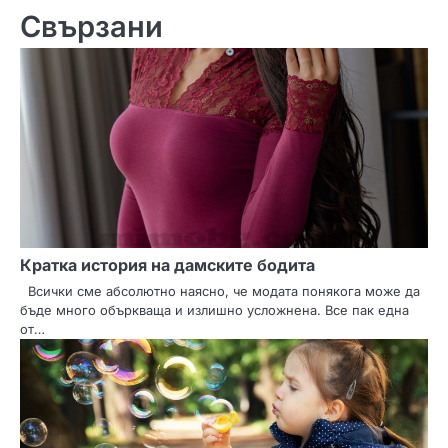
Свързани
а
ц
и
я
Кратка история на дамските бодита
Всички сме абсолютно наясно, че модата понякога може да
бъде много объркваща и излишно усложнена. Все пак една
от…