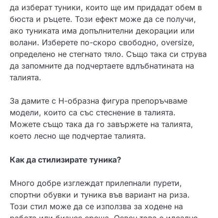
да изберат туники, които ще им придадат обем в
бюста и ръцете. Този ефект може да се получи,
ако туниката има допълнителни декорации или
волани. Изберете по-скоро свободно, oversize,
определено не стегнато тяло. Също така си струва
да запомните да подчертаете вдлъбнатината на
талията.
За дамите с Н-образна фигура препоръчваме
модели, които са със стеснение в талията.
Можете също така да го завържете на талията,
което лесно ще подчертае талията.
Как да стилизирате туника?
Много добре изглеждат прилепнали пурети,
спортни обувки и туника във вариант на риза.
Този стил може да се използва за ходене на
работа или бизнес среща. Освен това е идеално