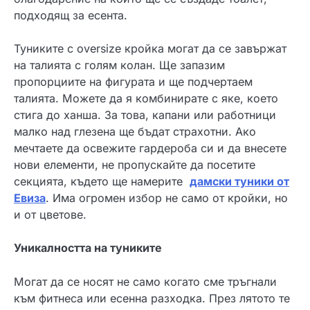
подходящ за есента.
Туниките с oversize кройка могат да се завържат
на талията с голям колан. Ще запазим
пропорциите на фигурата и ще подчертаем
талията. Можете да я комбинирате с яке, което
стига до ханша. За това, капани или работници
малко над глезена ще бъдат страхотни. Ако
мечтаете да освежите гардероба си и да внесете
нови елементи, не пропускайте да посетите
секцията, където ще намерите
дамски туники от
Евиза
. Има огромен избор не само от кройки, но
и от цветове.
Уникалността на туниките
Могат да се носят не само когато сме тръгнали
към фитнеса или есенна разходка. През лятото те