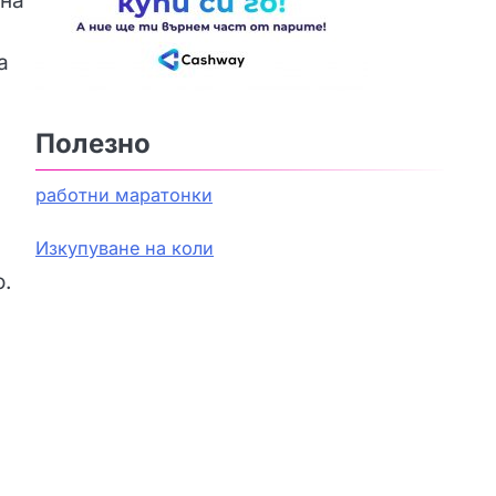
дна
а
Полезно
работни маратонки
Изкупуване на коли
о.