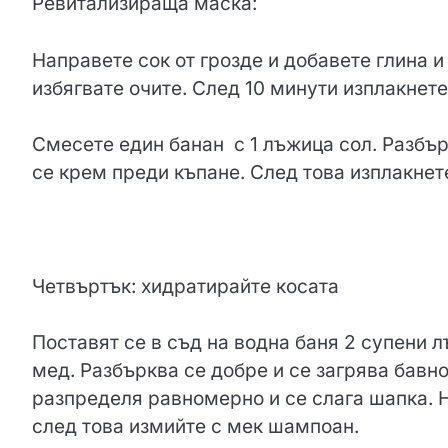
Ревитализираща маска:
Направете сок от грозде и добавете глина и
избягвате очите. След 10 минути изплакнете
Смесете един банан с 1 лъжица сол. Разбър
се крем преди къпане. След това изплакнет
Четвъртък: хидратирайте косата
Поставят се в съд на водна баня 2 супени л
мед. Разбърква се добре и се загрява бавно
разпределя равномерно и се слага шапка. 
след това измийте с мек шампоан.