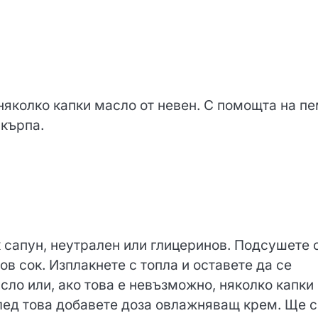
 няколко капки масло от невен. С помощта на п
 кърпа.
к сапун, неутрален или глицеринов. Подсушете 
в сок. Изплакнете с топла и оставете да се
ло или, ако това е невъзможно, няколко капки
След това добавете доза овлажняващ крем. Ще с