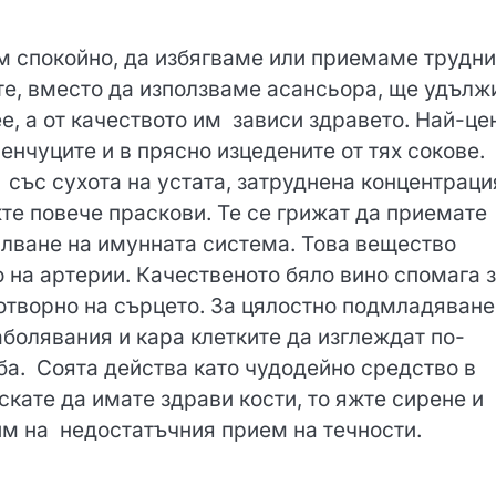
ем спокойно, да избягваме или приемаме трудни
е, вместо да използваме асансьора, ще удълж
е, а от качеството им зависи здравето. Най-це
ленчуците и в прясно изцедените от тях сокове.
със сухота на устата, затруднена концентраци
жте повече праскови. Те се грижат да приемате
лване на имунната система. Това вещество
на артерии. Качественото бяло вино спомага 
отворно на сърцето. За цялостно подмладяване
болявания и кара клетките да изглеждат по-
ба. Соята действа като чудодейно средство в
искате да имате здрави кости, то яжте сирене и
м на недостатъчния прием на течности.