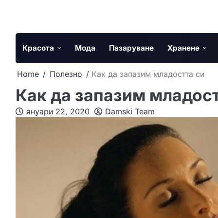
Skip
to
content
Красота
Мода
Пазаруване
Хранене
Home
Полезно
Как да запазим младостта си
Как да запазим младост
януари 22, 2020
Damski Team