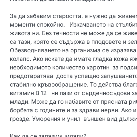
За да забавим старостта, е нужно да живе
моменти спокойно. Изкачването на стълбит
живота ни. Без течности не може да се живе
са тази, която се съдържа в плодовете и зе
Обезводняването на организма се изразява 
колапс. Ако искате да имате гладка кожа я
необходимото количество каротин за подси
предотвратява доста успещно запушването 
стабилно кръвообращение. То действа благ
витамин В 12 ни пази от сърдечносъдови за
млади. Може да го набавите от прясната ри
борбата с годините и за здрави нерви. Ако 
грозде. Уморения и унил външен вид дължи
Как да се запазим млади?