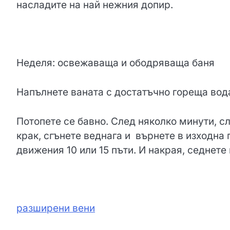
насладите на най нежния допир.
Неделя: освежаваща и ободряваща баня
Напълнете ваната с достатъчно гореща вода
Потопете се бавно. След няколко минути, с
крак, сгънете веднага и върнете в изходна 
движения 10 или 15 пъти. И накрая, седнете
разширени вени