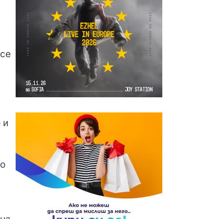
все
 и
то