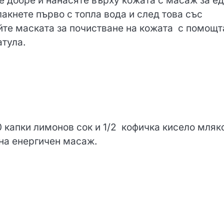
е добре и нанасяте върху кожата с масаж за е
лакнете първо с топла вода и след това със
йте маската за почистване на кожата с помощт
атула.
0 капки лимонов сок и 1/2 кофичка кисело мляк
 на енергичен масаж.