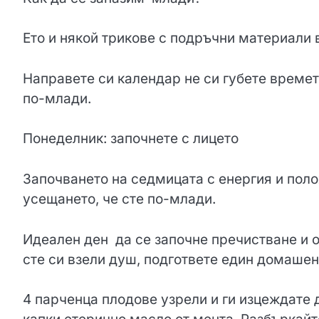
Ето и някой трикове с подръчни материали
Направете си календар не си губете времет
по-млади.
Понеделник: започнете с лицето
Започването на седмицата с енергия и пол
усещането, че сте по-млади.
Идеален ден да се започне пречистване и 
сте си взели душ, подгответе един домашен
4 парченца плодове узрели и ги изцеждате д