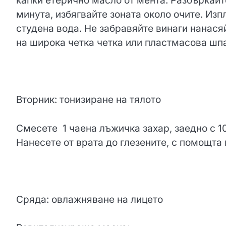
капки етерично масло от мента. Разбъркайт
минута, избягвайте зоната около очите. Изп
студена вода. Не забравяйте винаги нанася
на широка четка четка или пластмасова шп
Вторник: тонизиране на тялото
Смесете 1 чаена лъжичка захар, заедно с 1
Нанесете от врата до глезените, с помощта
Сряда: овлажняване на лицето