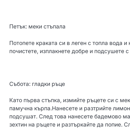
Петък: меки стъпала
Потопете краката си в леген с топла вода и
почистете, изплакнете добре и подсушете с
Събота: гладки ръце
Като първа стъпка, измийте ръцете си с ме
памучна кърпа.Нанесете и разтрийте лимоно
подсушат. След това нанесете бадемово мас
зехтин на ръцете и разтъркайте да попие. 