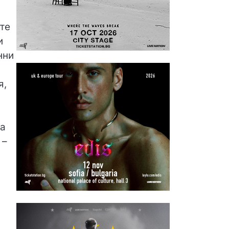
те
и
нни
я,
за
 –