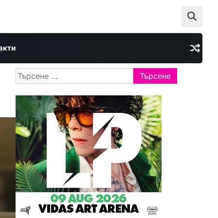
акти
Търсене
за: