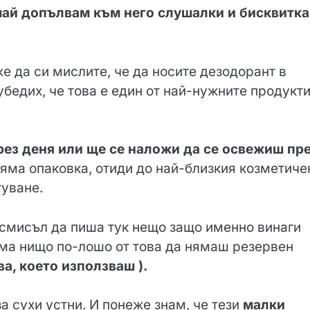
чай допълвам към него слушалки и бисквитка
е да си мислите, че да носите дезодорант в
убедих, че това е един от най-нужните продукти
през деня или ще се наложи да се освежиш пр
ляма опаковка, отиди до най-близкия козметиче
туване.
 смисъл да пиша тук нещо защо именно винаги
яма нищо по-лошо от това да нямаш резервен
ва, което използваш ).
а сухи устни. И понеже знам, че тези
малки