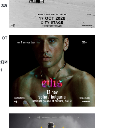
 за
 от
еди
н