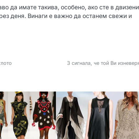
аво да имате такива, особено, ако сте в двизен
рез деня. Винаги е важно да останем свежи и
глото
3 сигнала, че той Ви изневер