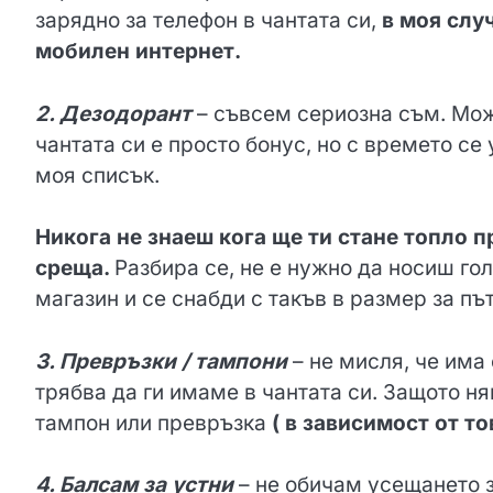
зарядно за телефон в чантата си,
в моя слу
мобилен интернет.
2. Дезодорант
– съвсем сериозна съм. Мож
чантата си е просто бонус, но с времето се 
моя списък.
Никога не знаеш кога ще ти стане топло 
среща.
Разбира се, не е нужно да носиш го
магазин и се снабди с такъв в размер за пъ
3. Превръзки / тампони
– не мисля, че има
трябва да ги имаме в чантата си. Защото н
тампон или превръзка
( в зависимост от то
4. Балсам за устни
– не обичам усещането з