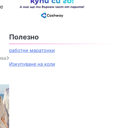
ие
Полезно
работни маратонки
ява
Изкупуване на коли