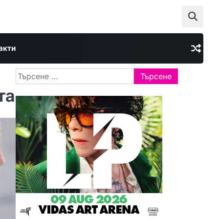
акти
Търсене
за:
та