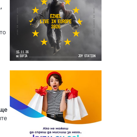
,
то
 ще
ите