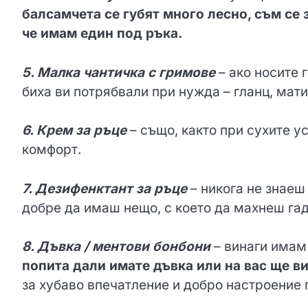
балсамчета се губят много лесно, съм се з
че имам един под ръка.
5. Малка чантичка с гримове
– ако носите 
биха ви потрябвали при нужда – гланц, мат
6. Крем за ръце
– също, както при сухите у
комфорт.
7. Дезифенктант за ръце
– никога не знаеш
добре да имаш нещо, с което да махнеш гад
8. Дъвка / ментови бонбони
– винаги имам
попита дали имате дъвка или на вас ще ви
за хубаво впечатление и добро настроение 