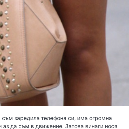
а съм заредила телефона си, има огромна
и аз да съм в движение. Затова винаги нося