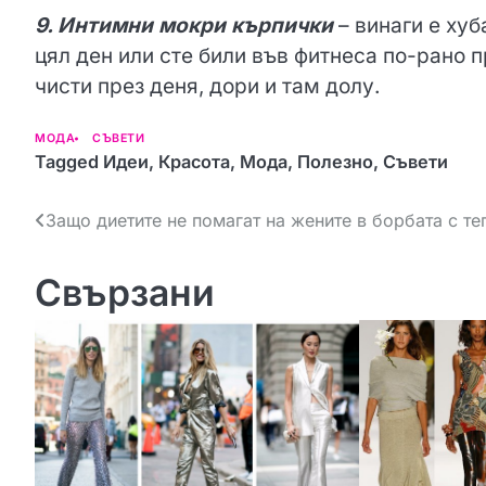
9. Интимни мокри кърпички
– винаги е хуб
цял ден или сте били във фитнеса по-рано п
чисти през деня, дори и там долу.
МОДА
СЪВЕТИ
Tagged
Идеи
,
Красота
,
Мода
,
Полезно
,
Съвети
Н
Защо диетите не помагат на жените в борбата с те
а
Свързани
в
и
г
а
ц