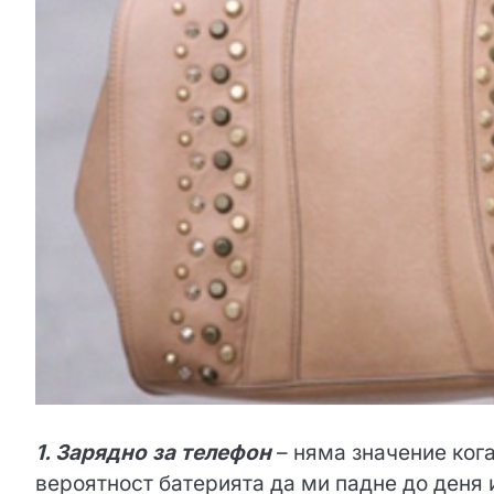
1. Зарядно за телефон
– няма значение ког
вероятност батерията да ми падне до деня 