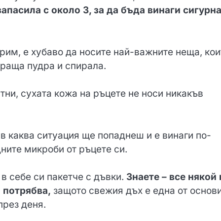
апасила с около 3, за да бъда винаги сигурна
грим, е хубаво да носите най-важните неща, кои
ираща пудра и спирала.
стни, сухата кожа на ръцете не носи никакъв
 в каква ситуация ще попаднеш и е винаги по-
ните микроби от ръцете си.
 в себе си пакетче с дъвки.
Знаете – все някой
 потрябва,
защото свежия дъх е една от основ
през деня.