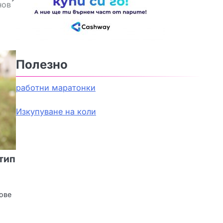
нов
Полезно
работни маратонки
Изкупуване на коли
тип
лове