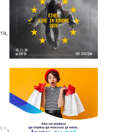
та,
о с