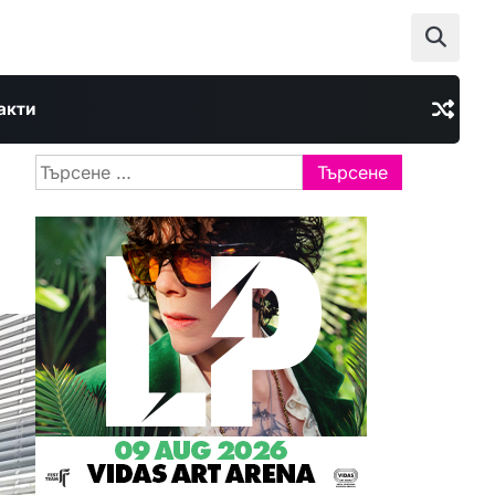
акти
Търсене
за: