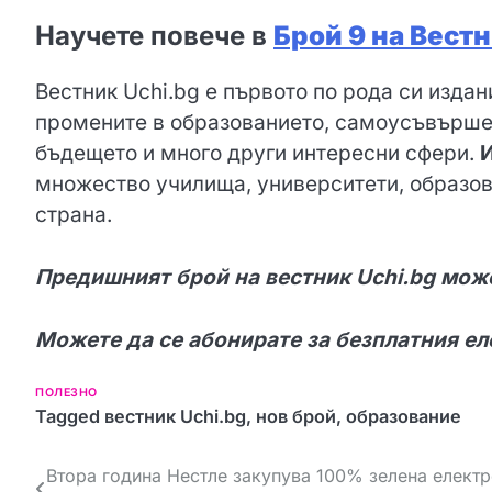
Научете повече в
Брой 9 на Вестн
Вестник Uchi.bg e първото по рода си издан
промените в образованието, самоусъвършен
бъдещето и много други интересни сфери.
И
множество училища, университети, образов
страна.
Предишният брой на вестник Uchi.bg може
Можете да се абонирате за безплатния ел
ПОЛЕЗНО
Tagged
вестник Uchi.bg
,
нов брой
,
образование
Н
Втора година Нестле закупува 100% зелена електр