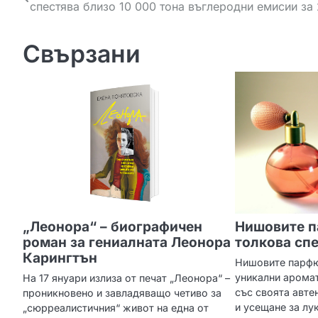
спестява близо 10 000 тона въглеродни емисии за
а
в
Свързани
и
г
а
ц
и
я
„Леонора“ – биографичен
Нишовите п
роман за гениалната Леонора
толкова сп
Карингтън
Нишовите парфю
уникални аромат
На 17 януари излиза от печат „Леонора“ –
със своята авте
проникновено и завладяващо четиво за
и усещане за лу
„сюрреалистичния“ живот на една от