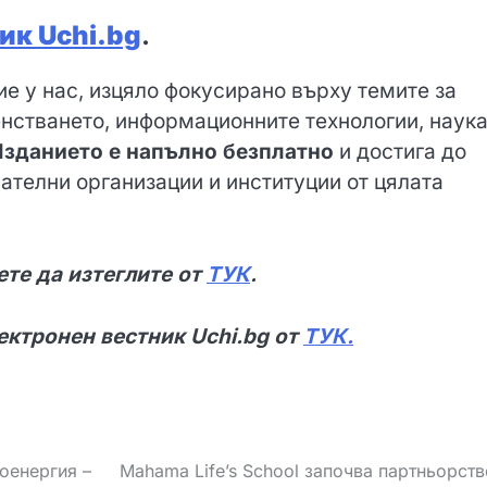
ик Uchi.bg
.
ие у нас, изцяло фокусирано върху темите за
стването, информационните технологии, наука
зданието е напълно безплатно
и достига до
ателни организации и институции от цялата
те да изтеглите от
ТУК
.
ектронен вестник Uchi.bg от
ТУК.
оенергия –
Mahama Life’s School започва партньорств