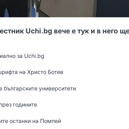
стник Uchi.bg вече е тук и в него щ
иално за Uchi.bg
шрифта на Христо Ботев
 в българските университети
 през годините
ите останки на Помпей