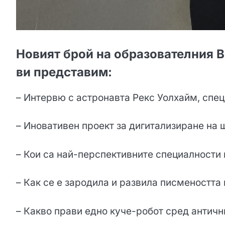
Новият брой на образователния Ве
ви представим:
– Интервю с астронавта Рекс Уолхайм, спец
– Иновативен проект за дигитализиране на 
– Кои са най-перспективните специалности
– Как се е зародила и развила писмеността
– Какво прави едно куче-робот сред античн