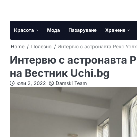
Skip
to
content
Красота
Мода
Пазаруване
Хранене
Home
Полезно
Интервю с астронавта Рекс Уолх
Интервю с астронавта Р
на Вестник Uchi.bg
юли 2, 2022
Damski Team