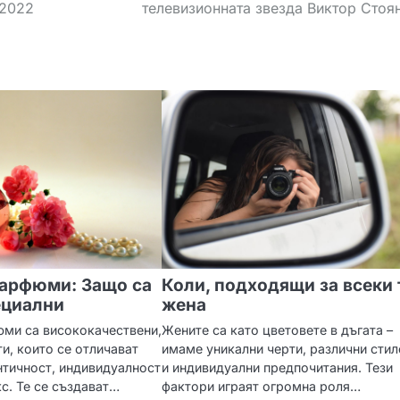
 2022
телевизионната звезда Виктор Стоя
арфюми: Защо са
Коли, подходящи за всеки 
ециални
жена
ми са висококачествени,
Жените са като цветовете в дъгата –
и, които се отличават
имаме уникални черти, различни сти
нтичност, индивидуалност
и индивидуални предпочитания. Тези
кс. Те се създават…
фактори играят огромна роля…