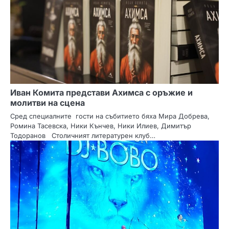
ц
и
я
Иван Комита представи Ахимса с оръжие и
молитви на сцена
Сред специалните гости на събитието бяха Мира Добрева,
Ромина Тасевска, Ники Кънчев, Ники Илиев, Димитър
Тодоранов Столичният литературен клуб…