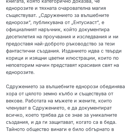
книгата, която категорично доказва, че
еднорозите и тяхната очарователна магия
съществуват. „Сдружението за вълшебните
еднорози“, публикувана от „Ентусиаст“, е
официалният наръчник, който документира
десетилетия на проучвания и изследвания и ни
предоставя най-доброто ръководство за тези
фантастични създания. Изданието идва с твърди
корици и изящни цветни илюстрации, които по
неповторим начин представят красивия свят на
еднорозите.
Сдружението за вълшебните еднорози обединява
хора от цялото земно кълбо и съществува от
векове. Работата на мъжете и жените, които
членуват в Сдружението, е да документират
всичко, което трябва да се знае за уникалните
създания, и да ги защитават, когато са в беда.
Тайното общество винаги е било обгърнато в