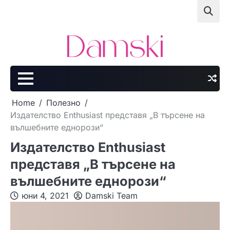
Skip
to
content
Home
Полезно
Издателство Enthusiast представя „В търсене на
вълшебните еднорози“
Издателство Enthusiast
представя „В търсене на
вълшебните еднорози“
юни 4, 2021
Damski Team