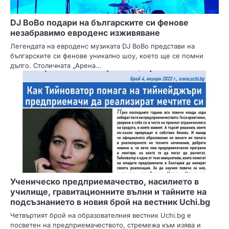
DJ BoBo подари на българските си фенове
незабравимо евроденс изживяване
Легендата на евроденс музиката DJ BoBo представи на
българските си фенове уникално шоу, което ще се помни
дълго. Столичната „Арена…
Ученическо предприемачество, насилието в
училище, гравитационните вълни и тайните на
подсъзнанието в новия брой на вестник Uchi.bg
Четвъртият брой на образователния вестник Uchi.bg е
посветен на предприемачеството, стремежа към изява и