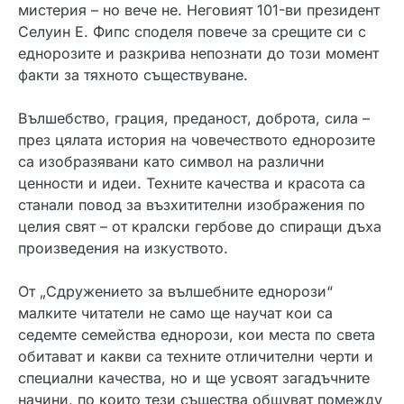
мистерия – но вече не. Неговият 101-ви президент
Селуин Е. Фипс споделя повече за срещите си с
еднорозите и разкрива непознати до този момент
факти за тяхното съществуване.
Вълшебство, грация, преданост, доброта, сила –
през цялата история на човечеството еднорозите
са изобразявани като символ на различни
ценности и идеи. Техните качества и красота са
станали повод за възхитителни изображения по
целия свят – от кралски гербове до спиращи дъха
произведения на изкуството.
От „Сдружението за вълшебните еднорози“
малките читатели не само ще научат кои са
седемте семейства еднорози, кои места по света
обитават и какви са техните отличителни черти и
специални качества, но и ще усвоят загадъчните
начини, по които тези същества общуват помежду