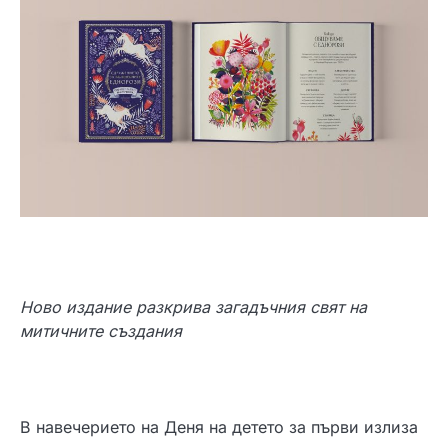
Ново издание разкрива загадъчния свят на
митичните създания
В навечерието на Деня на детето за първи излиза