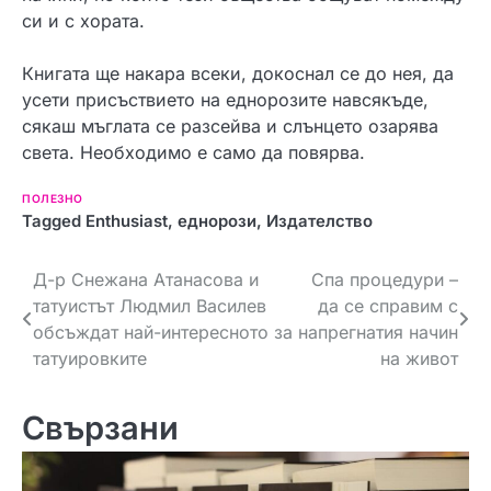
си и с хората.
Книгата ще накара всеки, докоснал се до нея, да
усети присъствието на еднорозите навсякъде,
сякаш мъглата се разсейва и слънцето озарява
света. Необходимо е само да повярва.
ПОЛЕЗНО
Tagged
Enthusiast
,
еднорози
,
Издателство
Н
Д-р Снежана Атанасова и
Спа процедури –
татуистът Людмил Василев
да се справим с
а
обсъждат най-интересното за
напрегнатия начин
в
татуировките
на живот
и
Свързани
г
а