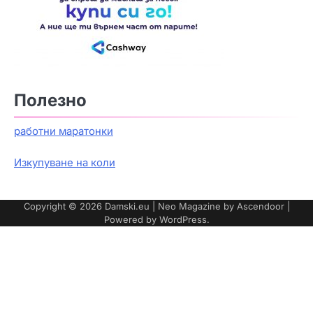
Полезно
работни маратонки
Изкупуване на коли
Copyright © 2026
Damski.eu
| Neo Magazine by
Ascendoor
|
Powered by
WordPress
.