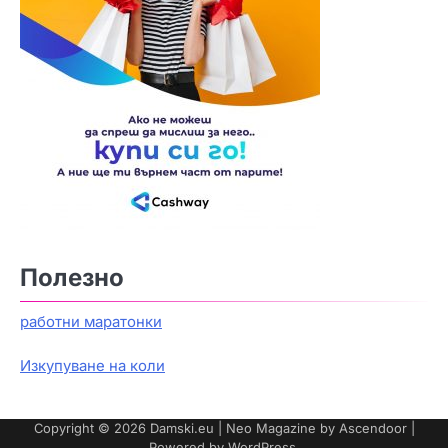
Полезно
работни маратонки
Изкупуване на коли
Copyright © 2026
Damski.eu
| Neo Magazine by
Ascendoor
|
Powered by
WordPress
.