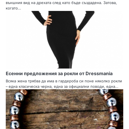
външния вид на дрехата след като бъде създадена. Затова,
когато…
Eсенни предложения за рокли от Dressmania
Всяка жена трябва да има в гардероба си поне няколко рокли
– една класическа черна, една за официални поводи, една…