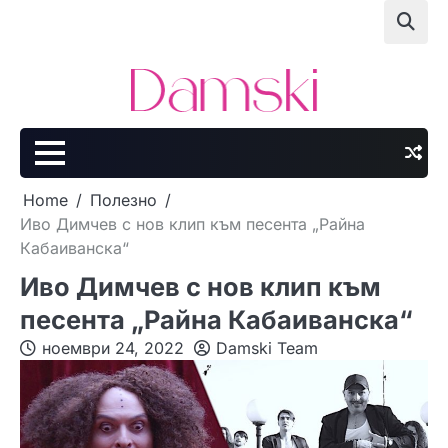
Skip
to
content
Home
Полезно
Иво Димчев с нов клип към песента „Райна
Кабаиванска“
Иво Димчев с нов клип към
песента „Райна Кабаиванска“
ноември 24, 2022
Damski Team