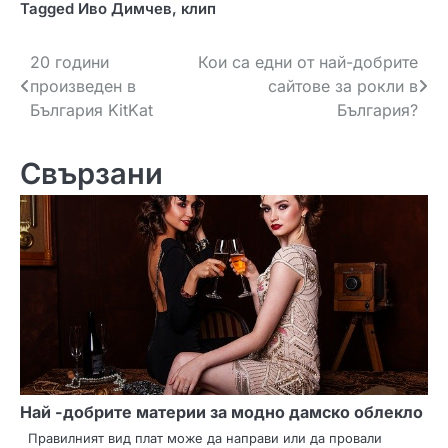
Tagged
Иво Димчев
,
клип
Н
20 години
Кои са едни от най-добрите
произведен в
сайтове за рокли в
а
България KitKat
България?
в
Свързани
и
г
а
ц
и
я
Най -добрите материи за модно дамско облекло
Правилният вид плат може да направи или да провали