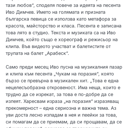
тази любов“, споделя повече за идеята на песента
Иво Димчев. Името на голямата и призната
българска певица се използва като метафора за
красота, майсторство и класа. Песента е записана
това лято в студио. Текста и музиката са на Иво
Димчев, който също е хореограф и режисьор на
клипа. Във видеото участват и балетистите от
трупата на балет „Арабеск“.
Само преди месец Иво пусна на музикалния пазар
и клипа към песента „Чукам на поразия“, която
бързо се превърна в музикален хит. „Това е една
нецелесъобразна откровеност. Има неща, които е
трудно да се изрекат, за това е по-добре да се
изпеят. Харесвам израза „на поразия“ изразяващ
прекомерност – една сериозна и важна тема. Аз
уви доста лесно изпадам в нея и пеейки за това,
си помагам да се приемам, да си прощавам, да се