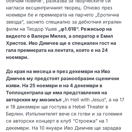
обичам повече“, разказва за творческите си
нагласи ексцентричният творец. Отново през
ноември бе и премиерата на парчето „Еротична
звезда“, заснето специално за дебютния игрален
филм на Теодор Ушев
„φ1.618“. Режисьор на
видеото е Валери Милев, а оператор е Емил
Христов. Иво Димчев ще е специален гост на
гала премиерата на лентата, която е на 24
ноември.
До края на месеца и през декември на Иво
Димчев му предстоят разнообразни сценични
изяви. На 25 ноември и на 4 декември в
Топлоцентрала ще има представления на
авторския му мюзикъл
„In Hell with Jesus“, а на 17
и 18 декември ще гостува в Hebel Theater в
Берлин. Изпълнителят вече се готви и за големия
си авторски концерт в клуб “Строежа” на 1
декември. На 10 януари Иво Димчев ще зарадва