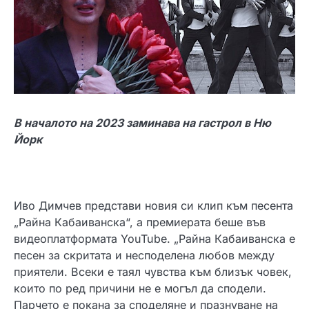
В началото на 2023 заминава на гастрол в Ню
Йорк
Иво Димчев представи новия си клип към песента
„Райна Кабаиванска“, а премиерата беше във
видеоплатформата YouTube. „Райна Кабаиванска е
песен за скритата и несподелена любов между
приятели. Всеки е таял чувства към близък човек,
които по ред причини не е могъл да сподели.
Парчето е покана за споделяне и празнуване на