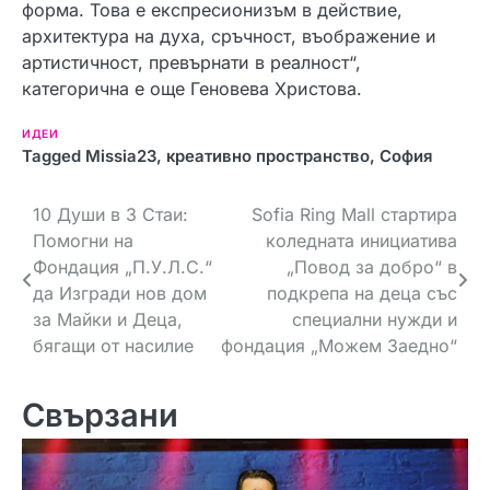
форма. Това е експресионизъм в действие,
архитектура на духа, сръчност, въображение и
артистичност, превърнати в реалност“,
категорична е още Геновева Христова.
ИДЕИ
Tagged
Missia23
,
креативно пространство
,
София
Н
10 Души в 3 Стаи:
Sofia Ring Mall стартира
Помогни на
коледната инициатива
а
Фондация „П.У.Л.С.“
„Повод за добро“ в
в
да Изгради нов дом
подкрепа на деца със
за Майки и Деца,
специални нужди и
и
бягащи от насилие
фондация „Можем Заедно“
г
Свързани
а
ц