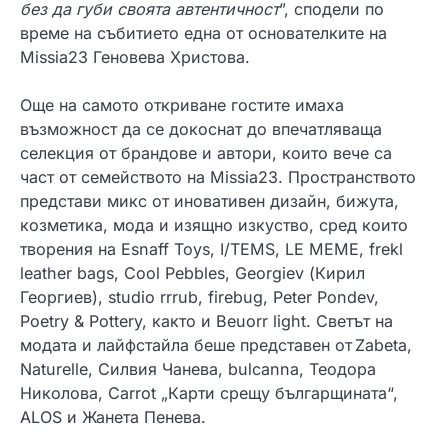
без да губи своята автентичност
”, сподели по
време на събитието една от основателките на
Missia23 Геновева Христова.
Още на самото откриване гостите имаха
възможност да се докоснат до впечатляваща
селекция от брандове и автори, които вече са
част от семейството на Missia23. Пространството
представи микс от иновативен дизайн, бижута,
козметика, мода и изящно изкуство, сред които
творения на Esnaff Toys, I/TEMS, LE MEME, frekl
leather bags, Cool Pebbles, Georgiev (Кирил
Георгиев), studio rrrub, firebug, Peter Pondev,
Poetry & Pottery, както и Beuorr light. Светът на
модата и лайфстайла беше представен от
Zabeta,
Naturelle, Силвия Чанева, bulcanna, Теодора
Николова, Carrot „Карти срещу българщината“,
ALOS и Жанета Пенева.