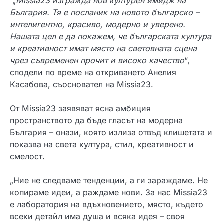
„
Missia23 изгражда нов културен имидж на
България. Тя е посланик на новото българско –
интелигентно, красиво, модерно и уверено.
Нашата цел е да покажем, че българската култура
и креативност имат място на световната сцена
чрез съвременен прочит и високо качество
“,
сподели по време на откриването Анелия
Касабова, съосновател на Missia23.
От Missia23 заявяват ясна амбиция
пространството да бъде гласът на модерна
България – онази, която излиза отвъд клишетата и
показва на света култура, стил, креативност и
смелост.
„Ние не следваме тенденции, а ги зараждаме. Не
копираме идеи, а раждаме нови. За нас Missia23
е лаборатория на вдъхновението, място, където
всеки детайл има душа и всяка идея – своя