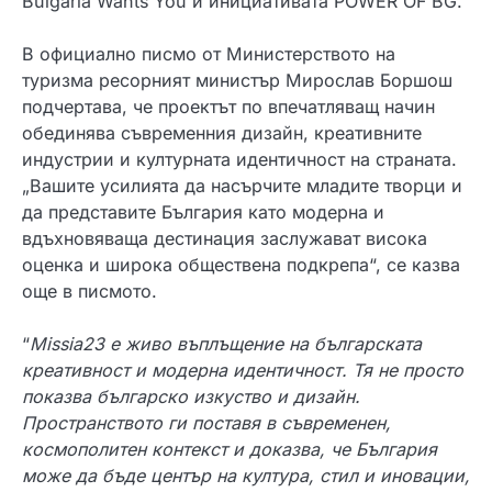
Bulgaria Wants You и инициативата POWER OF BG.
В официално писмо от Министерството на
туризма ресорният министър Мирослав Боршош
подчертава, че проектът по впечатляващ начин
обединява съвременния дизайн, креативните
индустрии и културната идентичност на страната.
„Вашите усилията да насърчите младите творци и
да представите България като модерна и
вдъхновяваща дестинация заслужават висока
оценка и широка обществена подкрепа“, се казва
още в писмото.
“
Missia23 е живо въплъщение на българската
креативност и модерна идентичност. Тя не просто
показва българско изкуство и дизайн.
Пространството ги поставя в съвременен,
космополитен контекст и доказва, че България
може да бъде център на култура, стил и иновации,