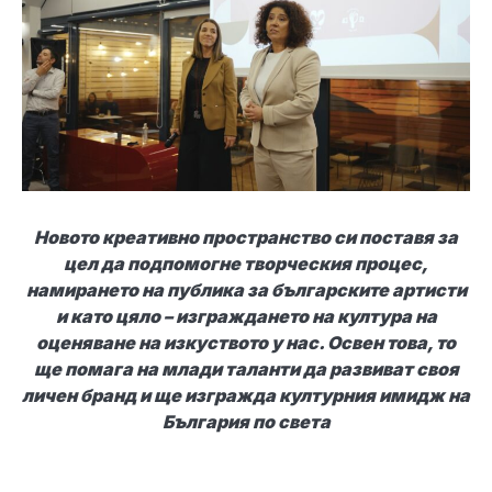
Новото креативно пространство си поставя за
цел да подпомогне творческия процес,
намирането на публика за българските артисти
и като цяло – изграждането на култура на
оценяване на изкуството у нас. Освен това, то
ще помага на млади таланти да развиват своя
личен бранд и ще изгражда културния имидж на
България по света