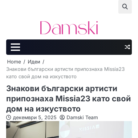
Skip
to
content
Home
Идеи
Знакови български артисти припознаха Missia23
като свой дом на изкуството
Знакови български артисти
припознаха Missia23 като свой
дом на изкуството
декември 5, 2025
Damski Team