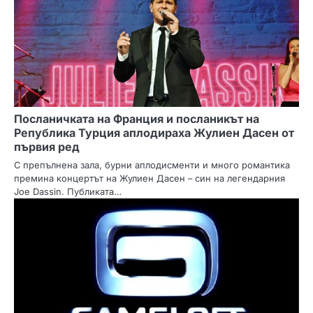
и
я
Посланичката на Франция и посланикът на
Република Турция аплодираха Жулиен Дасен от
първия ред
С препълнена зала, бурни аплодисменти и много романтика
премина концертът на Жулиен Дасен – син на легендарния
Joe Dassin. Публиката…