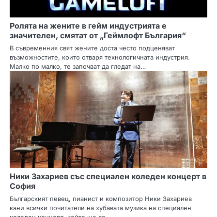
Ролята на жените в гейм индустрията е
значителен, смятат от „Геймлофт България“
В съвременния свят жените доста често подценяват
възможностите, които отваря технологичната индустрия.
Малко по малко, те започват да гледат на…
Ники Захариев със специален коледен концерт в
София
Българският певец, пианист и композитор Ники Захариев
кани всички почитатели на хубавата музика на специален