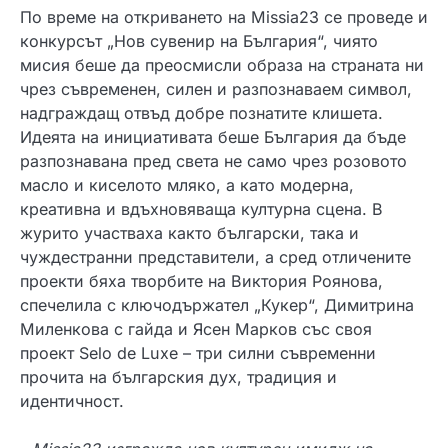
По време на откриването на Missia23 се проведе и
конкурсът „Нов сувенир на България“, чиято
мисия беше да преосмисли образа на страната ни
чрез съвременен, силен и разпознаваем символ,
надграждащ отвъд добре познатите клишета.
Идеята на инициативата беше България да бъде
разпознавана пред света не само чрез розовото
масло и киселото мляко, а като модерна,
креативна и вдъхновяваща културна сцена. В
журито участваха както български, така и
чуждестранни представители, а сред отличените
проекти бяха творбите на Виктория Роянова,
спечелила с ключодържател „Кукер“, Димитрина
Миленкова с гайда и Ясен Марков със своя
проект Selo de Luxe – три силни съвременни
прочита на българския дух, традиция и
идентичност.