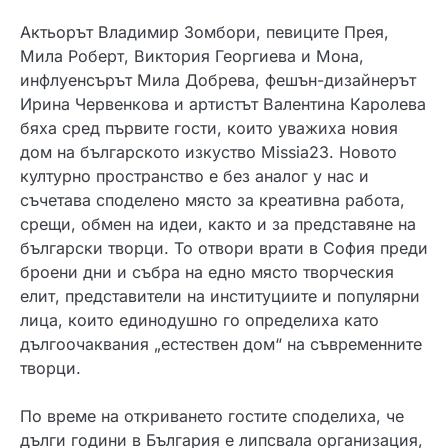
Актьорът Владимир Зомбори, певиците Прея,
Мила Роберт, Виктория Георгиева и Мона,
инфлуенсърът Мила Добрева, фешън-дизайнерът
Ирина Червенкова и артистът Валентина Каролева
бяха сред първите гости, които уважиха новия
дом на българското изкуство Missia23. Новото
културно пространство е без аналог у нас и
съчетава споделено място за креативна работа,
срещи, обмен на идеи, както и за представяне на
български творци. То отвори врати в София преди
броени дни и събра на едно място творческия
елит, представители на институциите и популярни
лица, които единодушно го определиха като
дългоочаквания „естествен дом“ на съвременните
творци.
По време на откриването гостите споделиха, че
дълги години в България е липсвала организация,