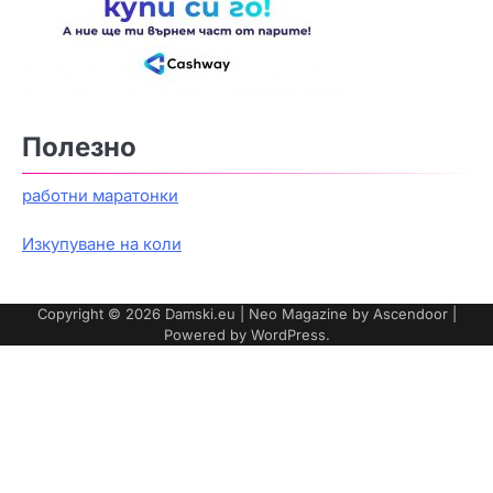
Полезно
работни маратонки
Изкупуване на коли
Copyright © 2026
Damski.eu
| Neo Magazine by
Ascendoor
|
Powered by
WordPress
.