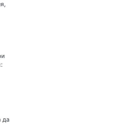
я,
ри
:
а да