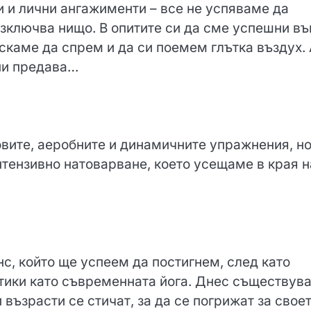
 и лични ангажименти – все не успяваме да
зключва нищо. В опитите си да сме успешни въ
ускаме да спрем и да си поемем глътка въздух.
ни предава…
овите, аеробните и динамичните упражнения, но
нтензивно натоварване, което усещаме в края н
с, който ще успеем да постигнем, след като
тики като съвременната йога. Днес съществува
 възрасти се стичат, за да се погрижат за свое