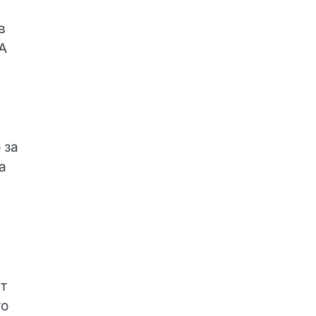
в
 А
 за
а
т
то