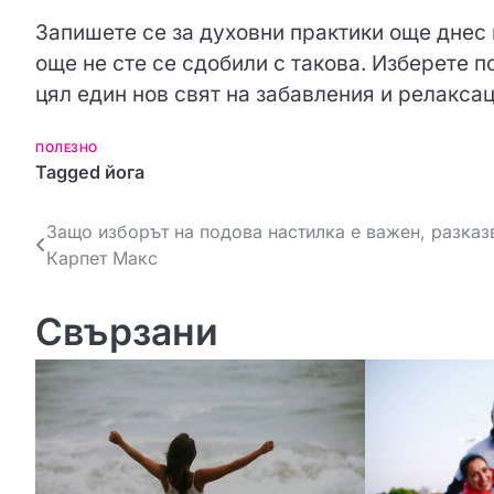
Запишете се за духовни практики още днес 
още не сте се сдобили с такова. Изберете п
цял един нов свят на забавления и релаксац
ПОЛЕЗНО
Tagged
йога
Н
Защо изборът на подова настилка е важен, разказ
Карпет Макс
а
в
Свързани
и
г
а
ц