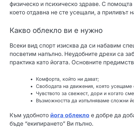
физическо и психическо здраве. С помощта 
което отдавна не сте усещали, а приливът 
Какво облекло ви е нужно
Всеки вид спорт изисква да си набавим спе
посветим напълно. Неудобните дрехи са за
практика като йогата. Основните предимств
Комфорта, който ни дават;
Свободата на движения, която усещаме 
Чувството за свежест, дори и когато сме
Възможността да изпълняваме сложни йо
Към удобното
йога облекло
е добре да доб
бъде “екипирането” Ви пълно.