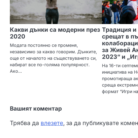
и
я
Какви дънки са модерни през
Традиция и
2020
срещат в пъ
колабораци
Модата постоянно се променя,
за Живей А
независимо за какво говорим. Дънките,
2023“ и „Иг
още от началото на съществуването си,
набират все по-голяма популярност.
На 16-ти септем
Ако…
инициатива на Н
промотираща акт
среща екстремн
формат “Игри на
Вашият коментар
Трябва да
влезете
, за да публикувате комен