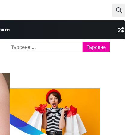
акти
Търсене
за: