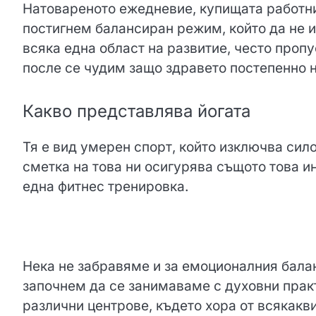
Натовареното ежедневие, купищата работни
постигнем балансиран режим, който да не и
всяка една област на развитие, често проп
после се чудим защо здравето постепенно 
Какво представлява йогата
Тя е вид умерен спорт, който изключва сил
сметка на това ни осигурява същото това и
една фитнес тренировка.
Нека не забравяме и за емоционалния балан
започнем да се занимаваме с духовни прак
различни центрове, където хора от всякакви