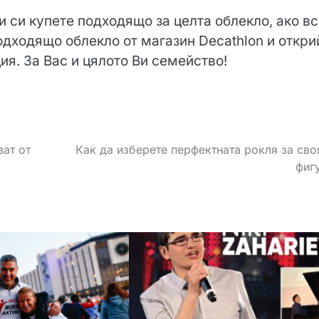
и си купете подходящо за целта облекло, ако в
одходящо облекло от магазин Decathlon и откри
ия. За Вас и цялото Ви семейство!
ват от
Как да изберете перфектната рокля за сво
фиг