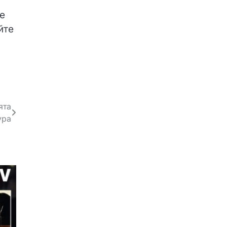
се
йте
ята
ура