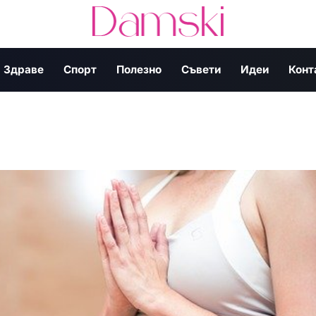
Здраве
Спорт
Полезно
Съвети
Идеи
Конт