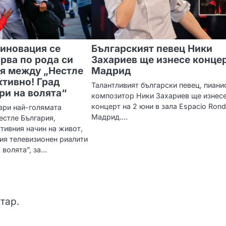
 иновация се
Българският певец Ники
рва по рода си
Захариев ще изнесе концер
я между „Нестле
Мадрид
ктивно! Град
Талантливият български певец, пиани
ри на волята“
композитор Ники Захариев ще изнес
концерт на 2 юни в зала Espacio Rond
ври най-голямата
Мадрид.…
естле България,
ивния начин на живот,
ия телевизионен риалити
 волята”, за…
тар.