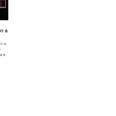
т в
ст и
е
a в