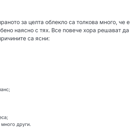
раното за целта облекло са толкова много, че е
обено наясно с тях. Все повече хора решават да
причините са ясни:
анс;
еса;
 много други.