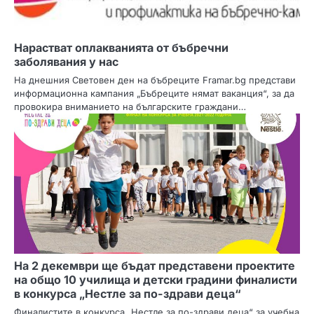
Нарастват оплакванията от бъбречни
заболявания у нас
На днешния Световен ден на бъбреците Framar.bg представи
информационна кампания „Бъбреците нямат ваканция“, за да
провокира вниманието на българските граждани…
На 2 декември ще бъдат представени проектите
на общо 10 училища и детски градини финалисти
в конкурса „Нестле за по-здрави деца“
Финалистите в конкурса „Нестле за по-здрави деца“ за учебна