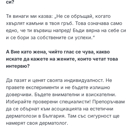
си?
Тя винаги ми казва: „Не се обръщай, когато
хвърлят камъни в твоя гръб. Това означава само
едно, че ти вървиш напред! Бъди вярна на себе си
и се бори за собствените си успехи.“
А Вие като жена, чийто глас се чува, какво
искате да кажете на жените, които четат това
интервю?
Да пазят и ценят своята индивидуалност. Не
правете експерименти и не бъдете излишно
доверчиви. Бъдете внимателни и взискателни.
Избирайте проверени специалисти! Препоръчвам
да се обърнат към асоциацията на естетични
дерматолози в България. Там със сигурност ще
намерят своя дерматолог.