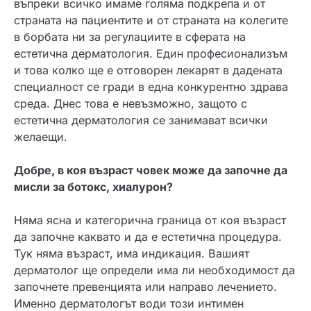
въпреки всичко имаме голяма подкрепа и от
страната на пациентите и от страната на колегите
в борбата ни за регулациите в сферата на
естетична дерматология. Един професионализъм
и това колко ще е отговорен лекарят в дадената
специалност се гради в една конкурентно здрава
среда. Днес това е невъзможно, защото с
естетична дерматология се занимават всички
желаещи.
Добре, в коя възраст човек може да започне да
мисли за ботокс, хиалурон?
Няма ясна и категорична граница от коя възраст
да започне каквато и да е естетична процедура.
Тук няма възраст, има индикация. Вашият
дерматолог ще определи има ли необходимост да
започнете превенцията или направо лечението.
Именно дерматологът води този интимен