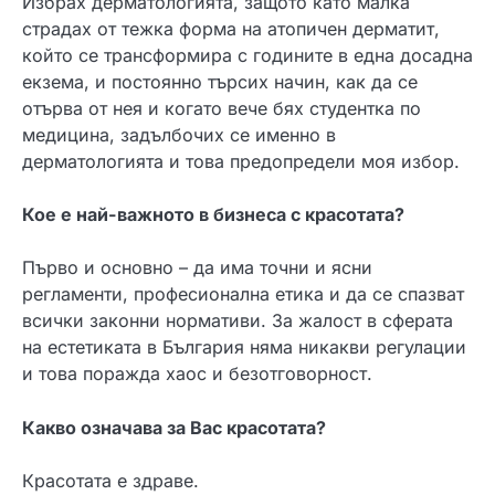
Избрах дерматологията, защото като малка
страдах от тежка форма на атопичен дерматит,
който се трансформира с годините в една досадна
екзема, и постоянно търсих начин, как да се
отърва от нея и когато вече бях студентка по
медицина, задълбочих се именно в
дерматологията и това предопредели моя избор.
Кое е най-важното в бизнеса с красотата?
Първо и основно – да има точни и ясни
регламенти, професионална етика и да се спазват
всички законни нормативи. За жалост в сферата
на естетиката в България няма никакви регулации
и това поражда хаос и безотговорност.
Какво означава за Вас красотата?
Красотата е здраве.