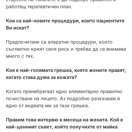
работещ терапевтичен план.
Кои са най-новите процедури, които пациентите
Ви искат?
Предпочитани са апаратни процедури, които
съответно крият своя риск и трябва да се внимава
много с тях.
Коя е най-голямата грешка, която жените правят,
когато става дума за кожата?
Когато пренебрегват едно елементарно правилно
почистване на лицето. Аз подробно разказвам в
едно от видеата ми за тази грешка.
Правим това интервю в месеца на жената. Кой е
най-ценният съвет, който получихте от майка