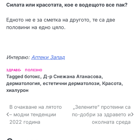
Силата или красотата, кое е водещото все пак?
Едното не е за сметка на другото, те са две
половини на едно цяло.
Интервю:
Аптеки Запад
ЗДРАВЕ
ПОЛЕЗНО
Tagged
ботокс
,
Д-р Снежана Атанасова
,
дерматология
,
естетични дерматолози
,
Красота
,
хиалурон
Н
В очакване на лятото
„Зелените“ протеини са
– модни тенденции
по-добри за здравето и
а
2022 година
околната среда
в