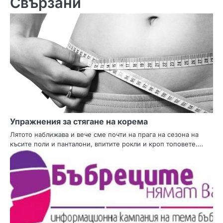
Свързани
и
г
а
ц
и
я
Упражнения за стягане на корема
Лятото наближава и вече сме почти на прага на сезона на
късите поли и панталони, впитите рокли и кроп топовете.…