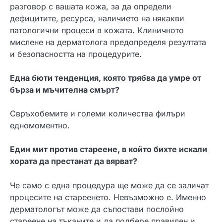
разговор с вашата кожа, за да определи
дефицитите, ресурса, наличието на някакви
патологични процеси в кожата. Клиничното
мислене на дерматолога предопределя резултата
и безопасността на процедурите.
Една бюти тенденция, която трябва да умре от
бърза и мъчителна смърт?
Свръхобемите и големи количества филъри
едномоментно.
Един мит против стареене, в който бихте искали
хората да престанат да вярват?
Че само с една процедура ще може да се заличат
процесите на стареенето. Невъзможно е. Именно
дерматологът може да съпостави послойно
стареене на тъканите и да подбере правилен и