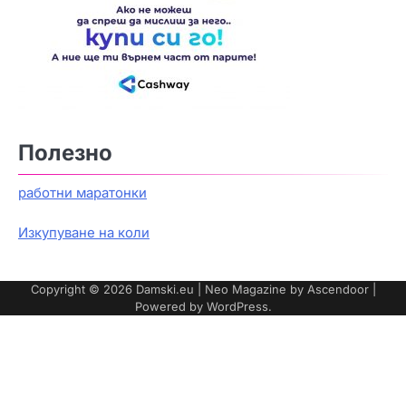
Полезно
работни маратонки
Изкупуване на коли
Copyright © 2026
Damski.eu
| Neo Magazine by
Ascendoor
|
Powered by
WordPress
.