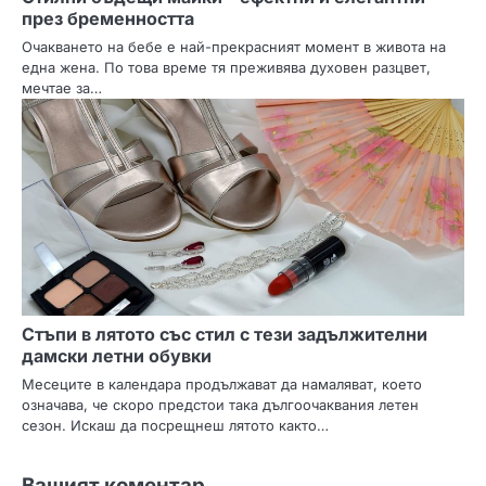
през бременността
Очакването на бебе е най-прекрасният момент в живота на
една жена. По това време тя преживява духовен разцвет,
мечтае за…
Стъпи в лятото със стил с тези задължителни
дамски летни обувки
Месеците в календара продължават да намаляват, което
означава, че скоро предстои така дългоочаквания летен
сезон. Искаш да посрещнеш лятото както…
Вашият коментар