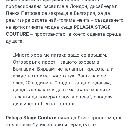
професионално развитие в Лондон, дизайнерът
Пенка Петрова се завръща в България, за да
реализира своята най-голяма мечта – създаването
на артистичната модна къща
PELAGIA STAGE
COUTURE
– пространство, в което сцената среща
душата.
„Много хора ме питаха защо се връщам.
Отговорът е прост – защото вярвам в
България. Вярвам, че талантът, красотата и
изкуството имат място тук. Завърнах се
след 20 години в Лондон, за да създавам,
да вдъхновявам и да помагам на младите
таланти да намерят своята сцена“, споделя
дизайнерът Пенка Петрова.
Pelagia Stage Couture
няма да бъде просто модно
ателие или бутик за рокли. Брандът се