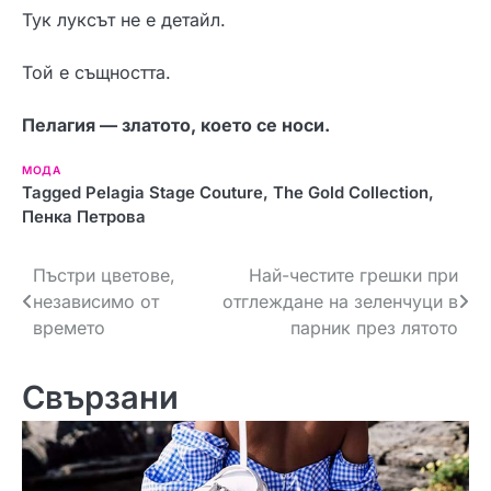
Тук луксът не е детайл.
Той е същността.
Пелагия — златото, което се носи.
МОДА
Tagged
Pelagia Stage Couture
,
The Gold Collection
,
Пенка Петрова
Н
Пъстри цветове,
Най-честите грешки при
независимо от
отглеждане на зеленчуци в
а
времето
парник през лятото
в
Свързани
и
г
а