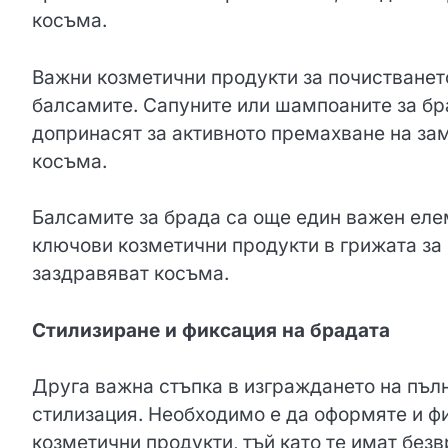
косъма.
Важни козметични продукти за почистванет
балсамите. Сапуните или шампоаните за бр
допринасят за активното премахване на за
косъма.
Балсамите за брада са още един важен еле
ключови козметични продукти в грижата за 
заздравяват косъма.
Стилизиране и фиксация на брадата
Друга важна стъпка в изграждането на пъл
стилизация. Необходимо е да оформяте и ф
козметични продукти, тъй като те имат без