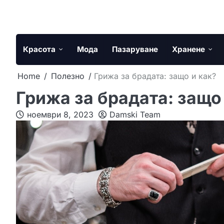
Skip
to
content
Красота
Мода
Пазаруване
Хранене
Home
Полезно
Грижа за брадата: защо и как?
Грижа за брадата: защо
ноември 8, 2023
Damski Team