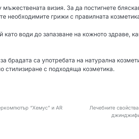
 мъжествената визия. За да постигнете бляска
ате необходимите грижи с правилната козметика
й като води до запазване на кожното здраве, ка
за брадата са употребата на натурална козмет
но стилизиране с подходяща козметика.
еркомпютър “Хемус” и AR
Лечебните свойства
джинджиф