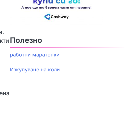
а.
Полезно
кти
работни маратонки
Изкупуване на коли
жена