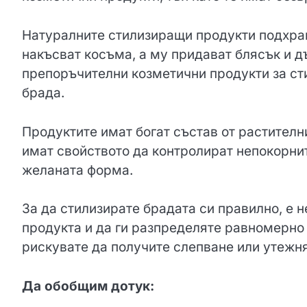
Натуралните стилизиращи продукти подхран
накъсват косъма, а му придават блясък и д
препоръчителни козметични продукти за сти
брада.
Продуктите имат богат състав от растителн
имат свойството да контролират непокорнит
желаната форма.
За да стилизирате брадата си правилно, е 
продукта и да ги разпределяте равномерно 
рискувате да получите слепване или утежн
Да обобщим дотук: