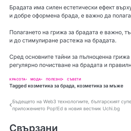
Брадата има силен естетически ефект върху
и добре оформена брада, е важно да полаг
Полагането на грижа за брадата е важно, тъ
и до стимулиране растежа на брадата.
Сред основните тайни за пълноценна грижа 
регулярно почистване на брадата и правил
КРАСОТА
МОДА
ПОЛЕЗНО
СЪВЕТИ
Tagged
козметика за брада
,
козметика за мъже
Н
Бъдещето на Web3 технологиите, българският суп
приложението Pop!Ed в новия вестник Uchi.bg
а
в
Свързани