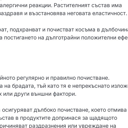
 алергични реакции. Растителният състав има
заздравя и възстановява неговата еластичност.
ат, подхранват и почистват косъма в дълбочин
а постигането на дълготрайни положителни ефе
йното регулярно и правилно почистване.
 на брадата, тъй като тя е непрекъснато изло
 или други външни фактори.
 осигуряват дълбоко почистване, което отмива
ъстав в продуктите допринася за щадящото
причиняват раздразнения или увреждане на