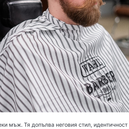
еки мъж. Тя допълва неговия стил, идентичност