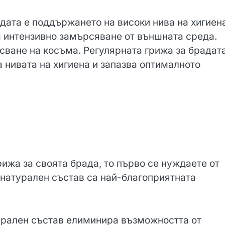
дата е поддържането на високи нива на хигиена
а интензивно замърсяване от външната среда.
сване на косъма. Регулярната грижа за брадата
 нивата на хигиена и запазва оптималното
ижа за своята брада, то първо се нуждаете от
натурален състав са най-благоприятната
урален състав елиминира възможността от