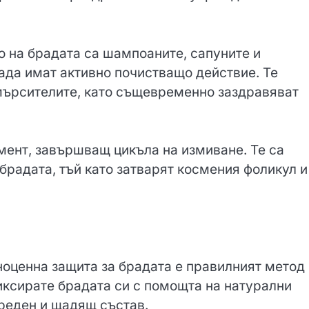
о на брадата са шампоаните, сапуните и
ада имат активно почистващо действие. Те
мърсителите, като същевременно заздравяват
мент, завършващ цикъла на измиване. Те са
брадата, тъй като затварят космения фоликул и
ноценна защита за брадата е правилният метод
иксирате брадата си с помощта на натурални
вреден и щадящ състав.