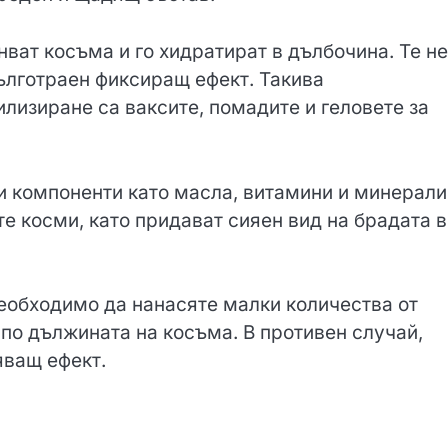
ват косъма и го хидратират в дълбочина. Те не
ълготраен фиксиращ ефект. Такива
лизиране са ваксите, помадите и геловете за
и компоненти като масла, витамини и минерали
е косми, като придават сияен вид на брадата в
необходимо да нанасяте малки количества от
по дължината на косъма. В противен случай,
яващ ефект.