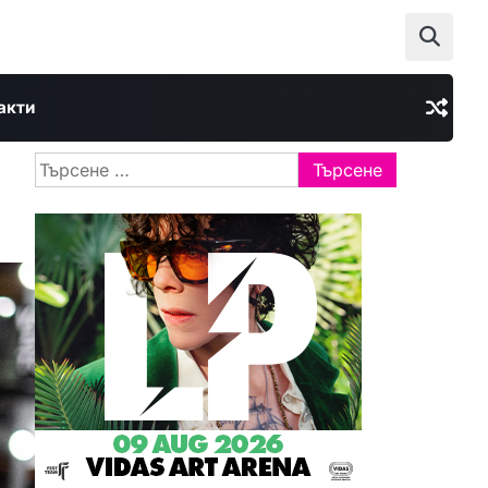
акти
Търсене
за: