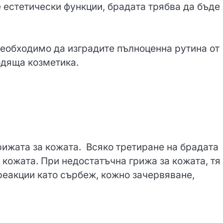
 естетически функции, брадата трябва да бъде
 необходимо да изградите пълноценна рутина от
одяща козметика.
рижата за кожата. Всяко третиране на брадата
 кожата. При недостатъчна грижа за кожата, тя
 реакции като сърбеж, кожно зачервяване,