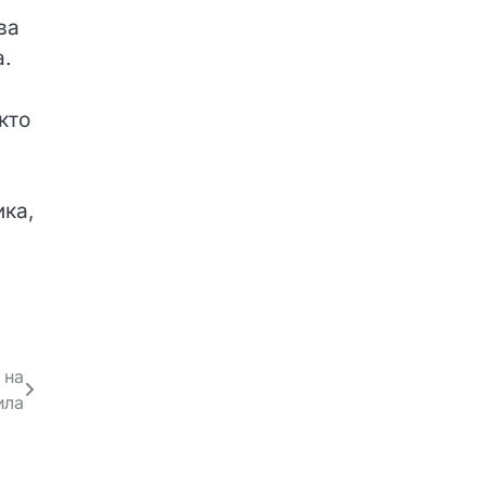
ва
.
кто
ика,
 на
ила