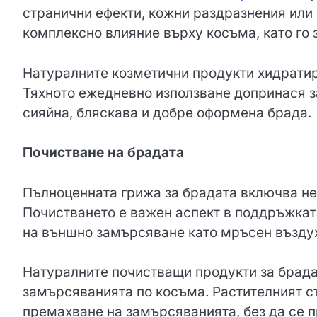
странични ефекти, кожни раздразнения или
комплексно влияние върху косъма, като го 
Натуралните козметични продукти хидратир
Тяхното ежедневно използване допринася з
сияйна, бляскава и добре оформена брада.
Почистване на брадата
Пълноценната грижа за брадата включва не
Почистването е важен аспект в поддръжката
на външно замърсяване като мръсен въздух
Натуралните почистващи продукти за брада
замърсяванията по косъма. Растителният с
премахване на замърсяванията, без да се 