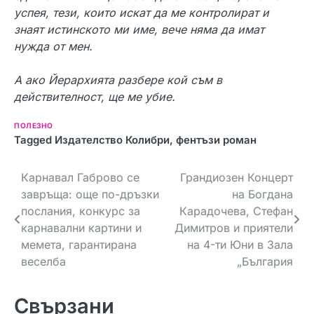
успея, тези, които искат да ме контролират и
знаят истинското ми име, вече няма да имат
нужда от мен.
А ако Йерархията разбере кой съм в
действителност, ще ме убие.
ПОЛЕЗНО
Tagged
Издателство Колибри
,
фентъзи роман
Н
Карнавал Габрово се
Грандиозен Концерт
завръща: още по-дръзки
на Богдана
а
послания, конкурс за
Карадочева, Стефан
в
карнавални картини и
Димитров и приятели
мемета, гарантирана
на 4-ти Юни в Зала
и
веселба
„България
г
Свързани
а