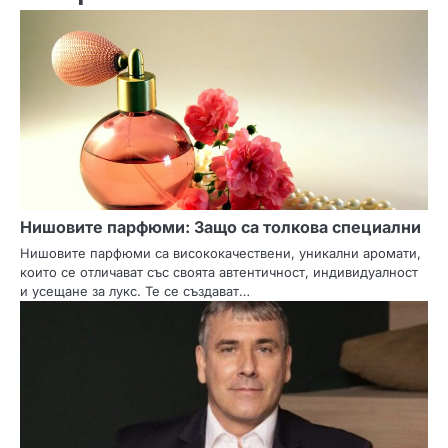
ц
и
я
Нишовите парфюми: Защо са толкова специални
Нишовите парфюми са висококачествени, уникални аромати,
които се отличават със своята автентичност, индивидуалност
и усещане за лукс. Те се създават…