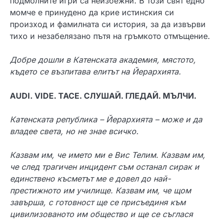
подмолните игри са неизбежни. В този свят едно
момче е принудено да крие истинския си
произход и фамилната си история, за да извърви
тихо и незабелязано пътя на гръмкото отмъщение.
Добре дошли в Катенската академия, мястото,
където се възпитава елитът на Йерархията.
AUDI. VIDE. TACE. СЛУШАЙ. ГЛЕДАЙ. МЪЛЧИ.
Катенската република – Йерархията – може и да
владее света, но не знае всичко.
Казвам им, че името ми е Вис Телим. Казвам им,
че след трагичен инцидент съм останал сирак и
единствено късметът ме е довел до най-
престижното им училище. Казвам им, че щом
завърша, с готовност ще се присъединя към
цивилизованото им общество и ще се съглася