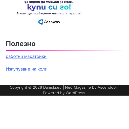
Полезно
работни маратонки
Изкупуване на коли
Copyright © 2026
Damski.eu
| Neo Magazine by
Ascendoor
|
Powered by
WordPress
.