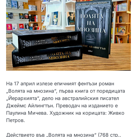
На 17 април излезе епичният фентъзи роман
„Волята на мнозина“, първа книга от поредицата
„Йерархията“, дело на австралийския писател
Джеймс Айлингтън. Преводач на изданието е
Паулина Мичева. Художник на корицата: Живко
Петров.
Действието във „Волята на мнозина“ (768 стр.,