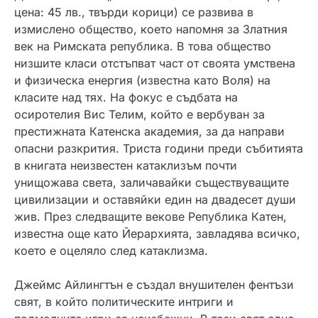
цена: 45 лв., твърди корици) се развива в
измислено общество, което напомня за Златния
век на Римската република. В това общество
низшите класи отстъпват част от своята умствена
и физическа енергия (известна като Воля) на
класите над тях. На фокус е съдбата на
осиротелия Вис Телим, който е вербуван за
престижната Катенска академия, за да направи
опасни разкрития. Триста години преди събитията
в книгата неизвестен катаклизъм почти
унищожава света, заличавайки съществуващите
цивилизации и оставяйки един на двадесет души
жив. През следващите векове Република Катен,
известна още като Йерархията, завладява всичко,
което е оцеляло след катаклизма.
Джеймс Айлингтън е създал внушителен фентъзи
свят, в който политическите интриги и