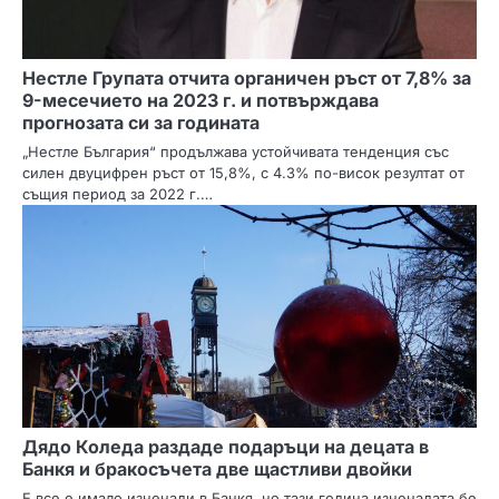
Нестле Групата отчита органичен ръст от 7,8% за
9-месечието на 2023 г. и потвърждава
прогнозата си за годината
„Нестле България“ продължава устойчивата тенденция със
силен двуцифрен ръст от 15,8%, с 4.3% по-висок резултат от
същия период за 2022 г.…
Дядо Коледа раздаде подаръци на децата в
Банкя и бракосъчета две щастливи двойки
Е все е имало изненади в Банкя, но тази година изненадата бе