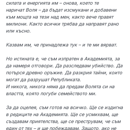
силата и енергията им – онова, което те
наричат Воля – да бъдат изсмукани и добавени
към мощта на тези над мен, както вече правят
милиони. Както всички трябва да направят рано
или късно.
Казвам им, че принадлежа тук – и те ми вярват.
Но истината е, че съм изпратен в Академията, за
да намеря отговори. Да разследвам убийство. Да
потърся древно оръжие. Да разкрия тайни, които
могат да разрушат Републиката.
И никога, никога няма да предам Волята си на
властта, която погуби семейството ми.
За да оцелея, съм готов на всичко. Ще се издигна
в редиците на Академията. Ще се усмихвам, ще
създавам приятелства, ще се преструвам, че съм
един от тях – и ще побеждавам. Защото, ако не