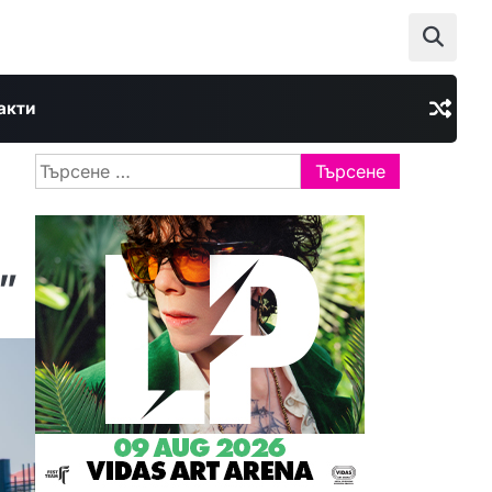
акти
Търсене
за:
”