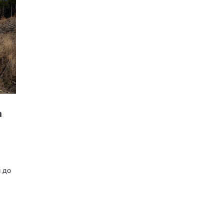
а
е
 до