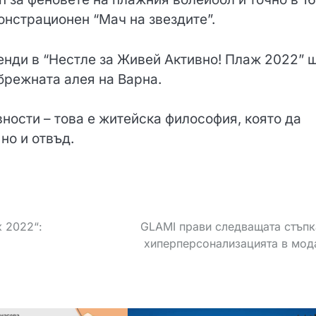
онстрационен “Мач на звездите”.
енди в “Нестле за Живей Активно! Плаж 2022” 
брежната алея на Варна.
вности – това е житейска философия, която да
но и отвъд.
 2022“:
GLAMI прави следващата стъпк
хиперперсонализацията в мод