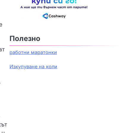
е
Полезно
ат
работни маратонки
Изкупуване на коли
-
е
жът
 ч.