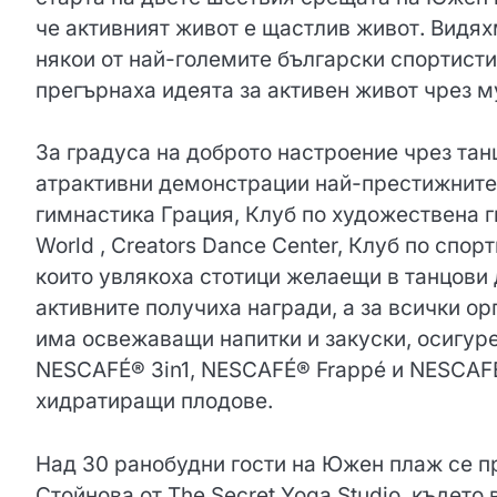
че активният живот е щастлив живот. Видях
някои от най-големите български спортист
прегърнаха идеята за активен живот чрез м
За градуса на доброто настроение чрез тан
атрактивни демонстрации най-престижните 
гимнастика Грация, Клуб по художествена г
World , Creators Dance Center, Клуб по спор
които увлякоха стотици желаещи в танцови 
активните получиха награди, а за всички о
има освежаващи напитки и закуски, осигур
NESCAFÉ® 3in1, NESCAFÉ® Frappé и NESCAFÉ®
хидратиращи плодове.
Над 30 ранобудни гости на Южен плаж се п
Стойнова от The Secret Yoga Studio, къдет