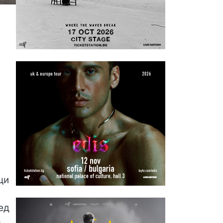
с
щи
ед
,