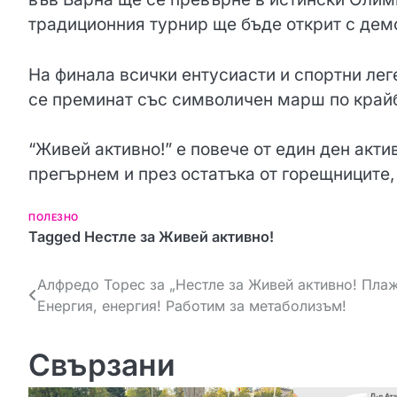
традиционния турнир ще бъде открит с дем
На финала всички ентусиасти и спортни лег
се преминат със символичен марш по край
“Живей активно!” е повече от един ден акти
прегърнем и през остатъка от горещниците, 
ПОЛЕЗНО
Tagged
Нестле за Живей активно!
Н
Алфредо Торес за „Нестле за Живей активно! Плаж
Енергия, енергия! Работим за метаболизъм!
а
в
Свързани
и