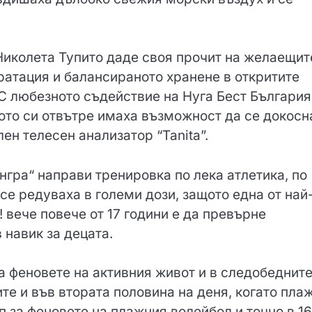
иколета Тупито даде своя прочит на желаещит
дратация и балансираното хранене в откритите
 С любезното съдействие на Нуга Бест България
ото си отвътре имаха възможност да се докосн
н телесен анализатор “Tanita”.
нгра“ направи тренировка по лека атлетика, по
се редуваха в големи дози, защото една от най
 вече повече от 17 години е да превърне
 навик за децата.
а феновете на активния живот и в следобеднит
ите и във втората половина на деня, когато пла
 за феновете на плажния волейбол и точно в 16