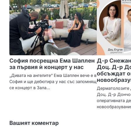
г
а
ц
и
я
София посрещна Ема Шаплен
Д-р Снежан
за първия ѝ концерт у нас
Доц. Д-р Д
обсъждат о
„Дивата на ангелите“ Ема Шаплен вече е в
новообразу
София и ще дебютира у нас със запомнящ
се концерт в Зала…
Дерматолозите 
Доц. Д-р Дончо
оперативната де
новообразувания
Вашият коментар