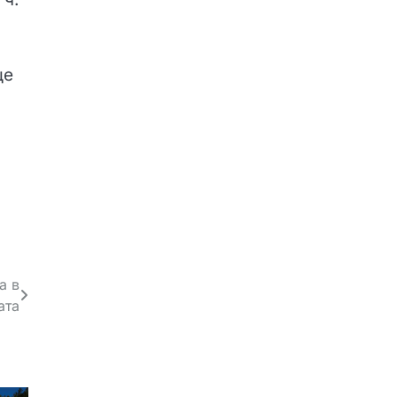
ще
а в
ата