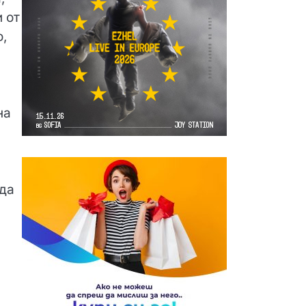
 от
,
на
,
 да