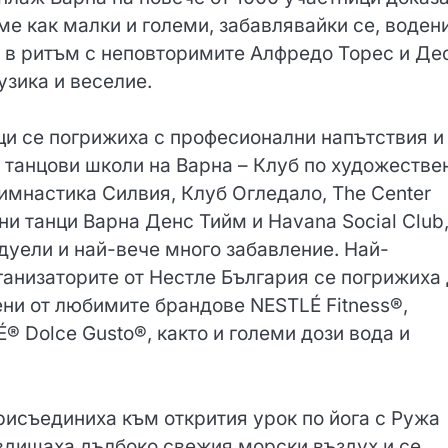
ме как малки и големи, забавлявайки се, водени
и в ритъм с неповторимите Алфредо Торес и Део
узика и веселие.
ци се погрижиха с професионални напътствия и
танцови школи на Варна – Клуб по художестве
имнастика Силвия, Клуб Огледало, The Center
тни танци Варна Денс Тийм и Havana Social Club
дуели и най-вече много забавление. Най-
рганизаторите от Нестле България се погрижиха
ени от любимите брандове NESTLÉ Fitness®,
 Dolce Gusto®, както и големи дози вода и
рисъединиха към открития урок по йога с Ружа
о вдишаха дълбоко свежия морски въздух и се