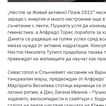
„Нестле за Живей активно! Плаж 2022“ нас
зареди с енергия и много настроение още 
съчетание с ленти, Пушката успя да изнена
гимнастика, а Алфредо Торес поработи за х
Динята се радваше на голям успех сред вси
имаха нужда от активна хидратация. Консу
Нестле Николета Тупито придобиха такава 
превеждат на желаещите да научат как прав
Севастопол и Слънчевият часовник на Варна
танцувален марш, предвождан от Алфредо 
Маргарита Василева стотици варненци се о
латино ритми, а Део, Евгени Иванов – Пушк
ходенето, велосипедисти и скейтъри с бод
старта на двете шествия срещата на Южен п