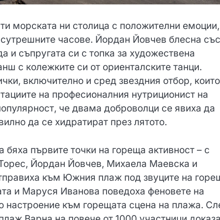
ити морската ни столица с положителни емоции,
в сутрешните часове. Йордан Йовчев блесна съ
да и съпругата си с топка за художествена
анш с колежките си от ориенталските танци.
чки, включително и сред звездния отбор, които
лтациите на професионалния нутриционист на
популярност, че двама доброволци се явиха да
илно да се хидратират през лятото.
 бяха първите точки на гореща активност – с
Торес, Йордан Йовчев, Михаела Маевска и
тправиха към Южния плаж под звуците на горе
ата и Маруся Иванова поведоха феновете на
ро настроение към горещата сцена на плажа. Сл
лаж Варна на повече от 1000 участници доказа