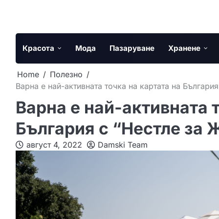
Skip
to
content
Красота
Мода
Пазаруване
Хранене
Home
Полезно
Варна е най-активната точка на картата на Българи
Варна е най-активната т
България с “Нестле за 
август 4, 2022
Damski Team