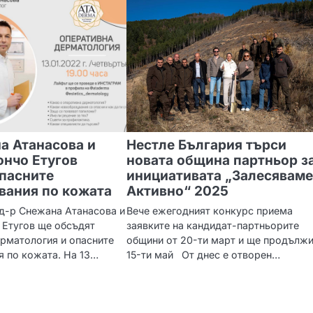
а Атанасова и
Нестле България търси
ончо Етугов
новата община партньор з
пасните
инициативата „Залесявам
вания по кожата
Активно“ 2025
д-р Снежана Атанасова и
Вече ежегодният конкурс приема
 Етугов ще обсъдят
заявките на кандидат-партньорите
рматология и опасните
общини от 20-ти март и ще продължи
 по кожата. На 13…
15-ти май От днес е отворен…