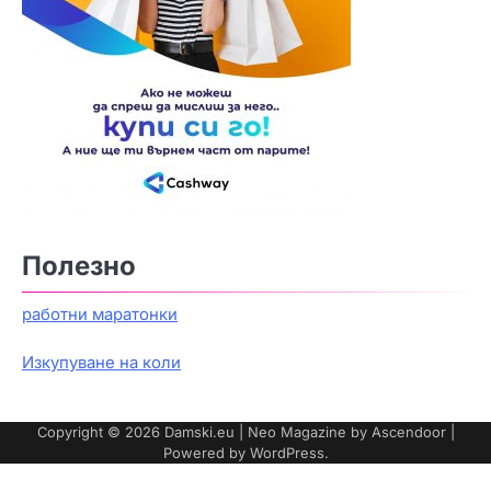
Полезно
работни маратонки
Изкупуване на коли
Copyright © 2026
Damski.eu
| Neo Magazine by
Ascendoor
|
Powered by
WordPress
.