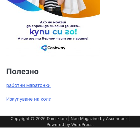
Полезно
работни маратонки
Изкупуване на коли
Copyright © 2026
Damski.eu
| Neo Magazine by
Ascendoor
|
Powered by
WordPress
.