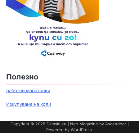
Полезно
работни маратонки
Изкупуване на коли
Copyright © 2026
Damski.eu
| Neo Magazine by
Ascendoor
|
Powered by
WordPress
.