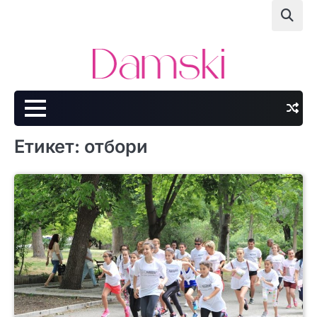
Skip
to
content
Етикет:
отбори