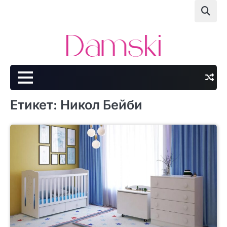
Skip
to
content
Етикет:
Никол Бейби