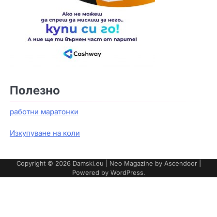
Полезно
работни маратонки
Изкупуване на коли
Copyright © 2026
Damski.eu
| Neo Magazine by
Ascendoor
|
Powered by
WordPress
.