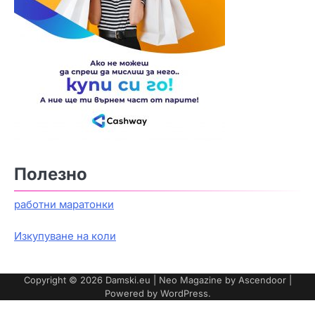
Полезно
работни маратонки
Изкупуване на коли
Copyright © 2026
Damski.eu
| Neo Magazine by
Ascendoor
|
Powered by
WordPress
.