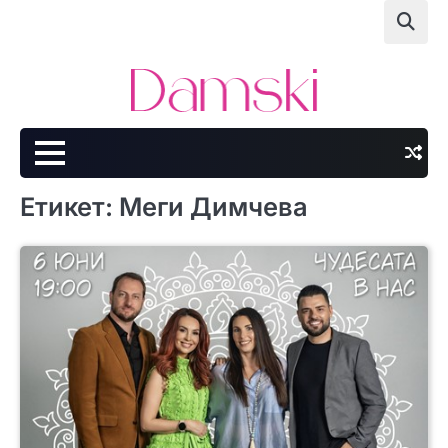
Skip
to
content
Етикет:
Меги Димчева