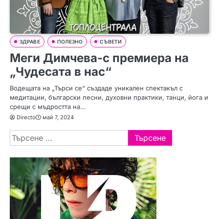
ЗДРАВЕ
ПОЛЕЗНО
СЪВЕТИ
Меги Димчева-с премиера на
„Чудесата в нас“
Водещата на „Търси се“ създаде уникален спектакъл с
медитации, български песни, духовни практики, танци, йога и
срещи с мъдростта на…
Directo
май 7, 2024
Търсене
за: