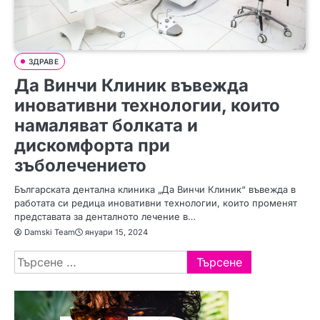
ЗДРАВЕ
Да Винчи Клиник въвежда
иновативни технологии, които
намаляват болката и
дискомфорта при
зъболечението
Българската дентална клиника „Да Винчи Клиник“ въвежда в
работата си редица иновативни технологии, които променят
представата за денталното лечение в…
Damski Team
януари 15, 2024
Търсене
за: