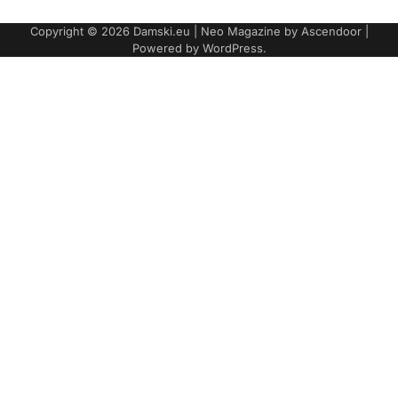
Copyright © 2026
Damski.eu
| Neo Magazine by
Ascendoor
|
Powered by
WordPress
.