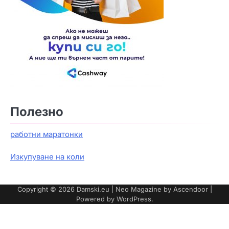
Полезно
работни маратонки
Изкупуване на коли
Copyright © 2026
Damski.eu
| Neo Magazine by
Ascendoor
|
Powered by
WordPress
.