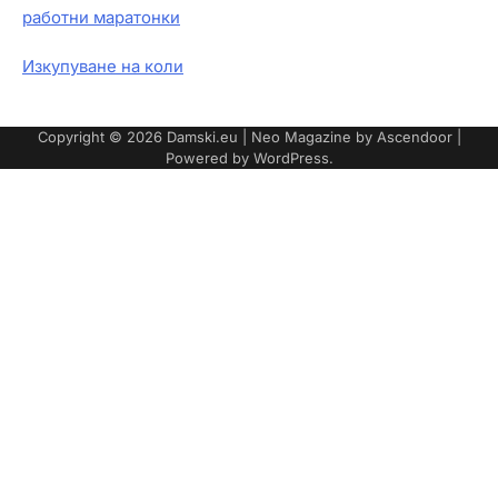
работни маратонки
Изкупуване на коли
Copyright © 2026
Damski.eu
| Neo Magazine by
Ascendoor
|
Powered by
WordPress
.