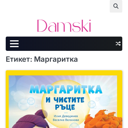
Skip
to
content
Етикет:
Маргаритка