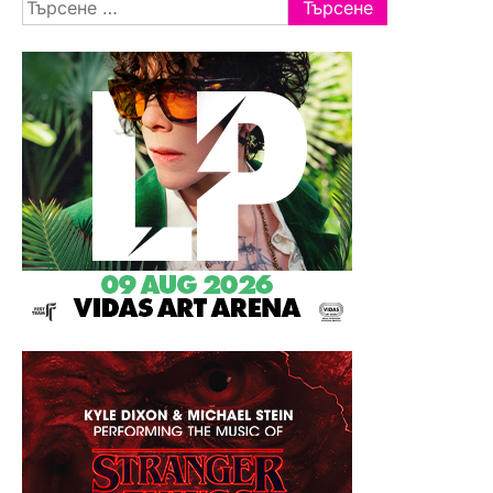
Търсене
за: