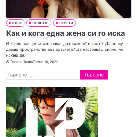
ИДЕИ
ПОЛЕЗНО
СЪВЕТИ
Как и кога една жена си го иска
И какво всъщност означава “да вържеш“ някого? Да не му
даваш пространство във връзката? Да настояваш силно, че
искаш да…
Damski Team
юни 16, 2020
Търсене
за: