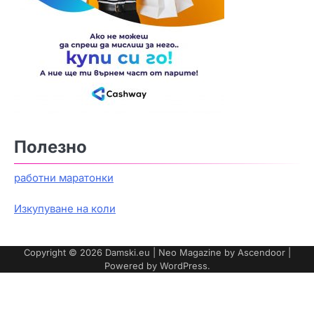
Полезно
работни маратонки
Изкупуване на коли
Copyright © 2026
Damski.eu
| Neo Magazine by
Ascendoor
|
Powered by
WordPress
.