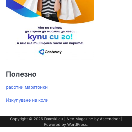
Полезно
работни маратонки
Изкупуване на коли
Copyright © 2026
Damski.eu
| Neo Magazine by
Ascendoor
|
Powered by
WordPress
.