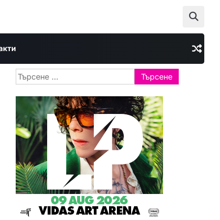
акти
Търсене
за: