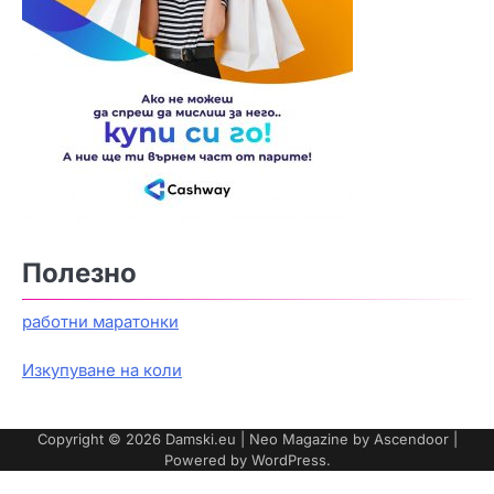
Полезно
работни маратонки
Изкупуване на коли
Copyright © 2026
Damski.eu
| Neo Magazine by
Ascendoor
|
Powered by
WordPress
.