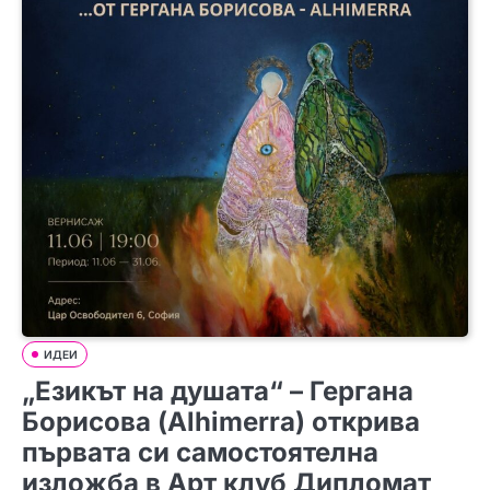
ИДЕИ
„Езикът на душата“ – Гергана
Борисова (Alhimerra) открива
първата си самостоятелна
изложба в Арт клуб Дипломат