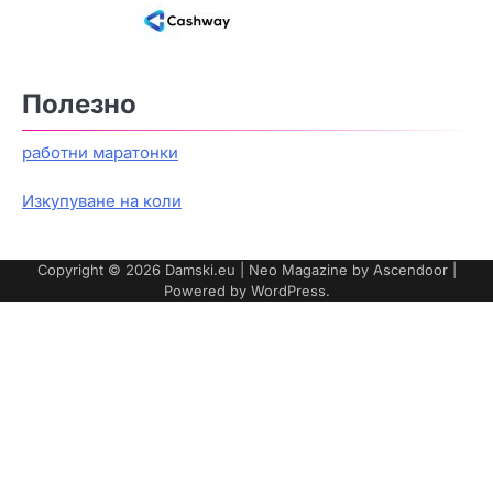
Полезно
работни маратонки
Изкупуване на коли
Copyright © 2026
Damski.eu
| Neo Magazine by
Ascendoor
|
Powered by
WordPress
.