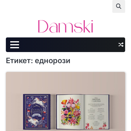
Skip
to
content
Етикет:
еднорози