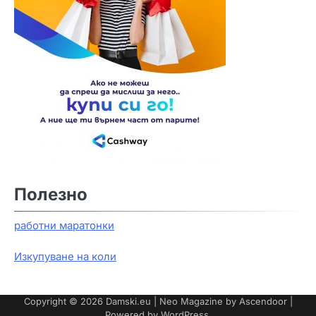
Полезно
работни маратонки
Изкупуване на коли
Copyright © 2026
Damski.eu
| Neo Magazine by
Ascendoor
|
Powered by
WordPress
.