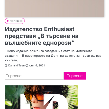
ПОЛЕЗНО
Издателство Enthusiast
представя „В търсене на
вълшебните еднорози“
Ново издание разкрива загадъчния свят на митичните
създания В навечерието на Деня на детето за първи излиза
книгата,…
Damski Team
юни 4, 2021
Търсене
за: