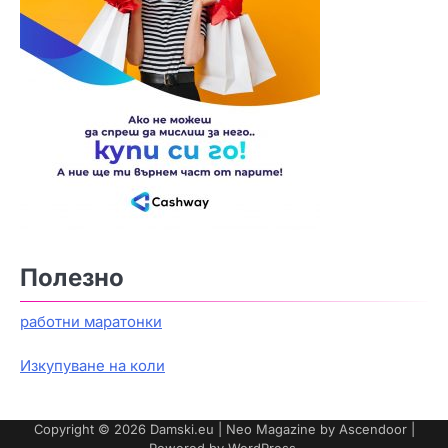
Полезно
работни маратонки
Изкупуване на коли
Copyright © 2026
Damski.eu
| Neo Magazine by
Ascendoor
|
Powered by
WordPress
.